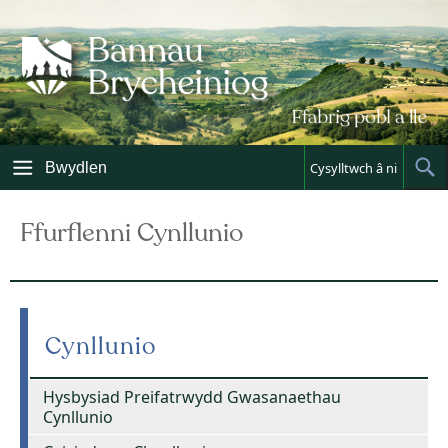
Skip
to
content
Bwydlen
Cysylltwch â ni
Sh
Sea
Ffurflenni Cynllunio
Cynllunio
Hysbysiad Preifatrwydd Gwasanaethau
Cynllunio