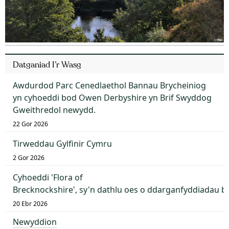
Datganiad I’r Wasg
Awdurdod Parc Cenedlaethol Bannau Brycheiniog
yn cyhoeddi bod Owen Derbyshire yn Brif Swyddog
Gweithredol newydd.
22 Gor 2026
Tirweddau Gylfinir Cymru
2 Gor 2026
Cyhoeddi 'Flora of
Brecknockshire', sy'n dathlu oes o ddarganfyddiadau 
20 Ebr 2026
Newyddion