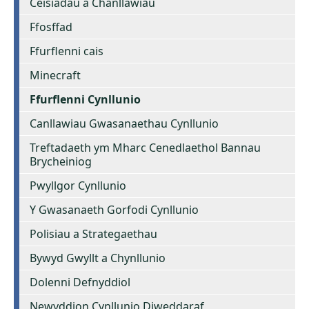
Ceisiadau a Chanllawiau
Ffosffad
Ffurflenni cais
Minecraft
Ffurflenni Cynllunio
Canllawiau Gwasanaethau Cynllunio
Treftadaeth ym Mharc Cenedlaethol Bannau
Brycheiniog
Pwyllgor Cynllunio
Y Gwasanaeth Gorfodi Cynllunio
Polisiau a Strategaethau
Bywyd Gwyllt a Chynllunio
Dolenni Defnyddiol
Newyddion Cynllunio Diweddaraf