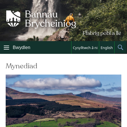
Skip
to
content
Bwydlen
Cysylltwch â ni
English
Sh
Sea
Mynediad