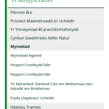
Yr amgylchedd
Ffermio Bro
Prosiect Mawndiroedd a’r Ucheldir
Yr Ymrwymiad #CarwchEinHafonydd
Cynllun Gweithredu Adfer Natur
Mynediad
Mynediad Agored
Pasport Cronfeydd Dŵr
Pasport Cronfeydd Dŵr
Tir Mynediad: Gwneud Cais am Welliannau neu
Adrodd am Broblemau
Erydu Llwybrau’r Ucheldir
Hawliau Tramwy