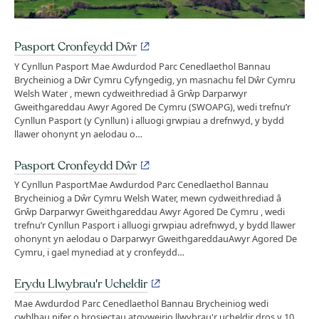
Pasport Cronfeydd Dŵr
Y Cynllun Pasport Mae Awdurdod Parc Cenedlaethol Bannau
Brycheiniog a Dŵr Cymru Cyfyngedig, yn masnachu fel Dŵr Cymru
Welsh Water , mewn cydweithrediad â Grŵp Darparwyr
Gweithgareddau Awyr Agored De Cymru (SWOAPG), wedi trefnu’r
Cynllun Pasport (y Cynllun) i alluogi grwpiau a drefnwyd, y bydd
llawer ohonynt yn aelodau o…
Pasport Cronfeydd Dŵr
Y Cynllun PasportMae Awdurdod Parc Cenedlaethol Bannau
Brycheiniog a Dŵr Cymru Welsh Water, mewn cydweithrediad â
Grŵp Darparwyr Gweithgareddau Awyr Agored De Cymru , wedi
trefnu’r Cynllun Pasport i alluogi grwpiau adrefnwyd, y bydd llawer
ohonynt yn aelodau o Darparwyr GweithgareddauAwyr Agored De
Cymru, i gael mynediad at y cronfeydd…
Erydu Llwybrau'r Ucheldir
Mae Awdurdod Parc Cenedlaethol Bannau Brycheiniog wedi
cwblhau nifer o brosiectau atgyweirio llwybrau'r ucheldir dros y 10