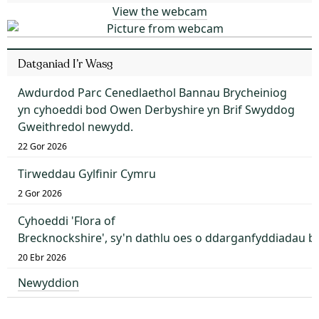
View the webcam
Datganiad I’r Wasg
Awdurdod Parc Cenedlaethol Bannau Brycheiniog
yn cyhoeddi bod Owen Derbyshire yn Brif Swyddog
Gweithredol newydd.
22 Gor 2026
Tirweddau Gylfinir Cymru
2 Gor 2026
Cyhoeddi 'Flora of
Brecknockshire', sy'n dathlu oes o ddarganfyddiadau 
20 Ebr 2026
Newyddion