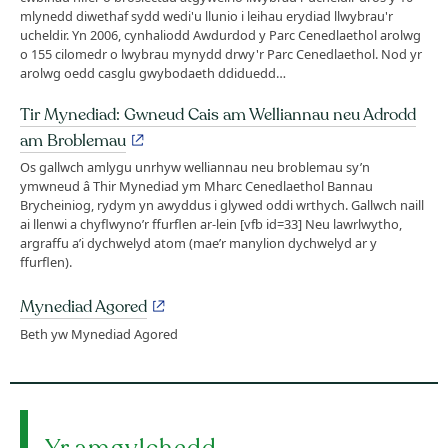
mlynedd diwethaf sydd wedi'u llunio i leihau erydiad llwybrau'r
ucheldir. Yn 2006, cynhaliodd Awdurdod y Parc Cenedlaethol arolwg
o 155 cilomedr o lwybrau mynydd drwy'r Parc Cenedlaethol. Nod yr
arolwg oedd casglu gwybodaeth ddiduedd…
Tir Mynediad: Gwneud Cais am Welliannau neu Adrodd
am Broblemau
Os gallwch amlygu unrhyw welliannau neu broblemau sy’n
ymwneud â Thir Mynediad ym Mharc Cenedlaethol Bannau
Brycheiniog, rydym yn awyddus i glywed oddi wrthych. Gallwch naill
ai llenwi a chyflwyno’r ffurflen ar-lein [vfb id=33] Neu lawrlwytho,
argraffu a’i dychwelyd atom (mae’r manylion dychwelyd ar y
ffurflen).
Mynediad Agored
Beth yw Mynediad Agored