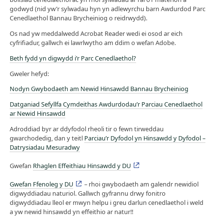
godwyd (nid yw’r sylwadau hyn yn adlewyrchu barn Awdurdod Parc
Cenedlaethol Bannau Brycheiniog o reidrwydd).
Os nad yw meddalwedd Acrobat Reader wedi ei osod ar eich
cyfrifiadur, gallwch ei lawrlwytho am ddim o wefan Adobe.
Beth fydd yn digwydd i’r Parc Cenedlaethol?
Gweler hefyd:
Nodyn Gwybodaeth am Newid Hinsawdd Bannau Brycheiniog
Datganiad Sefyllfa Cymdeithas Awdurdodau’r Parciau Cenedlaethol
ar Newid Hinsawdd
Adroddiad byr ar ddyfodol rheoli tir o fewn tirweddau
gwarchodedig, dan y teitl
Parciau’r Dyfodol yn Hinsawdd y Dyfodol –
Datrysiadau Mesuradwy
Gwefan
Rhaglen Effeithiau Hinsawdd y DU
Gwefan Ffenoleg y DU
– rhoi gwybodaeth am galendr newidiol
digwyddiadau naturiol. Gallwch gyfrannu drwy fonitro
digwyddiadau lleol er mwyn helpu i greu darlun cenedlaethol i weld
a yw newid hinsawdd yn effeithio ar natur!!