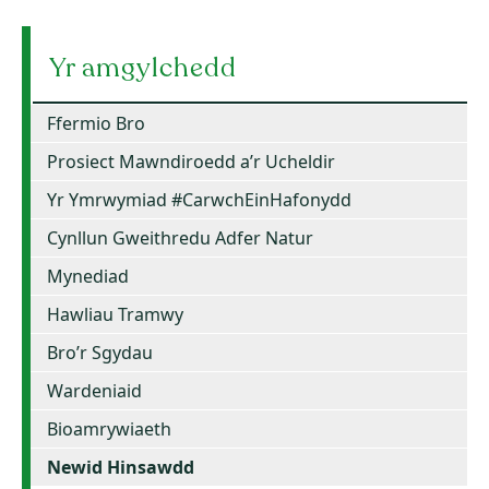
Yr amgylchedd
Ffermio Bro
Prosiect Mawndiroedd a’r Ucheldir
Yr Ymrwymiad #CarwchEinHafonydd
Cynllun Gweithredu Adfer Natur
Mynediad
Hawliau Tramwy
Bro’r Sgydau
Wardeniaid
Bioamrywiaeth
Newid Hinsawdd