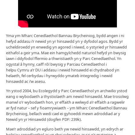
Yma ym Mharc Cenedlaethol Bannau Brycheiniog, bydd angen i ni
hefyd addasu i’r newid yn yr hinsawdd yn y dyfodol agos. Bydd yr
ucheldiroedd yn enwedig yn agored i niwed, o ystyried yr hinsawdd
eithafol a geir yma. Mae ein hamgylchedd naturiol hefyd yn bwysig
iawn i ddyfodol ffermio a thwristiaeth yn y Parc Cenedlaethol. Yn
ogystal â hynny, caiff rôl bwysig y Parciau Cenedlaethol i
helpu Cymru a’r DU i addasu i newid hinsawdd ei chydnabod yn
helaeth, fel cerbydau i hyrwyddo ymateb integredig i newid
hinsawdd ac i’w asesu.
Yn ystod 2004, bu Ecolegydd y Parc Cenedlaethol yn archwilio ystod
eang o wybodaeth a thystiolaeth am newid hinsawdd. Mae trosolwg
manwl o’r wybodaeth hon, yr effaith a welwyd a’r effaith a ragwelir
ar fyd natur – sef y fioamrywiaeth – ym Mharc Cenedlaethol Bannau
Brycheiniog, bellach wedi cael ei gyhoeddi mewn adroddiad ar y
Newid yn yr Hinsawdd (dogfen PDF: 239k).
Mae’r adroddiad yn egluro beth yw newid hinsawdd, yn edrych ar
bolisïau cenedlaethol ac yn rhoi sylwadau ar rai o’r materion a