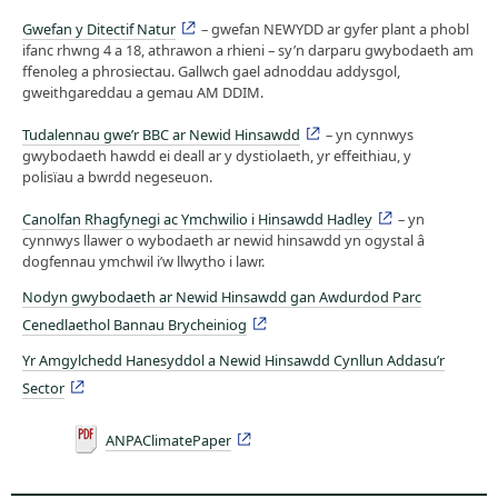
Gwefan y Ditectif Natur
– gwefan NEWYDD ar gyfer plant a phobl
ifanc rhwng 4 a 18, athrawon a rhieni – sy’n darparu gwybodaeth am
ffenoleg a phrosiectau. Gallwch gael adnoddau addysgol,
gweithgareddau a gemau AM DDIM.
Tudalennau gwe’r BBC ar Newid Hinsawdd
– yn cynnwys
gwybodaeth hawdd ei deall ar y dystiolaeth, yr effeithiau, y
polisïau a bwrdd negeseuon.
Canolfan Rhagfynegi ac Ymchwilio i Hinsawdd Hadley
– yn
cynnwys llawer o wybodaeth ar newid hinsawdd yn ogystal â
dogfennau ymchwil i’w llwytho i lawr.
Nodyn gwybodaeth ar Newid Hinsawdd gan Awdurdod Parc
Cenedlaethol Bannau Brycheiniog
Yr Amgylchedd Hanesyddol a Newid Hinsawdd Cynllun Addasu’r
Sector
ANPAClimatePaper