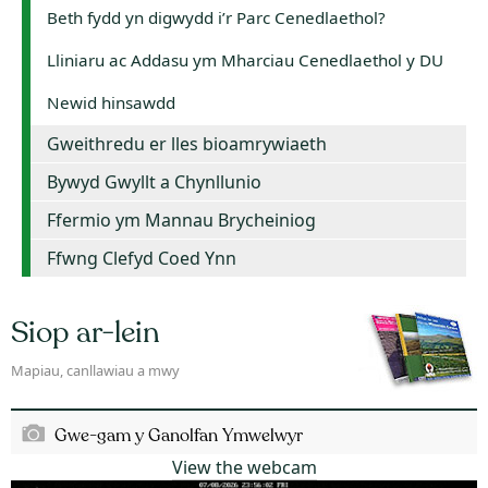
Beth fydd yn digwydd i’r Parc Cenedlaethol?
Lliniaru ac Addasu ym Mharciau Cenedlaethol y DU
Newid hinsawdd
Gweithredu er lles bioamrywiaeth
Bywyd Gwyllt a Chynllunio
Ffermio ym Mannau Brycheiniog
Ffwng Clefyd Coed Ynn
Siop ar-lein
Mapiau, canllawiau a mwy
Gwe-gam y Ganolfan Ymwelwyr
View the webcam