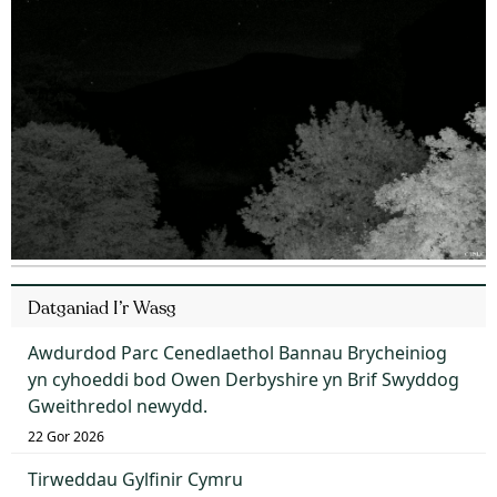
Datganiad I’r Wasg
Awdurdod Parc Cenedlaethol Bannau Brycheiniog
yn cyhoeddi bod Owen Derbyshire yn Brif Swyddog
Gweithredol newydd.
22 Gor 2026
Tirweddau Gylfinir Cymru