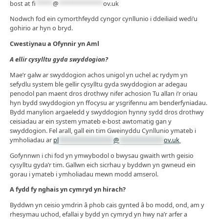
bost at
fi
*****
@
*************
ov.uk
Nodwch fod ein cymorthfeydd cyngor cynllunio i ddeiliaid wedi’u
gohirio ar hyn o bryd.
Cwestiynau a Ofynnir yn Aml
A ellir cysylltu gyda swyddogion?
Mae’r galw ar swyddogion achos unigol yn uchel ac rydym yn
sefydlu system ble gellir cysylltu gyda swyddogion ar adegau
penodol pan maent dros drothwy nifer achosion Tu allan i’r oriau
hyn bydd swyddogion yn ffocysu ar ysgrifennu am benderfyniadau.
Bydd manylion argaeledd y swyddogion hynny sydd dros drothwy
ceisiadau ar ein system ymateb e-bost awtomatig gan y
swyddogion. Fel arall, gall ein tim Gweinyddu Cynllunio ymateb i
ymholiadau ar
pl
****************
@
*************
ov.uk
Gofynnwn i chi fod yn ymwybodol o bwysau gwaith wrth geisio
cysylltu gyda’r tim. Gallwn eich sicrhau y byddwn yn gwneud ein
gorau i ymateb i ymholiadau mewn modd amserol.
A fydd fy nghais yn cymryd yn hirach?
Byddwn yn ceisio ymdrin â phob cais gynted â bo modd, ond, am y
rhesymau uchod, efallai y bydd yn cymryd yn hwy na’r arfer a