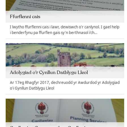
Ffurflenni cais
I lwytho ffurflenni cais i lawr, dewiswch o'r canlynol. I gael help
i benderfynu pa ffurflen gais sy'n berthnasol i'ch…
Adolygiad o'r Cynllun Datblygu Lleol
Ar 17eg Rhagfyr 2017, dechreuodd yr Awdurdod yr Adolygiad
o'i Gynllun Datblygu Lleol