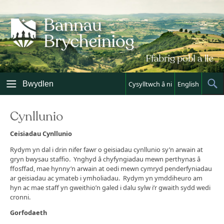
Skip
to
content
Bwydlen
Cysylltwch â ni
English
Sh
Sea
Cynllunio
Ceisiadau Cynllunio
Rydym yn dal i drin nifer fawr o geisiadau cynllunio sy’n arwain at
gryn bwysau staffio. Ynghyd â chyfyngiadau mewn perthynas â
ffosffad, mae hynny’n arwain at oedi mewn cymryd penderfyniadau
ar geisiadau ac ymateb i ymholiadau. Rydym yn ymddiheuro am
hyn ac mae staff yn gweithio’n galed i dalu sylw i’r gwaith sydd wedi
cronni.
Gorfodaeth