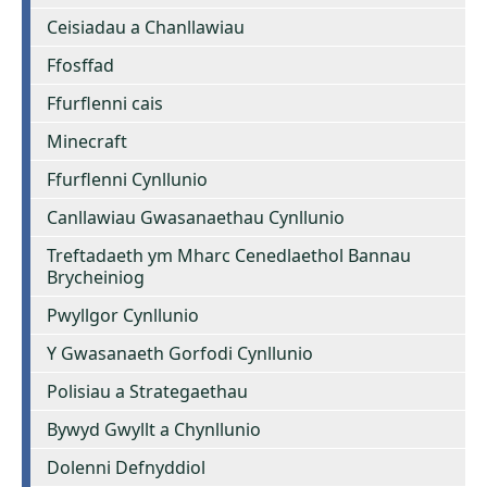
Ceisiadau a Chanllawiau
Ffosffad
Ffurflenni cais
Minecraft
Ffurflenni Cynllunio
Canllawiau Gwasanaethau Cynllunio
Treftadaeth ym Mharc Cenedlaethol Bannau
Brycheiniog
Pwyllgor Cynllunio
Y Gwasanaeth Gorfodi Cynllunio
Polisiau a Strategaethau
Bywyd Gwyllt a Chynllunio
Dolenni Defnyddiol