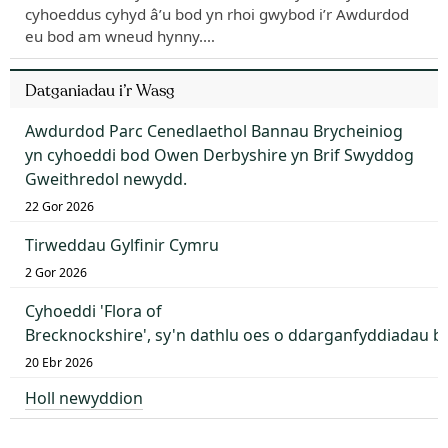
cyhoeddus cyhyd â’u bod yn rhoi gwybod i’r Awdurdod
eu bod am wneud hynny.…
Datganiadau i’r Wasg
Awdurdod Parc Cenedlaethol Bannau Brycheiniog
yn cyhoeddi bod Owen Derbyshire yn Brif Swyddog
Gweithredol newydd.
22 Gor 2026
Tirweddau Gylfinir Cymru
2 Gor 2026
Cyhoeddi 'Flora of
Brecknockshire', sy'n dathlu oes o ddarganfyddiadau 
20 Ebr 2026
Holl newyddion