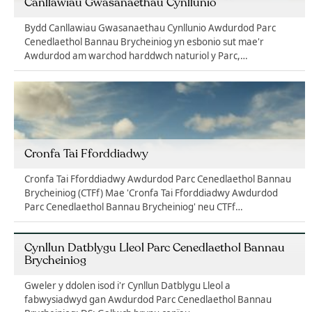
Canllawiau Gwasanaethau Cynllunio
Bydd Canllawiau Gwasanaethau Cynllunio Awdurdod Parc
Cenedlaethol Bannau Brycheiniog yn esbonio sut mae'r
Awdurdod am warchod harddwch naturiol y Parc,…
Cronfa Tai Fforddiadwy
Cronfa Tai Fforddiadwy Awdurdod Parc Cenedlaethol Bannau
Brycheiniog (CTFf) Mae 'Cronfa Tai Fforddiadwy Awdurdod
Parc Cenedlaethol Bannau Brycheiniog' neu CTFf…
Cynllun Datblygu Lleol Parc Cenedlaethol Bannau
Brycheiniog
Gweler y ddolen isod i'r Cynllun Datblygu Lleol a
fabwysiadwyd gan Awdurdod Parc Cenedlaethol Bannau