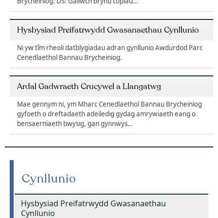
Brycheiniog: DS: Gallwch brynu copïau…
Hysbysiad Preifatrwydd Gwasanaethau Cynllunio
Ni yw tîm rheoli datblygiadau adran gynllunio Awdurdod Parc
Cenedlaethol Bannau Brycheiniog.
Ardal Gadwraeth Crucywel a Llangatwg
Mae gennym ni, ym Mharc Cenedlaethol Bannau Brycheiniog
gyfoeth o dreftadaeth adeiledig gydag amrywiaeth eang o
bensaernïaeth bwysig, gan gynnwys…
Cynllunio
Hysbysiad Preifatrwydd Gwasanaethau
Cynllunio