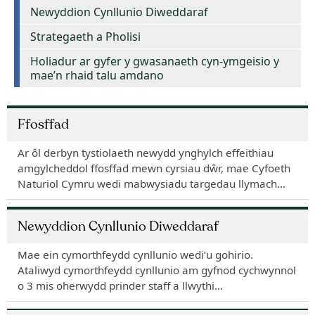
Newyddion Cynllunio Diweddaraf
Strategaeth a Pholisi
Holiadur ar gyfer y gwasanaeth cyn-ymgeisio y
mae’n rhaid talu amdano
Ffosffad
Ar ôl derbyn tystiolaeth newydd ynghylch effeithiau
amgylcheddol ffosffad mewn cyrsiau dŵr, mae Cyfoeth
Naturiol Cymru wedi mabwysiadu targedau llymach…
Newyddion Cynllunio Diweddaraf
Mae ein cymorthfeydd cynllunio wedi’u gohirio.
Ataliwyd cymorthfeydd cynllunio am gyfnod cychwynnol
o 3 mis oherwydd prinder staff a llwythi…