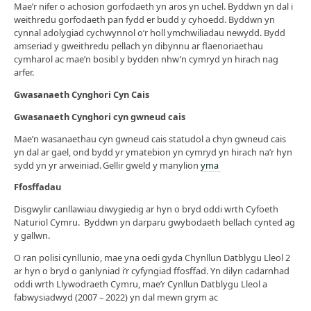
Mae’r nifer o achosion gorfodaeth yn aros yn uchel. Byddwn yn dal i
weithredu gorfodaeth pan fydd er budd y cyhoedd. Byddwn yn
cynnal adolygiad cychwynnol o’r holl ymchwiliadau newydd. Bydd
amseriad y gweithredu pellach yn dibynnu ar flaenoriaethau
cymharol ac mae’n bosibl y bydden nhw’n cymryd yn hirach nag
arfer.
Gwasanaeth Cynghori Cyn Cais
Gwasanaeth Cynghori cyn gwneud cais
Mae’n wasanaethau cyn gwneud cais statudol a chyn gwneud cais
yn dal ar gael, ond bydd yr ymatebion yn cymryd yn hirach na’r hyn
sydd yn yr arweiniad. Gellir gweld y manylion
yma
Ffosffadau
Disgwylir canllawiau diwygiedig ar hyn o bryd oddi wrth Cyfoeth
Naturiol Cymru. Byddwn yn darparu gwybodaeth bellach cynted ag
y gallwn.
O ran polisi cynllunio, mae yna oedi gyda Chynllun Datblygu Lleol 2
ar hyn o bryd o ganlyniad i’r cyfyngiad ffosffad. Yn dilyn cadarnhad
oddi wrth Llywodraeth Cymru, mae’r Cynllun Datblygu Lleol a
fabwysiadwyd (2007 – 2022) yn dal mewn grym ac