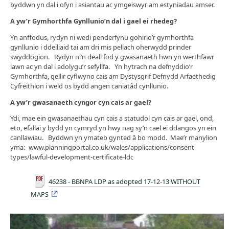
byddwn yn dal i ofyn i asiantau ac ymgeiswyr am estyniadau amser.
A yw’r Gymhorthfa Gynllunio’n dal i gael ei rhedeg?
Yn anffodus, rydyn ni wedi penderfynu gohirio’r gymhorthfa
gynllunio i ddeiliaid tai am dri mis pellach oherwydd prinder
swyddogion. Rydyn ni’n deall fod y gwasanaeth hwn yn werthfawr
iawn ac yn dal i adolygu’r sefyllfa. Yn hytrach na defnyddio’r
Gymhorthfa, gellir cyflwyno cais am Dystysgrif Defnydd Arfaethedig
Cyfreithlon i weld os bydd angen caniatâd cynllunio.
A yw’r gwasanaeth cyngor cyn cais ar gael?
Ydi, mae ein gwasanaethau cyn cais a statudol cyn cais ar gael, ond,
eto, efallai y bydd yn cymryd yn hwy nag sy’n cael ei ddangos yn ein
canllawiau. Byddwn yn ymateb gynted â bo modd. Mae’r manylion
yma:- www.planningportal.co.uk/wales/applications/consent-
types/lawful-development-certificate-ldc
46238 - BBNPA LDP as adopted 17-12-13 WITHOUT
MAPS