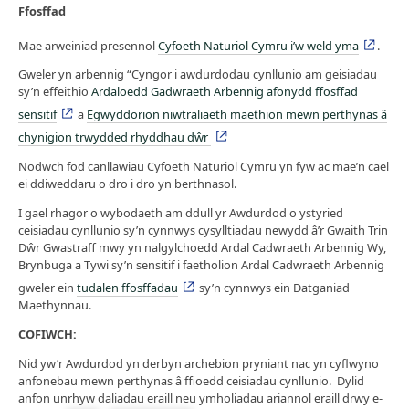
Ffosffad
Mae arweiniad presennol
Cyfoeth Naturiol Cymru i’w weld yma
.
Gweler yn arbennig “Cyngor i awdurdodau cynllunio am geisiadau
sy’n effeithio
Ardaloedd Gadwraeth Arbennig afonydd ffosffad
sensitif
a
Egwyddorion niwtraliaeth maethion mewn perthynas â
chynigion trwydded rhyddhau dŵr
Nodwch fod canllawiau Cyfoeth Naturiol Cymru yn fyw ac mae’n cael
ei ddiweddaru o dro i dro yn berthnasol.
I gael rhagor o wybodaeth am ddull yr Awdurdod o ystyried
ceisiadau cynllunio sy’n cynnwys cysylltiadau newydd â’r Gwaith Trin
Dŵr Gwastraff mwy yn nalgylchoedd Ardal Cadwraeth Arbennig Wy,
Brynbuga a Tywi sy’n sensitif i faetholion Ardal Cadwraeth Arbennig
gweler ein
tudalen ffosffadau
sy’n cynnwys ein Datganiad
Maethynnau.
COFIWCH:
Nid yw’r Awdurdod yn derbyn archebion pryniant nac yn cyflwyno
anfonebau mewn perthynas â ffioedd ceisiadau cynllunio. Dylid
anfon unrhyw daliadau eraill neu ymholiadau ariannol eraill drwy e-