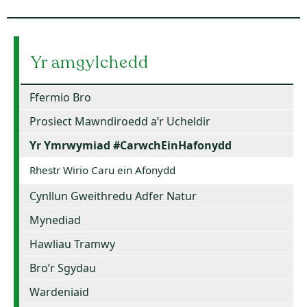
Yr amgylchedd
Ffermio Bro
Prosiect Mawndiroedd a’r Ucheldir
Yr Ymrwymiad #CarwchEinHafonydd
Rhestr Wirio Caru ein Afonydd
Cynllun Gweithredu Adfer Natur
Mynediad
Hawliau Tramwy
Bro’r Sgydau
Wardeniaid