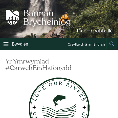
Skip
to
content
Bwydlen
Cysylltwch â ni
English
Sh
Sea
Yr Ymrwymiad
#CarwchEinHafonydd