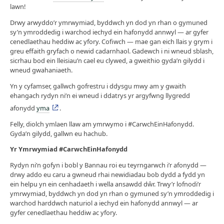
lawn!
Drwy arwyddo’r ymrwymiad, byddwch yn dod yn rhan o gymuned
sy’n ymroddedig i warchod iechyd ein hafonydd annwyl — ar gyfer
cenedlaethau heddiw ac yfory. Cofiwch — mae gan eich llais y grym i
greu effaith gryfach o newid cadarnhaol. Gadewch i ni wneud sblash,
sicrhau bod ein lleisiau’n cael eu clywed, a gweithio gyda’n gilydd i
wneud gwahaniaeth.
Yn y cyfamser, gallwch gofrestru i ddysgu mwy am y gwaith
ehangach rydyn ni’n ei wneud i ddatrys yr argyfwng llygredd
afonydd
yma
.
Felly, diolch ymlaen llaw am ymrwymo i #CarwchEinHafonydd.
Gyda’n gilydd, gallwn eu hachub.
Yr Ymrwymiad #CarwchEinHafonydd
Rydyn ni’n gofyn i bobl y Bannau roi eu teyrngarwch i’r afonydd —
drwy addo eu caru a gwneud rhai newidiadau bob dydd a fydd yn
ein helpu yn ein cenhadaeth i wella ansawdd dŵr. Trwy’r lofnodi’r
ymrwymiad, byddwch yn dod yn rhan o gymuned sy’n ymroddedig i
warchod harddwch naturiol a iechyd ein hafonydd annwyl — ar
gyfer cenedlaethau heddiw ac yfory.