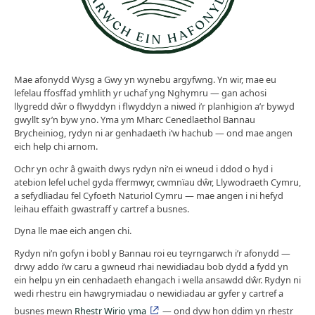
Mae afonydd Wysg a Gwy yn wynebu argyfwng. Yn wir, mae eu
lefelau ffosffad ymhlith yr uchaf yng Nghymru — gan achosi
llygredd dŵr o flwyddyn i flwyddyn a niwed i’r planhigion a’r bywyd
gwyllt sy’n byw yno. Yma ym Mharc Cenedlaethol Bannau
Brycheiniog, rydyn ni ar genhadaeth i’w hachub — ond mae angen
eich help chi arnom.
Ochr yn ochr â gwaith dwys rydyn ni’n ei wneud i ddod o hyd i
atebion lefel uchel gyda ffermwyr, cwmnïau dŵr, Llywodraeth Cymru,
a sefydliadau fel Cyfoeth Naturiol Cymru — mae angen i ni hefyd
leihau effaith gwastraff y cartref a busnes.
Dyna lle mae eich angen chi.
Rydyn ni’n gofyn i bobl y Bannau roi eu teyrngarwch i’r afonydd —
drwy addo i’w caru a gwneud rhai newidiadau bob dydd a fydd yn
ein helpu yn ein cenhadaeth ehangach i wella ansawdd dŵr. Rydyn ni
wedi rhestru ein hawgrymiadau o newidiadau ar gyfer y cartref a
busnes mewn
Rhestr Wirio yma
— ond dyw hon ddim yn rhestr