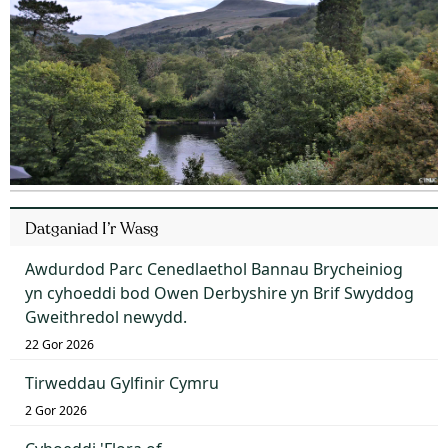
Datganiad I’r Wasg
Awdurdod Parc Cenedlaethol Bannau Brycheiniog
yn cyhoeddi bod Owen Derbyshire yn Brif Swyddog
Gweithredol newydd.
22 Gor 2026
Tirweddau Gylfinir Cymru
2 Gor 2026