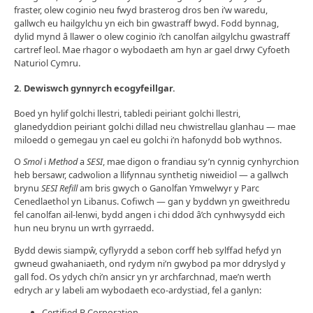
fraster, olew coginio neu fwyd brasterog dros ben i’w waredu,
gallwch eu hailgylchu yn eich bin gwastraff bwyd. Fodd bynnag,
dylid mynd â llawer o olew coginio i’ch canolfan ailgylchu gwastraff
cartref leol. Mae rhagor o wybodaeth am hyn ar gael drwy Cyfoeth
Naturiol Cymru.
2.
Dewiswch gynnyrch ecogyfeillgar.
Boed yn hylif golchi llestri, tabledi peiriant golchi llestri,
glanedyddion peiriant golchi dillad neu chwistrellau glanhau — mae
miloedd o gemegau yn cael eu golchi i’n hafonydd bob wythnos.
O
Smol
i
Method
a
SESI
, mae digon o frandiau sy’n cynnig cynhyrchion
heb bersawr, cadwolion a llifynnau synthetig niweidiol — a gallwch
brynu
SESI Refill
am bris gwych o Ganolfan Ymwelwyr y Parc
Cenedlaethol yn Libanus. Cofiwch — gan y byddwn yn gweithredu
fel canolfan ail-lenwi, bydd angen i chi ddod â’ch cynhwysydd eich
hun neu brynu un wrth gyrraedd.
Bydd dewis siampŵ, cyflyrydd a sebon corff heb sylffad hefyd yn
gwneud gwahaniaeth, ond rydym ni’n gwybod pa mor ddryslyd y
gall fod. Os ydych chi’n ansicr yn yr archfarchnad, mae’n werth
edrych ar y labeli am wybodaeth eco-ardystiad, fel a ganlyn:
Certified B Corporation