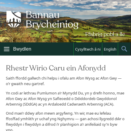
Skip
to
content
Bwydlen
Cysylltwch â ni
English
Sh
Sea
Rhestr Wirio Caru ein Afonydd
Saith ffordd gallwch chi helpu i ofalu am Afon Wysg ac Afon Gwy —
o’r gwaith neu gartref.
Yn codi ar lethrau Pumlumon a’r Mynydd Du, yn y drefn honno, mae
Afon Gwy ac Afon Wysg yn Safleoedd o Ddiddordeb Gwyddonol
Arbennig (SDdGA) ac yn Ardaloedd Cadwraeth Arbennig (ACA).
Ond mae’r ddwy afon mewn argyfwng. Yn wir, mae eu lefelau
ffosffad ymhlith yr uchaf yng Nghymru — gan achosi llygredd dŵr o
flwyddyn i flwyddyn a difrod i’r planhigion a’r anifeiliaid sy’n byw
yno.