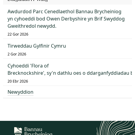
Awdurdod Parc Cenedlaethol Bannau Brycheiniog
yn cyhoeddi bod Owen Derbyshire yn Brif Swyddog
Gweithredol newydd.
22 Gor 2026
Tirweddau Gylfinir Cymru
2 Gor 2026
Cyhoeddi 'Flora of
Brecknockshire', sy'n dathlu oes o ddarganfyddiadau 
20 Ebr 2026
Newyddion