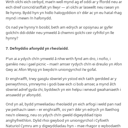
Wrth olchi eich cerbyd, mae’n well mynd ag ef oddi ar y ffordd neu ar
eich dreif concrid/asffalt yn llwyr — a’i olchi ar laswellt neu raean yn
lle hynny. Bydd hyn yn hidlo halogyddion o’r dŵr ac yn eu hatal rhag
mynd i mewn i’n hafonydd.
Os nad yw hynny’n bosibl, beth am edrych ar opsiynau ar gyfer
golchi’n ddi-ddŵr neu ymweld â chwmni golchi ceir cyfrifol yn lle
hynny?
7.
Defnyddio afonydd yn rheolaidd.
P’un ai a ydych chi’n ymweld â nhw wrth fynd am dro, i nofio, i
ganŵio neu i gael picnic – mae’r amser rydych chi’n ei dreulio yn Afon
Gwy ac Afon Wysg yn bwydo’n uniongyrchol i’w gofal.
Er enghraifft, trwy gasglu sbwriel yn ystod eich taith gerdded ar y
penwythnos, ymrwymo i godi baw eich ci bob amser, a mynd â’ch
sbwriel adref gyda chi, byddwch yn ein helpu i wneud gwahaniaeth i
ansawdd yr afonydd.
Ond yn ail, bydd ymweliadau rheolaidd yn eich arfogi i weld pan nad
yw pethau’n iawn – er enghraifft, os yw’r dŵr yn edrych yn llaethog
neu’n olewog, neu os ydych chi’n gweld digwyddiad tipio
anghyfreithlon. Dylid rhoi gwybod yn uniongyrchol i Cyfoeth
Naturiol Cymru am y digwyddiadau hyn – mae rhagor o wybodaeth