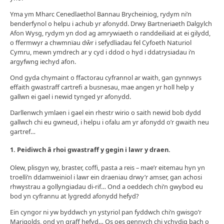
Yma ym Mharc Cenedlaethol Bannau Brycheiniog, rydym ni’n
benderfynol o helpu i achub yr afonydd. Drwy Bartneriaeth Dalgylch
Afon Wysg, rydym yn dod ag amrywiaeth o randdeiliaid at ei gilydd,
o ffermwyr a chwmnïau dŵr i sefydliadau fel Cyfoeth Naturiol
Cymru, mewn ymdrech ar y cyd i ddod o hyd i ddatrysiadau i’n
argyfwng iechyd afon.
Ond gyda chymaint o ffactorau cyfrannol ar waith, gan gynnwys
effaith gwastraff cartrefi a busnesau, mae angen yr holl help y
gallwn ei gael i newid tynged yr afonydd.
Darllenwch ymlaen i gael ein rhestr wirio o saith newid bob dydd
gallwch chi eu gwneud, i helpu i ofalu am yr afonydd o’r gwaith neu
gartref…
1.
Peidiwch â rhoi gwastraff y gegin i lawr y draen.
Olew, plisgyn wy, braster, coffi, pasta a reis – mae’r eitemau hyn yn
troelli’n ddamweiniol i lawr ein draeniau drwy’r amser, gan achosi
rhwystrau a gollyngiadau di-rif… Ond a oeddech chi’n gwybod eu
bod yn cyfrannu at lygredd afonydd hefyd?
Ein cyngor ni yw byddwch yn ystyriol pan fyddwch chi’n gwisgo’r
Marigolds, ond yn graff hefyd… Os oes gennych chi ychydig bach o