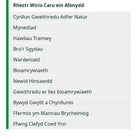
Rhestr Wirio Caru ein Afonydd
Cynllun Gweithredu Adfer Natur
Mynediad
Hawliau Tramwy
Bro’r Sgydau
Wardeniaid
Bioamrywiaeth
Newid Hinsawdd
Gweithredu er lles bioamrywiaeth
Bywyd Gwyllt a Chynllunio
Ffermio ym Mannau Brycheiniog
Ffwng Clefyd Coed Ynn