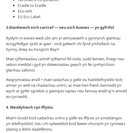
Cradle to Cradle
Eco-cert
EU Eco Label.
3.
Glanhewch eich cartref — neu eich busnes — yn gyfrifol.
Rydym ni eisoes wedi sôn am yr amrywiaeth o gynnyrch glanhau
ecogyfeillgar sydd ar gael – ond gallwch chi fynd ymhellach na
hynny, drwy eu hosgoi’n llwyr!
Mae cyflenwadau cartref sylfaenol fel soda, sudd lemwn, finegr neu
sebon meddal i gyd yn ddewisiadau gwych yn lle cynhyrchion
glanhau safonol.
Awgrymiadau eraill = mae cadachau y gellir eu hailddefnyddio bob
amser yn well na chadachau untro, ac mae hen frwsh dannedd yn
wych ar gyfer sgrwbio o gwmpas tapiau neu fannau eraill sy’n anodd
eu cyrraedd.
4.
Meddyliwch cyn fflysio.
Mae’n bosibl bod cadachau untro y gellir eu fflysio yn ymddangos
yn ddefnyddiol, nes i chi sylweddoli bod llawer ohonynt yn cynnwys
plastig a ddim dadelfennu.