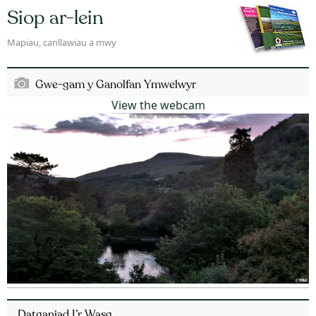
Siop ar-lein
Mapiau, canllawiau a mwy
Gwe-gam y Ganolfan Ymwelwyr
View the webcam
Datganiad I’r Wasg