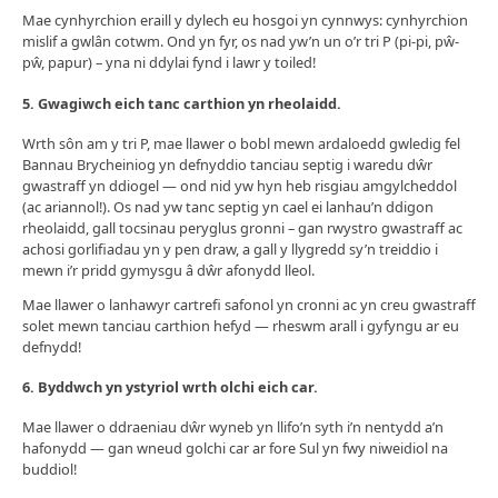
Mae cynhyrchion eraill y dylech eu hosgoi yn cynnwys: cynhyrchion
mislif a gwlân cotwm. Ond yn fyr, os nad yw’n un o’r tri P (pi-pi, pŵ-
pŵ, papur) – yna ni ddylai fynd i lawr y toiled!
5.
Gwagiwch eich tanc carthion yn rheolaidd.
Wrth sôn am y tri P, mae llawer o bobl mewn ardaloedd gwledig fel
Bannau Brycheiniog yn defnyddio tanciau septig i waredu dŵr
gwastraff yn ddiogel — ond nid yw hyn heb risgiau amgylcheddol
(ac ariannol!). Os nad yw tanc septig yn cael ei lanhau’n ddigon
rheolaidd, gall tocsinau peryglus gronni – gan rwystro gwastraff ac
achosi gorlifiadau yn y pen draw, a gall y llygredd sy’n treiddio i
mewn i’r pridd gymysgu â dŵr afonydd lleol.
Mae llawer o lanhawyr cartrefi safonol yn cronni ac yn creu gwastraff
solet mewn tanciau carthion hefyd — rheswm arall i gyfyngu ar eu
defnydd!
6.
Byddwch yn ystyriol wrth olchi eich car.
Mae llawer o ddraeniau dŵr wyneb yn llifo’n syth i’n nentydd a’n
hafonydd — gan wneud golchi car ar fore Sul yn fwy niweidiol na
buddiol!