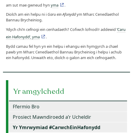
am sut mae gwneud hyn
yma
.
Diolch am ein helpu ni i
Garu ein Afonydd
ym Mharc Cenedlaethol
Bannau Brycheiniog.
Ydych chi’n cefnogi ein cenhadaeth? Cofiwch lofnodi’r addewid
‘Caru
ein Hafonydd’, yma
.
Bydd camau fel hyn yn ein helpu i ehangu ein hymgyrch a chael
pawb ym Mharc Cenedlaethol Bannau Brycheiniog i helpu i achub
ein hafonydd. Unwaith eto, diolch o galon am eich cefnogaeth.
Yr amgylchedd
Ffermio Bro
Prosiect Mawndiroedd a’r Ucheldir
Yr Ymrwymiad #CarwchEinHafonydd