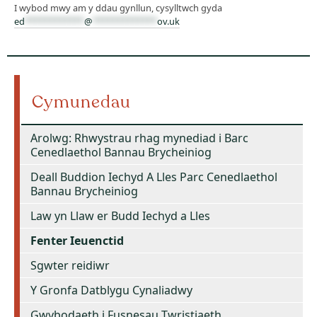
I wybod mwy am y ddau gynllun, cysylltwch gyda
ed
************
@
*************
ov.uk
Cymunedau
Arolwg: Rhwystrau rhag mynediad i Barc
Cenedlaethol Bannau Brycheiniog
Deall Buddion Iechyd A Lles Parc Cenedlaethol
Bannau Brycheiniog
Law yn Llaw er Budd Iechyd a Lles
Fenter Ieuenctid
Sgwter reidiwr
Y Gronfa Datblygu Cynaliadwy
Gwybodaeth i Fusnesau Twristiaeth