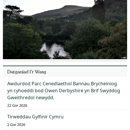
Datganiad I’r Wasg
Awdurdod Parc Cenedlaethol Bannau Brycheiniog
yn cyhoeddi bod Owen Derbyshire yn Brif Swyddog
Gweithredol newydd.
22 Gor 2026
Tirweddau Gylfinir Cymru
2 Gor 2026