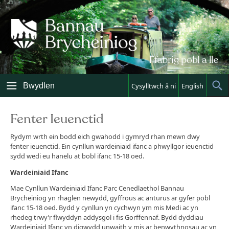
Skip
to
content
Bwydlen
Cysylltwch â ni
English
Sh
Sea
Fenter Ieuenctid
Rydym wrth ein bodd eich gwahodd i gymryd rhan mewn dwy
fenter ieuenctid. Ein cynllun wardeiniaid ifanc a phwyllgor ieuenctid
sydd wedi eu hanelu at bobl ifanc 15-18 oed.
Wardeiniaid Ifanc
Mae Cynllun Wardeiniaid Ifanc Parc Cenedlaethol Bannau
Brycheiniog yn rhaglen newydd, gyffrous ac anturus ar gyfer pobl
ifanc 15-18 oed. Bydd y cynllun yn cychwyn ym mis Medi ac yn
rhedeg trwy’r flwyddyn addysgol i fis Gorffennaf. Bydd dyddiau
Wardeiniaid Ifanc yn digwydd unwaith y mis ar benwythnosau ac yn