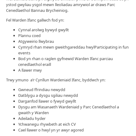
ystod gwyliau ysgol mewn lleoliadau amrywiol ar draws Parc
Cenedlaethol Bannau Brycheiniog.
Fel Warden Ifanc gallwch fod yn:
Cynnal arolwg bywyd gwyllt
Plannu coed
Atgyweirio llwybrau
Cymryd rhan mewn gweithgareddau hwylParticipating in fun
events
Bod yn rhan o raglen gyfnewid Warden Ifanc parciau
cenedlaethol eraill
A llawer mwy
Trwy ymuno a’r Cynllun Wardeniaid Ifanc, byddwch yn:
Gwneud ffrindiau newydd
Datblygu a dysgu sgiliau newydd
Darganfod llawer o fywyd gwyllt
Dysgu am Wasanaeth Wardeniaid y Parc Cenedlaethol a
gwaith y Warden
Adeiladu hyder
Ychwanegu rhywbeth at eich CV
Cael llawer o hwyl yn yr awyr agored