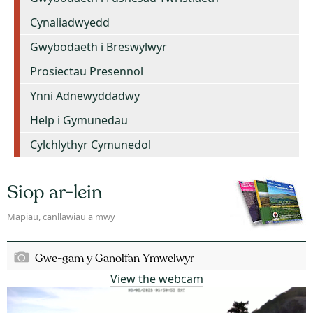
Cynaliadwyedd
Gwybodaeth i Breswylwyr
Prosiectau Presennol
Ynni Adnewyddadwy
Help i Gymunedau
Cylchlythyr Cymunedol
Siop ar-lein
Mapiau, canllawiau a mwy
Gwe-gam y Ganolfan Ymwelwyr
View the webcam