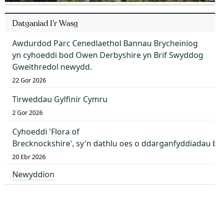
Datganiad I’r Wasg
Awdurdod Parc Cenedlaethol Bannau Brycheiniog
yn cyhoeddi bod Owen Derbyshire yn Brif Swyddog
Gweithredol newydd.
22 Gor 2026
Tirweddau Gylfinir Cymru
2 Gor 2026
Cyhoeddi 'Flora of
Brecknockshire', sy'n dathlu oes o ddarganfyddiadau 
20 Ebr 2026
Newyddion