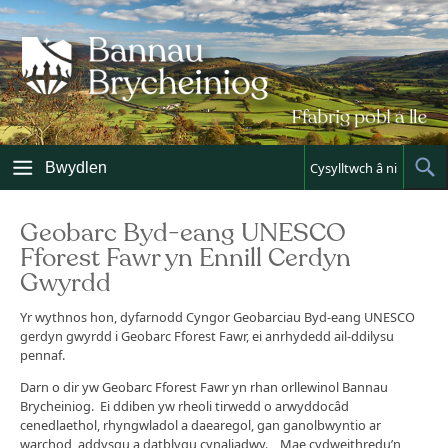
Skip
to
content
Bwydlen
Cysylltwch â ni
Sh
Sea
Geobarc Byd-eang UNESCO
Fforest Fawr yn Ennill Cerdyn
Gwyrdd
Yr wythnos hon, dyfarnodd Cyngor Geobarciau Byd-eang UNESCO
gerdyn gwyrdd i Geobarc Fforest Fawr, ei anrhydedd ail-ddilysu
pennaf.
Darn o dir yw Geobarc Fforest Fawr yn rhan orllewinol Bannau
Brycheiniog. Ei ddiben yw rheoli tirwedd o arwyddocâd
cenedlaethol, rhyngwladol a daearegol, gan ganolbwyntio ar
warchod, addysgu a datblygu cynaliadwy. Mae cydweithredu’n