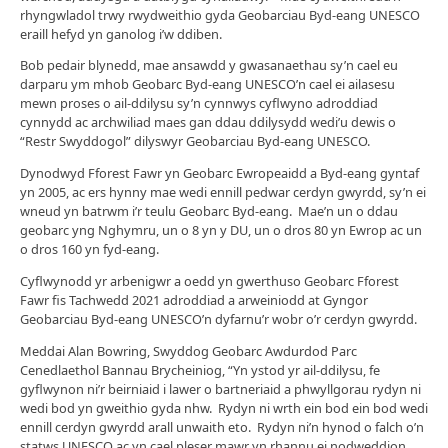
rhyngwladol trwy rwydweithio gyda Geobarciau Byd-eang UNESCO
eraill hefyd yn ganolog i’w ddiben.
Bob pedair blynedd, mae ansawdd y gwasanaethau sy’n cael eu
darparu ym mhob Geobarc Byd-eang UNESCO’n cael ei ailasesu
mewn proses o ail-ddilysu sy’n cynnwys cyflwyno adroddiad
cynnydd ac archwiliad maes gan ddau ddilysydd wedi’u dewis o
“Restr Swyddogol” dilyswyr Geobarciau Byd-eang UNESCO.
Dynodwyd Fforest Fawr yn Geobarc Ewropeaidd a Byd-eang gyntaf
yn 2005, ac ers hynny mae wedi ennill pedwar cerdyn gwyrdd, sy’n ei
wneud yn batrwm i’r teulu Geobarc Byd-eang. Mae’n un o ddau
geobarc yng Nghymru, un o 8 yn y DU, un o dros 80 yn Ewrop ac un
o dros 160 yn fyd-eang.
Cyflwynodd yr arbenigwr a oedd yn gwerthuso Geobarc Fforest
Fawr fis Tachwedd 2021 adroddiad a arweiniodd at Gyngor
Geobarciau Byd-eang UNESCO’n dyfarnu’r wobr o’r cerdyn gwyrdd.
Meddai Alan Bowring, Swyddog Geobarc Awdurdod Parc
Cenedlaethol Bannau Brycheiniog, “Yn ystod yr ail-ddilysu, fe
gyflwynon ni’r beirniaid i lawer o bartneriaid a phwyllgorau rydyn ni
wedi bod yn gweithio gyda nhw. Rydyn ni wrth ein bod ein bod wedi
ennill cerdyn gwyrdd arall unwaith eto. Rydyn ni’n hynod o falch o’n
statws UNESCO ac yn cael pleser mawr yn rhannu ei nodweddion