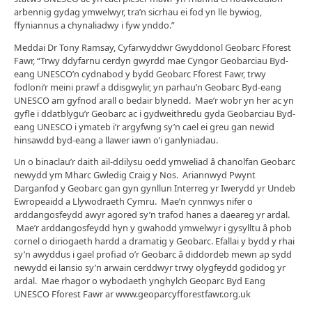
arbennig gydag ymwelwyr, tra’n sicrhau ei fod yn lle bywiog,
ffyniannus a chynaliadwy i fyw ynddo.”
Meddai Dr Tony Ramsay, Cyfarwyddwr Gwyddonol Geobarc Fforest
Fawr, “Trwy ddyfarnu cerdyn gwyrdd mae Cyngor Geobarciau Byd-
eang UNESCO’n cydnabod y bydd Geobarc Fforest Fawr, trwy
fodloni’r meini prawf a ddisgwylir, yn parhau’n Geobarc Byd-eang
UNESCO am gyfnod arall o bedair blynedd. Mae’r wobr yn her ac yn
gyfle i ddatblygu’r Geobarc ac i gydweithredu gyda Geobarciau Byd-
eang UNESCO i ymateb i’r argyfwng sy’n cael ei greu gan newid
hinsawdd byd-eang a llawer iawn o’i ganlyniadau.
Un o binaclau’r daith ail-ddilysu oedd ymweliad â chanolfan Geobarc
newydd ym Mharc Gwledig Craig y Nos. Ariannwyd Pwynt
Darganfod y Geobarc gan gyn gynllun Interreg yr Iwerydd yr Undeb
Ewropeaidd a Llywodraeth Cymru. Mae’n cynnwys nifer o
arddangosfeydd awyr agored sy’n trafod hanes a daeareg yr ardal.
Mae’r arddangosfeydd hyn y gwahodd ymwelwyr i gysylltu â phob
cornel o diriogaeth hardd a dramatig y Geobarc. Efallai y bydd y rhai
sy’n awyddus i gael profiad o’r Geobarc â diddordeb mewn ap sydd
newydd ei lansio sy’n arwain cerddwyr trwy olygfeydd godidog yr
ardal. Mae rhagor o wybodaeth ynghylch Geoparc Byd Eang
UNESCO Fforest Fawr ar www.geoparcyfforestfawr.org.uk