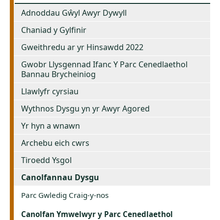
Adnoddau Gŵyl Awyr Dywyll
Chaniad y Gylfinir
Gweithredu ar yr Hinsawdd 2022
Gwobr Llysgennad Ifanc Y Parc Cenedlaethol
Bannau Brycheiniog
Llawlyfr cyrsiau
Wythnos Dysgu yn yr Awyr Agored
Yr hyn a wnawn
Archebu eich cwrs
Tiroedd Ysgol
Canolfannau Dysgu
Parc Gwledig Craig-y-nos
Canolfan Ymwelwyr y Parc Cenedlaethol