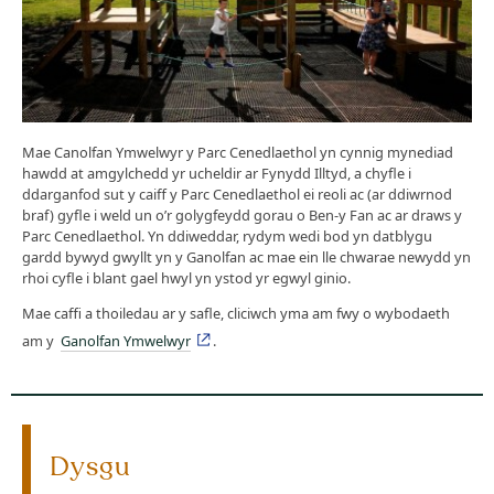
Mae Canolfan Ymwelwyr y Parc Cenedlaethol yn cynnig mynediad
hawdd at amgylchedd yr ucheldir ar Fynydd Illtyd, a chyfle i
ddarganfod sut y caiff y Parc Cenedlaethol ei reoli ac (ar ddiwrnod
braf) gyfle i weld un o’r golygfeydd gorau o Ben-y Fan ac ar draws y
Parc Cenedlaethol. Yn ddiweddar, rydym wedi bod yn datblygu
gardd bywyd gwyllt yn y Ganolfan ac mae ein lle chwarae newydd yn
rhoi cyfle i blant gael hwyl yn ystod yr egwyl ginio.
Mae caffi a thoiledau ar y safle, cliciwch yma am fwy o wybodaeth
am y
Ganolfan Ymwelwyr
.
Dysgu