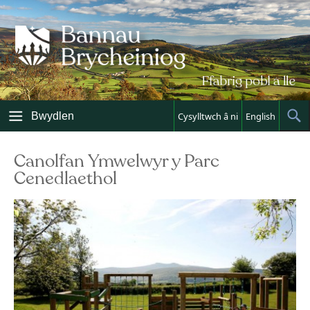
Skip
to
content
Bwydlen
Cysylltwch â ni
English
Sh
Sea
Canolfan Ymwelwyr y Parc
Cenedlaethol