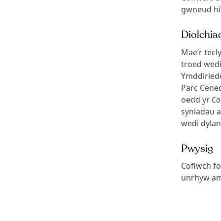
gwneud hi
Diolchia
Mae’r tec
troed wed
Ymddiried
Parc Cene
oedd yr
Co
syniadau a
wedi dylan
Pwysig
Cofiwch fo
unrhyw amh