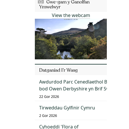
Gwe-gam y Ganolfan
Ymwelwyr
View the webcam
Datganiad I’r Wasg
Awdurdod Parc Cenedlaethol Bannau Bry
bod Owen Derbyshire yn Brif Swyddog G
22 Gor 2026
Tirweddau Gylfinir Cymru
2 Gor 2026
Cyhoeddi 'Flora of