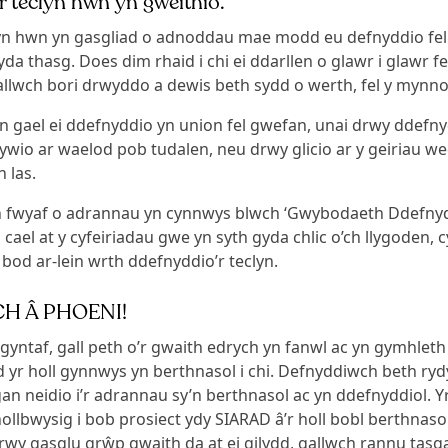
r teclyn hwn yn gweithio.
lyn hwn yn gasgliad o adnoddau mae modd eu defnyddio fel
da thasg. Does dim rhaid i chi ei ddarllen o glawr i glawr fe
allwch bori drwyddo a dewis beth sydd o werth, fel y mynno
lyn gael ei ddefnyddio yn union fel gwefan, unai drwy ddefny
ywio ar waelod pob tudalen, neu drwy glicio ar y geiriau we
 las.
n fwyaf o adrannau yn cynnwys blwch ‘Gwybodaeth Ddefnydd
ael at y cyfeiriadau gwe yn syth gyda chlic o’ch llygoden, 
 bod ar-lein wrth ddefnyddio’r teclyn.
H Â PHOENI!
 gyntaf, gall peth o’r gwaith edrych yn fanwl ac yn gymhleth
d yr holl gynnwys yn berthnasol i chi. Defnyddiwch beth ryd
gan neidio i’r adrannau sy’n berthnasol ac yn ddefnyddiol. Y
hollbwysig i bob prosiect ydy SIARAD â’r holl bobl berthnasol
rwy gasglu grŵp gwaith da at ei gilydd, gallwch rannu tasga