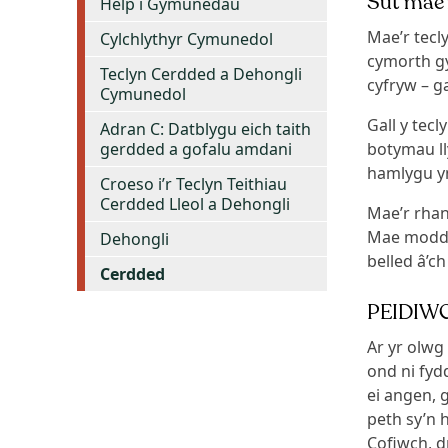
Sut mae’
Help i Gymunedau
Mae’r tec
Cylchlythyr Cymunedol
cymorth gy
Teclyn Cerdded a Dehongli
cyfryw – g
Cymunedol
Gall y tec
Adran C: Datblygu eich taith
gerdded a gofalu amdani
botymau ll
hamlygu yn
Croeso i’r Teclyn Teithiau
Cerdded Lleol a Dehongli
Mae’r rha
Mae modd c
Dehongli
belled â’ch
Cerdded
PEIDIWC
Ar yr olwg
ond ni fyd
ei angen, 
peth sy’n 
Cofiwch, d