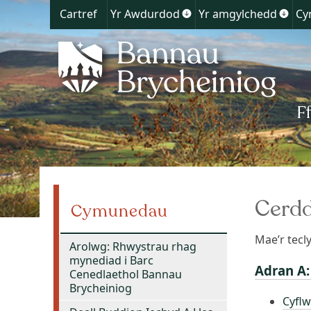
Cartref
Yr Awdurdod
Yr amgylchedd
Cy
Show
Show
submenu
subm
for
for
Yr
Yr
Awdurdod
amgy
Cerd
Cymunedau
Mae’r tecly
Arolwg: Rhwystrau rhag
mynediad i Barc
Adran A:
Cenedlaethol Bannau
Brycheiniog
Cyflw