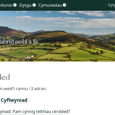
Skip
nllunio
Dysgu
Cymunedau
Cysy
Show
Show
Show
to
enu
submenu
submenu
submenu
for
for
for
content
Cynllunio
Dysgu
Cymunedau
lchedd
ded
n wedi’i rannu i 3 adran:
 Cyflwyniad
yniad: Pam cynnig teithiau cerdded?