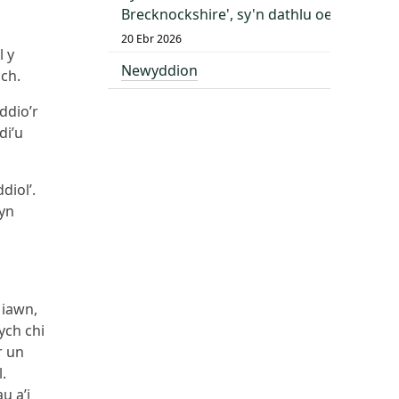
Brecknockshire', sy'n dathlu oes o dda
20 Ebr 2026
l y
Newyddion
ch.
ddio’r
di’u
iol’.
cyn
 iawn,
ych chi
r un
.
u a’i