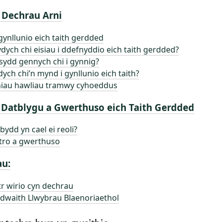
 Dechrau Arni
 gynllunio eich taith gerdded
dych chi eisiau i ddefnyddio eich taith gerdded?
sydd gennych chi i gynnig?
dych chi’n mynd i gynllunio eich taith?
hiau hawliau tramwy cyhoeddus
 Datblygu a Gwerthuso eich Taith Gerdded
 bydd yn cael ei reoli?
tro a gwerthuso
au:
r wirio cyn dechrau
dwaith Llwybrau Blaenoriaethol