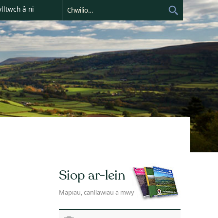
lltwch â ni
Siop ar-lein
Mapiau, canllawiau a mwy