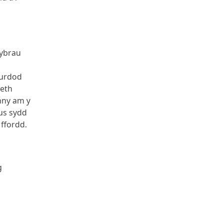
wybrau
urdod
beth
ynny am y
rus sydd
ffordd.
g