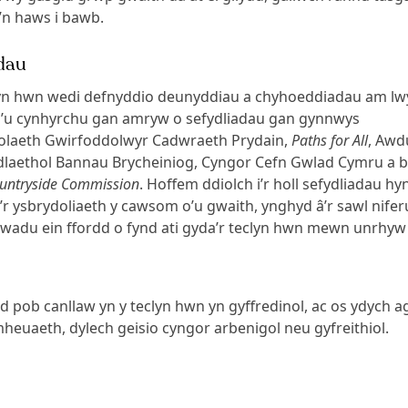
’n haws i bawb.
dau
lyn hwn wedi defnyddio deunyddiau a chyhoeddiadau am l
i’u cynhyrchu gan amryw o sefydliadau gan gynnwys
olaeth Gwirfoddolwyr Cadwraeth Prydain,
Paths for All
, Awd
dlaethol Bannau Brycheiniog, Cyngor Cefn Gwlad Cymru a 
untryside Commission
. Hoffem ddiolch i’r holl sefydliadau h
’r ysbrydoliaeth y cawsom o’u gwaith, ynghyd â’r sawl nife
wadu ein ffordd o fynd ati gyda’r teclyn hwn mewn unrhyw 
d pob canllaw yn y teclyn hwn yn gyffredinol, ac os ydych a
euaeth, dylech geisio cyngor arbenigol neu gyfreithiol.