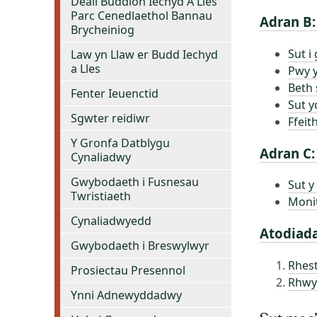
Deall Buddion Iechyd A Lles
Parc Cenedlaethol Bannau
Adran B:
Brycheiniog
Sut i
Law yn Llaw er Budd Iechyd
a Lles
Pwy y
Beth 
Fenter Ieuenctid
Sut y
Sgwter reidiwr
Ffeit
Y Gronfa Datblygu
Adran C:
Cynaliadwy
Gwybodaeth i Fusnesau
Sut y
Twristiaeth
Moni
Cynaliadwyedd
Atodiad
Gwybodaeth i Breswylwyr
Rhest
Prosiectau Presennol
Rhwy
Ynni Adnewyddadwy