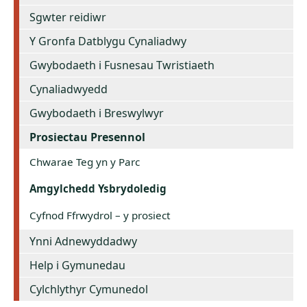
Sgwter reidiwr
Y Gronfa Datblygu Cynaliadwy
Gwybodaeth i Fusnesau Twristiaeth
Cynaliadwyedd
Gwybodaeth i Breswylwyr
Prosiectau Presennol
Chwarae Teg yn y Parc
Amgylchedd Ysbrydoledig
Cyfnod Ffrwydrol – y prosiect
Ynni Adnewyddadwy
Help i Gymunedau
Cylchlythyr Cymunedol