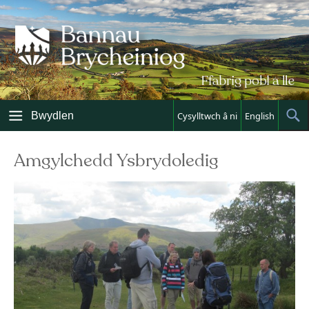
Skip
to
content
Bwydlen
Cysylltwch â ni
English
Sh
Sea
Amgylchedd Ysbrydoledig