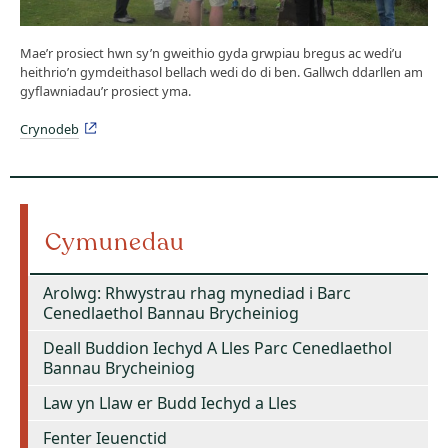
Mae’r prosiect hwn sy’n gweithio gyda grwpiau bregus ac wedi’u
heithrio’n gymdeithasol bellach wedi do di ben. Gallwch ddarllen am
gyflawniadau’r prosiect yma.
Crynodeb
Cymunedau
Arolwg: Rhwystrau rhag mynediad i Barc
Cenedlaethol Bannau Brycheiniog
Deall Buddion Iechyd A Lles Parc Cenedlaethol
Bannau Brycheiniog
Law yn Llaw er Budd Iechyd a Lles
Fenter Ieuenctid