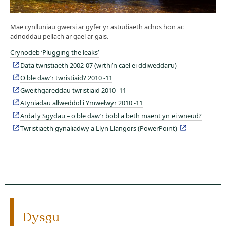
Mae cynlluniau gwersi ar gyfer yr astudiaeth achos hon ac
adnoddau pellach ar gael ar gais.
Crynodeb ‘Plugging the leaks’
Data twristiaeth 2002-07 (wrthi’n cael ei ddiweddaru)
O ble daw’r twristiaid? 2010 -11
Gweithgareddau twristiaid 2010 -11
Atyniadau allweddol i Ymwelwyr 2010 -11
Ardal y Sgydau – o ble daw’r bobl a beth maent yn ei wneud?
Twristiaeth gynaliadwy a Llyn Llangors (PowerPoint)
Dysgu