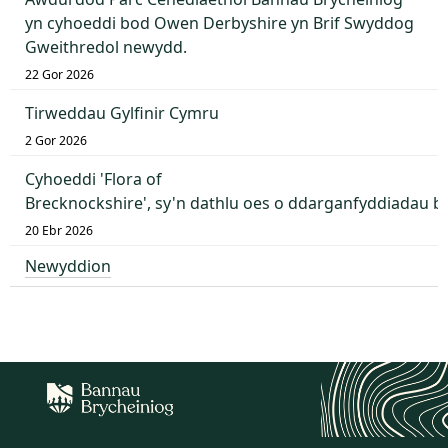
yn cyhoeddi bod Owen Derbyshire yn Brif Swyddog
Gweithredol newydd.
22 Gor 2026
Tirweddau Gylfinir Cymru
2 Gor 2026
Cyhoeddi 'Flora of
Brecknockshire', sy'n dathlu oes o ddarganfyddiadau 
20 Ebr 2026
Newyddion