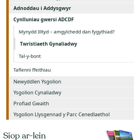
Adnoddau i Addysgwyr
Cynlluniau gwersi ADCDF
Mynydd Illtyd – amgylchedd dan fygythiad?
Twristiaeth Gynaliadwy
Tal-y-bont
Taflenni ffeithiau
Newyddlen Ysgolion
Ysgolion Cynaliadwy
Profiad Gwaith
Ysgolion Llysgennad y Parc Cenedlaethol
Siop ar-lein