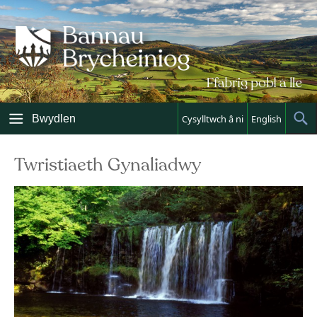
Skip
to
content
Bwydlen
Cysylltwch â ni
English
Sh
Sea
Twristiaeth Gynaliadwy