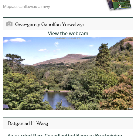
Mapiau, canllawiau a mwy
Gwe-gam y Ganolfan Ymwelwyr
View the webcam
Datganiad I’r Wasg
Awdurdod Parc Cenedlaethol Bannau Brycheiniog