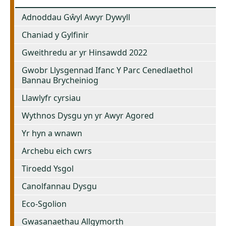
Adnoddau Gŵyl Awyr Dywyll
Chaniad y Gylfinir
Gweithredu ar yr Hinsawdd 2022
Gwobr Llysgennad Ifanc Y Parc Cenedlaethol
Bannau Brycheiniog
Llawlyfr cyrsiau
Wythnos Dysgu yn yr Awyr Agored
Yr hyn a wnawn
Archebu eich cwrs
Tiroedd Ysgol
Canolfannau Dysgu
Eco-Sgolion
Gwasanaethau Allgymorth