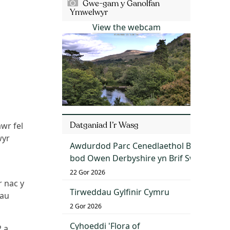
Gwe-gam y Ganolfan
Ymwelwyr
View the webcam
Datganiad I’r Wasg
wr fel
wyr
Awdurdod Parc Cenedlaethol Bannau Bry
bod Owen Derbyshire yn Brif Swyddog G
22 Gor 2026
r nac y
Tirweddau Gylfinir Cymru
nau
2 Gor 2026
Cyhoeddi 'Flora of
2 a