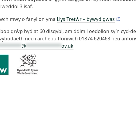
lweddol 3 isaf.
wch mwy o fanylion yma
Llys Tretŵr – bywyd gwas
 bob grŵp hyd at 60 disgybl, am ddim i oedolion sy’n cyd-de
wybodaeth neu i archebu ffoniwch 01874 620463 neu anfon
********
@
*************
ov.uk