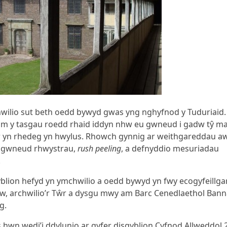
chwilio sut beth oedd bywyd gwas yng nghyfnod y Tuduriaid.
m y tasgau roedd rhaid iddyn nhw eu gwneud i gadw tŷ ma
r yn rhedeg yn hwylus. Rhowch gynnig ar weithgareddau a
l gwneud rhwystrau,
rush peeling
, a defnyddio mesuriadau
.
blion hefyd yn ymchwilio a oedd bywyd yn fwy ecogyfeillga
w, archwilio’r Tŵr a dysgu mwy am Barc Cenedlaethol Ban
g.
 hwn wedi’i ddylunio ar gyfer disgyblion Cyfnod Allweddol 