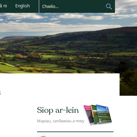
â ni
English
s
Siop ar-lein
Mapiau, canllawiau a mwy