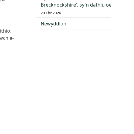
Brecknockshire', sy'n dathlu oes o dda
20 Ebr 2026
Newyddion
ithio.
wch e-