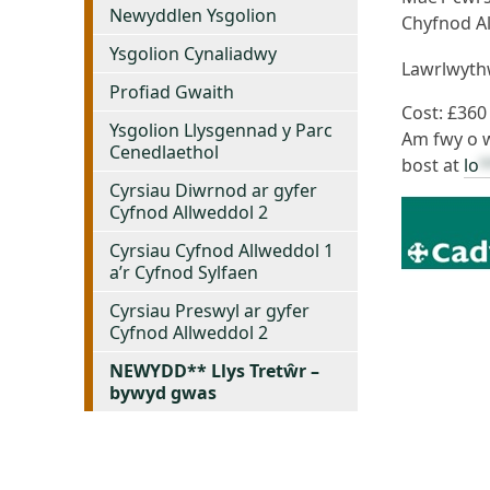
Newyddlen Ysgolion
Chyfnod Al
Ysgolion Cynaliadwy
Lawrlwyth
Profiad Gwaith
Cost: £360
Ysgolion Llysgennad y Parc
Am fwy o 
Cenedlaethol
bost at
lo
*
Cyrsiau Diwrnod ar gyfer
Cyfnod Allweddol 2
Cyrsiau Cyfnod Allweddol 1
a’r Cyfnod Sylfaen
Cyrsiau Preswyl ar gyfer
Cyfnod Allweddol 2
NEWYDD** Llys Tretŵr –
bywyd gwas