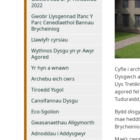
2022
Gwobr Llysgennad Ifanc Y
Parc Cenedlaethol Bannau
Brycheiniog
Llawlyfr cyrsiau
Wythnos Dysgu yn yr Awyr
Agored
Yr hyn a wnawn
Cyfle i ar
Dysgwch a
Archebu eich cwrs
Llys Tretŵ
Tiroedd Ysgol
agored fe
Tuduraidd
Canolfannau Dysgu
Eco-Sgolion
Bydd disgy
mae heddi
Gwasanaethau Allgymorth
Brycheinio
Adnoddau i Addysgwyr
Mae’r cwrs