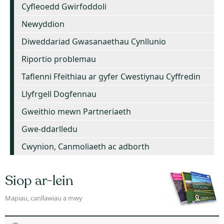
Cyfleoedd Gwirfoddoli
Newyddion
Diweddariad Gwasanaethau Cynllunio
Riportio problemau
Taflenni Ffeithiau ar gyfer Cwestiynau Cyffredin
Llyfrgell Dogfennau
Gweithio mewn Partneriaeth
Gwe-ddarlledu
Cwynion, Canmoliaeth ac adborth
Siop ar-lein
Mapiau, canllawiau a mwy