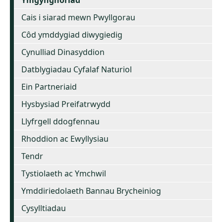
Cais i siarad mewn Pwyllgorau
Côd ymddygiad diwygiedig
Cynulliad Dinasyddion
Datblygiadau Cyfalaf Naturiol
Ein Partneriaid
Hysbysiad Preifatrwydd
Llyfrgell ddogfennau
Rhoddion ac Ewyllysiau
Tendr
Tystiolaeth ac Ymchwil
Ymddiriedolaeth Bannau Brycheiniog
Cysylltiadau