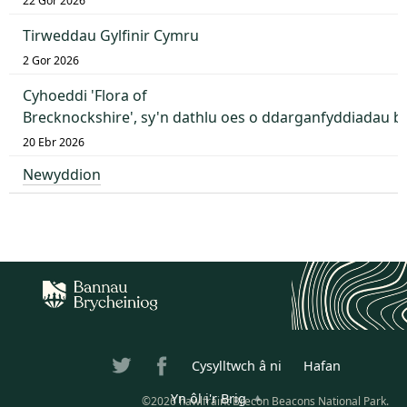
22 Gor 2026
Tirweddau Gylfinir Cymru
2 Gor 2026
Cyhoeddi 'Flora of
Brecknockshire', sy'n dathlu oes o ddarganfyddiadau 
20 Ebr 2026
Newyddion
Cysylltwch â ni
Hafan
Yn ôl i'r Brig
©2026 hawlfraint Brecon Beacons National Park.