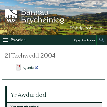
Skip
to
content
Bwydlen
Cysylltwch â ni
Sh
Sea
21 Tachwedd 2004
Agenda
Yr Awdurdod
Ymgynghoriad