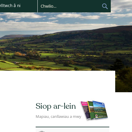
lltwch â ni
Siop ar-lein
Mapiau, canllawiau a mwy