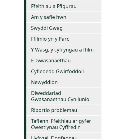
Ffeithiau a Ffigurau
Am y safle hwn
Swyddi Gwag
Ffilmio yn y Parc
Y Wasg, y cyfryngau a ffilm
E-Gwasanaethau
Cyfleoedd Gwirfoddoli
Newyddion
Diweddariad
Gwasanaethau Cynllunio
Riportio problemau
Taflenni Ffeithiau ar gyfer
Cwestiynau Cyffredin
Llyfrgell Dogfennau