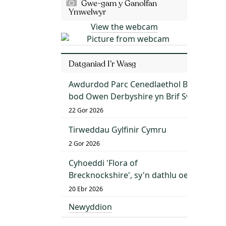
Gwe-gam y Ganolfan
Ymwelwyr
View the webcam
Datganiad I’r Wasg
Awdurdod Parc Cenedlaethol Bannau Bry
bod Owen Derbyshire yn Brif Swyddog G
22 Gor 2026
Tirweddau Gylfinir Cymru
2 Gor 2026
Cyhoeddi 'Flora of
Brecknockshire', sy'n dathlu oes o dda
20 Ebr 2026
Newyddion