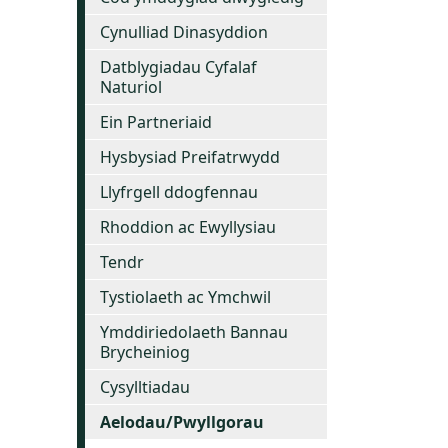
Cynulliad Dinasyddion
Datblygiadau Cyfalaf
Naturiol
Ein Partneriaid
Hysbysiad Preifatrwydd
Llyfrgell ddogfennau
Rhoddion ac Ewyllysiau
Tendr
Tystiolaeth ac Ymchwil
Ymddiriedolaeth Bannau
Brycheiniog
Cysylltiadau
Aelodau/Pwyllgorau