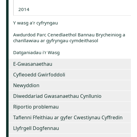
2014
Y wasg a’r cyfryngau
Awdurdod Parc Cenedlaethol Bannau Brycheiniog a
chanllawiau ar gyfryngau cymdeithasol
Datganiadau i’r Wasg
E-Gwasanaethau
Cyfleoedd Gwirfoddoli
Newyddion
Diweddariad Gwasanaethau Cynllunio
Riportio problemau
Taflenni Ffeithiau ar gyfer Cwestiynau Cyffredin
Llyfrgell Dogfennau