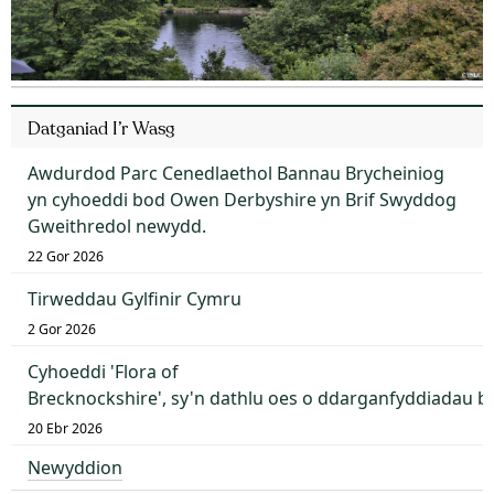
Datganiad I’r Wasg
Awdurdod Parc Cenedlaethol Bannau Brycheiniog
yn cyhoeddi bod Owen Derbyshire yn Brif Swyddog
Gweithredol newydd.
22 Gor 2026
Tirweddau Gylfinir Cymru
2 Gor 2026
Cyhoeddi 'Flora of
Brecknockshire', sy'n dathlu oes o ddarganfyddiadau 
20 Ebr 2026
Newyddion