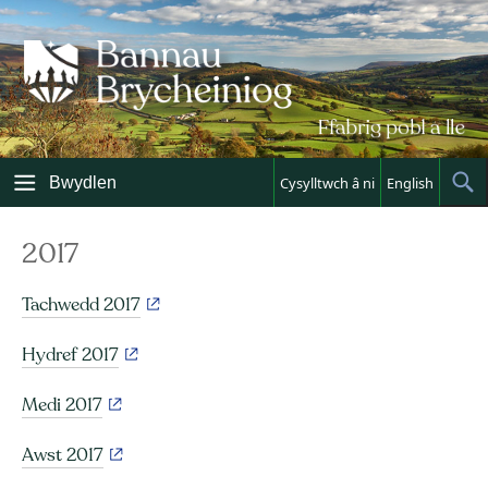
Skip
to
content
Bwydlen
Cysylltwch â ni
English
Sh
Sea
2017
Tachwedd 2017
Hydref 2017
Medi 2017
Awst 2017