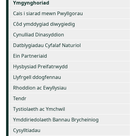
Ymgynghoriad
Cais i siarad mewn Pwyllgorau
Côd ymddygiad diwygiedig
Cynulliad Dinasyddion
Datblygiadau Cyfalaf Naturiol
Ein Partneriaid
Hysbysiad Preifatrwydd
Llyfrgell ddogfennau
Rhoddion ac Ewyllysiau
Tendr
Tystiolaeth ac Ymchwil
Ymddiriedolaeth Bannau Brycheiniog
Cysylltiadau