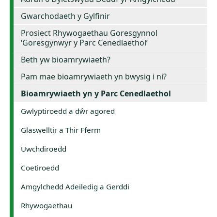
Gwarchodaeth y Gylfinir
Prosiect Rhywogaethau Goresgynnol
‘Goresgynwyr y Parc Cenedlaethol’
Beth yw bioamrywiaeth?
Pam mae bioamrywiaeth yn bwysig i ni?
Bioamrywiaeth yn y Parc Cenedlaethol
Gwlyptiroedd a dŵr agored
Glaswelltir a Thir Fferm
Uwchdiroedd
Coetiroedd
Amgylchedd Adeiledig a Gerddi
Rhywogaethau