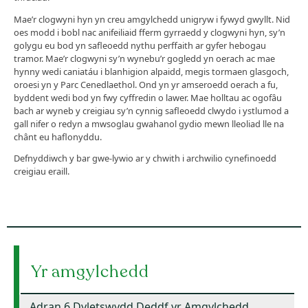
Mae’r clogwyni hyn yn creu amgylchedd unigryw i fywyd gwyllt. Nid
oes modd i bobl nac anifeiliaid fferm gyrraedd y clogwyni hyn, sy’n
golygu eu bod yn safleoedd nythu perffaith ar gyfer hebogau
tramor. Mae’r clogwyni sy’n wynebu’r gogledd yn oerach ac mae
hynny wedi caniatáu i blanhigion alpaidd, megis tormaen glasgoch,
oroesi yn y Parc Cenedlaethol. Ond yn yr amseroedd oerach a fu,
byddent wedi bod yn fwy cyffredin o lawer. Mae holltau ac ogofâu
bach ar wyneb y creigiau sy’n cynnig safleoedd clwydo i ystlumod a
gall nifer o redyn a mwsoglau gwahanol gydio mewn lleoliad lle na
chânt eu haflonyddu.
Defnyddiwch y bar gwe-lywio ar y chwith i archwilio cynefinoedd
creigiau eraill.
Yr amgylchedd
Adran 6 Dyletswydd Deddf yr Amgylchedd