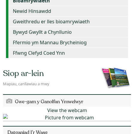
Bioamrywiaeth
Newid Hinsawdd
Gweithredu er lles bioamrywiaeth
Bywyd Gwyllt a Chynllunio
Ffermio ym Mannau Brycheiniog
Ffwng Clefyd Coed Ynn
Siop ar-lein
Mapiau, canllawiau a mwy
Gwe-gam y Ganolfan Ymwelwyr
View the webcam
Datganiad I’r Wasg