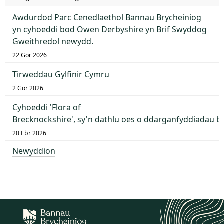
Awdurdod Parc Cenedlaethol Bannau Brycheiniog
yn cyhoeddi bod Owen Derbyshire yn Brif Swyddog
Gweithredol newydd.
22 Gor 2026
Tirweddau Gylfinir Cymru
2 Gor 2026
Cyhoeddi 'Flora of
Brecknockshire', sy'n dathlu oes o ddarganfyddiadau 
20 Ebr 2026
Newyddion