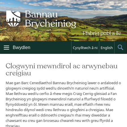
Skip
to
content
Bwydlen
Cysylltwch â ni
English
Sh
Sea
Clogwyni mewndirol ac arwynebau
creigiau
Mae gan Barc Cenedlaethol Bannau Brycheiniog lawer o ardaloedd o
glogwyni creigiog sydd wedi’u dinoethi’n naturiol neu’n artiffisial.
Mae llethrau wedi’u cerfio â rhew megis Craig Cerrig-gleisiad a Fan
Brycheiniog yn glogwyni mewndirol naturiol a ffurfiwyd filoedd o
flynyddoedd yn ôl. Mewn mannau eraill, mae effaith rhew neu
hindreulio dilynol wedi creu llethrau o glogfeini a chreigiau. Mae
enghreifftiau eraill o ddinoethi creigiau’n rhai mwy diweddar a
chawsant eu creu gan brosesau chwareli neu wrth greu ffyrdd a
thraciau.