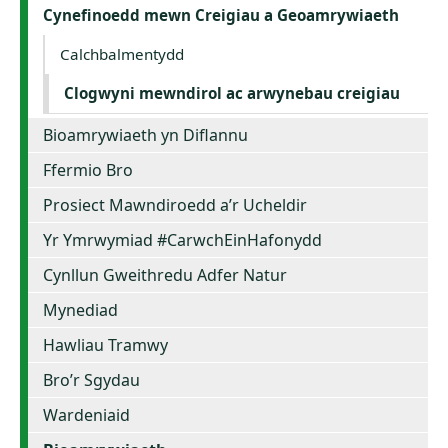
Cynefinoedd mewn Creigiau a Geoamrywiaeth
Calchbalmentydd
Clogwyni mewndirol ac arwynebau creigiau
Bioamrywiaeth yn Diflannu
Ffermio Bro
Prosiect Mawndiroedd a’r Ucheldir
Yr Ymrwymiad #CarwchEinHafonydd
Cynllun Gweithredu Adfer Natur
Mynediad
Hawliau Tramwy
Bro’r Sgydau
Wardeniaid