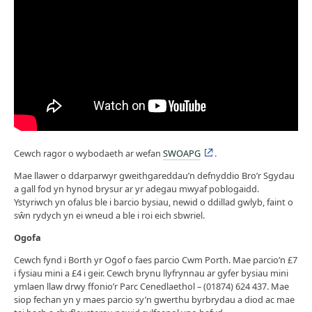
Cewch ragor o wybodaeth ar wefan
SWOAPG
.
Mae llawer o ddarparwyr gweithgareddau’n defnyddio Bro’r Sgydau
a gall fod yn hynod brysur ar yr adegau mwyaf poblogaidd.
Ystyriwch yn ofalus ble i barcio bysiau, newid o ddillad gwlyb, faint o
sŵn rydych yn ei wneud a ble i roi eich sbwriel.
Ogofa
Cewch fynd i Borth yr Ogof o faes parcio Cwm Porth. Mae parcio’n £7
i fysiau mini a £4 i geir. Cewch brynu llyfrynnau ar gyfer bysiau mini
ymlaen llaw drwy ffonio’r Parc Cenedlaethol – (01874) 624 437. Mae
siop fechan yn y maes parcio sy’n gwerthu byrbrydau a diod ac mae