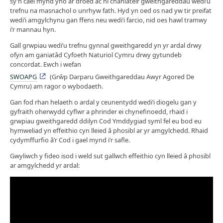
sy’n cael mynd yno ar droed ac ni chaniateir gweithgareddau wedi’u
trefnu na masnachol o unrhyw fath. Hyd yn oed os nad yw tir preifat
wedi’i amgylchynu gan ffens neu wedi’i farcio, nid oes hawl tramwy
i’r mannau hyn.
Gall grwpiau wedi’u trefnu gynnal gweithgaredd yn yr ardal drwy
ofyn am ganiatâd Cyfoeth Naturiol Cymru drwy gytundeb
concordat. Ewch i wefan
SWOAPG
(Grŵp Darparu Gweithgareddau Awyr Agored De
Cymru) am ragor o wybodaeth.
Gan fod rhan helaeth o ardal y ceunentydd wedi’i diogelu gan y
gyfraith oherwydd cyflwr a phrinder ei chynefinoedd, rhaid i
grwpiau gweithgaredd ddilyn Cod Ymddygiad syml fel eu bod eu
hymweliad yn effeithio cyn lleied â phosibl ar yr amgylchedd. Rhaid
cydymffurfio â’r Cod i gael mynd i’r safle.
Gwyliwch y fideo isod i weld sut gallwch effeithio cyn lleied â phosibl
ar amgylchedd yr ardal: