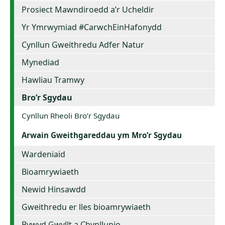
Prosiect Mawndiroedd a’r Ucheldir
Yr Ymrwymiad #CarwchEinHafonydd
Cynllun Gweithredu Adfer Natur
Mynediad
Hawliau Tramwy
Bro’r Sgydau
Cynllun Rheoli Bro’r Sgydau
Arwain Gweithgareddau ym Mro’r Sgydau
Wardeniaid
Bioamrywiaeth
Newid Hinsawdd
Gweithredu er lles bioamrywiaeth
Bywyd Gwyllt a Chynllunio