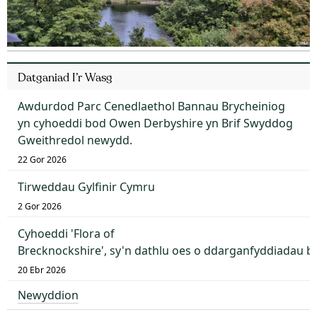
Datganiad I’r Wasg
Awdurdod Parc Cenedlaethol Bannau Brycheiniog
yn cyhoeddi bod Owen Derbyshire yn Brif Swyddog
Gweithredol newydd.
22 Gor 2026
Tirweddau Gylfinir Cymru
2 Gor 2026
Cyhoeddi 'Flora of
Brecknockshire', sy'n dathlu oes o ddarganfyddiadau 
20 Ebr 2026
Newyddion