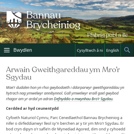
Skip
to
content
Bwydlen
Cysylltwch â ni
English
Sh
Sea
Arwain Gweithgareddau ym Mro’r
Sgydau
Mae’r dudalen hon yn rhoi gwybodaeth i ddarparwyr gweithgareddau yn
hytrach nag ymwelwyr annibynnol. Gall ymwelwyr eraill gael gwybod
rhagor am yr ardal yn adran
Defnyddio a mwynhau Bro’r Sgydau
.
Cerdded ar hyd ceunentydd
Cyfoeth Naturiol Cymru, Parc Cenedlaethol Bannau Brycheiniog a
nifer o dirfeddianwyr lleol sy’n berchen ar y tir ym Mro’r Sgydau. Er
bod cryn dipyn o’r safle’n dir Mynediad Agored, dim ond y cyhoedd