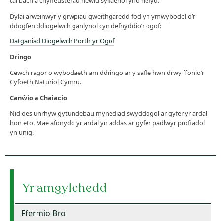
tai bach a chyfleusterau newid sylfaenol yno hefyd.
Dylai arweinwyr y grwpiau gweithgaredd fod yn ymwybodol o’r
ddogfen ddiogelwch ganlynol cyn defnyddio’r ogof:
Datganiad Diogelwch Porth yr Ogof
Dringo
Cewch ragor o wybodaeth am ddringo ar y safle hwn drwy ffonio’r
Cyfoeth Naturiol Cymru.
Canŵio a Chaiacio
Nid oes unrhyw gytundebau mynediad swyddogol ar gyfer yr ardal
hon eto. Mae afonydd yr ardal yn addas ar gyfer padlwyr profiadol
yn unig.
Yr amgylchedd
Ffermio Bro