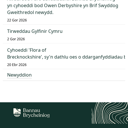
yn cyhoeddi bod Owen Derbyshire yn Brif Swyddog
Gweithredol newydd.
22 Gor 2026
Tirweddau Gylfinir Cymru
2 Gor 2026
Cyhoeddi 'Flora of
Brecknockshire', sy'n dathlu oes o ddarganfyddiadau 
20 Ebr 2026
Newyddion