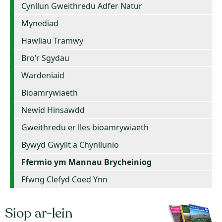
Cynllun Gweithredu Adfer Natur
Mynediad
Hawliau Tramwy
Bro’r Sgydau
Wardeniaid
Bioamrywiaeth
Newid Hinsawdd
Gweithredu er lles bioamrywiaeth
Bywyd Gwyllt a Chynllunio
Ffermio ym Mannau Brycheiniog
Ffwng Clefyd Coed Ynn
Siop ar-lein