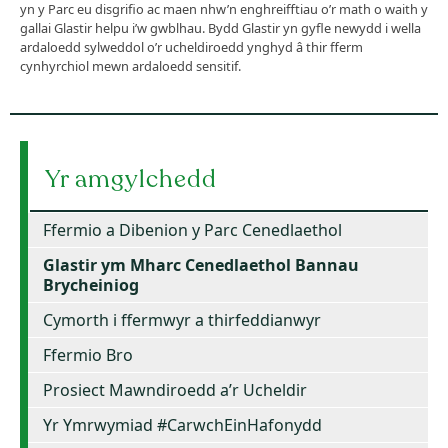
yn y Parc eu disgrifio ac maen nhw’n enghreifftiau o’r math o waith y
gallai Glastir helpu i’w gwblhau. Bydd Glastir yn gyfle newydd i wella
ardaloedd sylweddol o’r ucheldiroedd ynghyd â thir fferm
cynhyrchiol mewn ardaloedd sensitif.
Yr amgylchedd
Ffermio a Dibenion y Parc Cenedlaethol
Glastir ym Mharc Cenedlaethol Bannau
Brycheiniog
Cymorth i ffermwyr a thirfeddianwyr
Ffermio Bro
Prosiect Mawndiroedd a’r Ucheldir
Yr Ymrwymiad #CarwchEinHafonydd