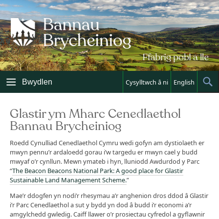
Skip
to
content
Bwydlen
Cysylltwch â ni
English
Sh
Sea
Glastir ym Mharc Cenedlaethol
Bannau Brycheiniog
Roedd Cynulliad Cenedlaethol Cymru wedi gofyn am dystiolaeth er
mwyn pennu’r ardaloedd gorau i’w targedu er mwyn cael y budd
mwyaf o’r cynllun. Mewn ymateb i hyn, lluniodd Awdurdod y Parc
“
The Beacon Beacons National Park: A good place for Glastir
Sustainable Land Management Scheme.
”
Mae’r ddogfen yn nodi’r rhesymau a’r anghenion dros ddod â Glastir
i’r Parc Cenedlaethol a sut y bydd yn dod â budd i’r economi a’r
amgylchedd gwledig. Caiff llawer o’r prosiectau cyfredol a gyflawnir