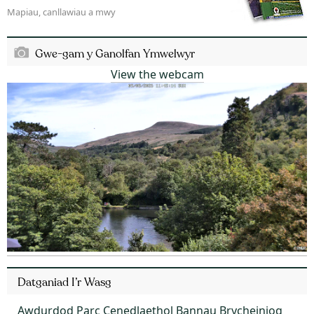
Mapiau, canllawiau a mwy
Gwe-gam y Ganolfan Ymwelwyr
View the webcam
Datganiad I’r Wasg
Awdurdod Parc Cenedlaethol Bannau Brycheiniog