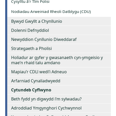
Cysylltu â’r Tîm Polisi
Nodiadau Arweiniad Rheoli Datblygu (CDU)
Bywyd Gwyllt a Chynllunio
Dolenni Defnyddiol
Newyddion Cynllunio Diweddaraf
Strategaeth a Pholisi
Holiadur ar gyfer y gwasanaeth cyn-ymgeisio y
mae’n rhaid talu amdano
Mapiau’r CDLl wedi’i Adneuo
Arfarniad Cynaliadwyedd
Cytundeb Cyflwyno
Beth fydd yn digwydd i’m sylwadau?
Adroddiad Ymgynghori Cychwynnol