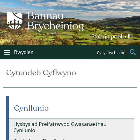
Skip
to
content
Bwydlen
Cysylltwch â ni
Sh
Sea
Cytundeb Cyflwyno
Cynllunio
Hysbysiad Preifatrwydd Gwasanaethau
Cynllunio