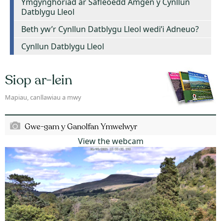
Ymgynghoriad ar Safleoedd Amgen y Cynllun
Datblygu Lleol
Beth yw’r Cynllun Datblygu Lleol wedi’i Adneuo?
Cynllun Datblygu Lleol
Siop ar-lein
Mapiau, canllawiau a mwy
Gwe-gam y Ganolfan Ymwelwyr
View the webcam