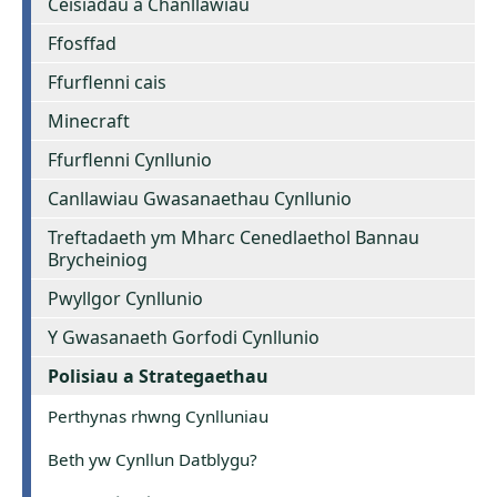
Ceisiadau a Chanllawiau
Ffosffad
Ffurflenni cais
Minecraft
Ffurflenni Cynllunio
Canllawiau Gwasanaethau Cynllunio
Treftadaeth ym Mharc Cenedlaethol Bannau
Brycheiniog
Pwyllgor Cynllunio
Y Gwasanaeth Gorfodi Cynllunio
Polisiau a Strategaethau
Perthynas rhwng Cynlluniau
Beth yw Cynllun Datblygu?