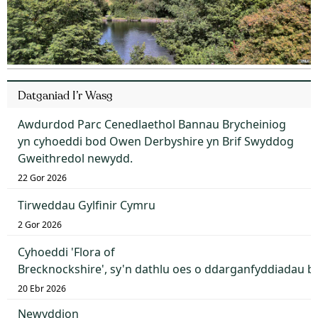
Datganiad I’r Wasg
Awdurdod Parc Cenedlaethol Bannau Brycheiniog
yn cyhoeddi bod Owen Derbyshire yn Brif Swyddog
Gweithredol newydd.
22 Gor 2026
Tirweddau Gylfinir Cymru
2 Gor 2026
Cyhoeddi 'Flora of
Brecknockshire', sy'n dathlu oes o ddarganfyddiadau 
20 Ebr 2026
Newyddion