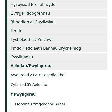
Hysbysiad Preifatrwydd
Llyfrgell ddogfennau
Rhoddion ac Ewyllysiau
Tendr
Tystiolaeth ac Ymchwil
Ymddiriedolaeth Bannau Brycheiniog
Cysylltiadau
Aelodau/Pwyllgorau
Awdurdod y Parc Cenedlaethol
Cyfarfod â’r Aelodau
Y Pwyllgorau
Fforymau Ymgynghori Ardal