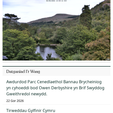
Datganiad I’r Wasg
Awdurdod Parc Cenedlaethol Bannau Brycheiniog
yn cyhoeddi bod Owen Derbyshire yn Brif Swyddog
Gweithredol newydd.
22 Gor 2026
Tirweddau Gylfinir Cymru