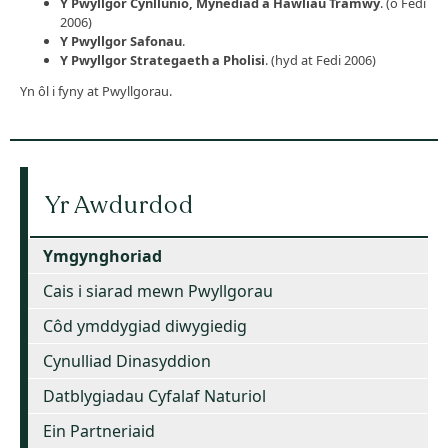
Y Pwyllgor Cynllunio, Mynediad a Hawliau Tramwy
. (o Fedi
2006)
Y Pwyllgor Safonau
.
Y Pwyllgor Strategaeth a Pholisi
. (hyd at Fedi 2006)
Yn ôl i fyny at Pwyllgorau.
Yr Awdurdod
Ymgynghoriad
Cais i siarad mewn Pwyllgorau
Côd ymddygiad diwygiedig
Cynulliad Dinasyddion
Datblygiadau Cyfalaf Naturiol
Ein Partneriaid