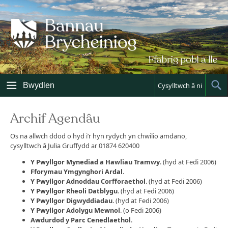
Skip
to
content
Bwydlen
Cysylltwch â ni
Sh
Sea
Archif Agendâu
Os na allwch ddod o hyd i’r hyn rydych yn chwilio amdano,
cysylltwch â Julia Gruffydd ar 01874 620400
Y Pwyllgor Mynediad a Hawliau Tramwy
. (hyd at Fedi 2006)
Fforymau Ymgynghori Ardal
.
Y Pwyllgor Adnoddau Corfforaethol
. (hyd at Fedi 2006)
Y Pwyllgor Rheoli Datblygu
. (hyd at Fedi 2006)
Y Pwyllgor Digwyddiadau
. (hyd at Fedi 2006)
Y Pwyllgor Adolygu Mewnol
. (o Fedi 2006)
Awdurdod y Parc Cenedlaethol
.