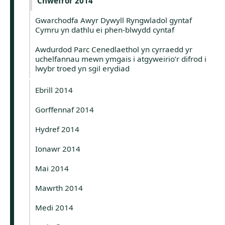
Chwefror 2014
Gwarchodfa Awyr Dywyll Ryngwladol gyntaf
Cymru yn dathlu ei phen-blwydd cyntaf
Awdurdod Parc Cenedlaethol yn cyrraedd yr
uchelfannau mewn ymgais i atgyweirio’r difrod i
lwybr troed yn sgil erydiad
Ebrill 2014
Gorffennaf 2014
Hydref 2014
Ionawr 2014
Mai 2014
Mawrth 2014
Medi 2014