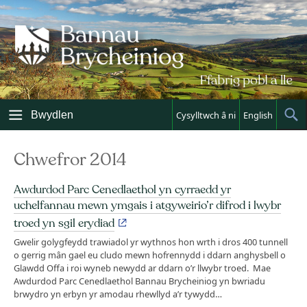
Skip
to
content
Bwydlen
Cysylltwch â ni
English
Sh
Sea
Chwefror 2014
Awdurdod Parc Cenedlaethol yn cyrraedd yr
uchelfannau mewn ymgais i atgyweirio’r difrod i lwybr
troed yn sgil erydiad
Gwelir golygfeydd trawiadol yr wythnos hon wrth i dros 400 tunnell
o gerrig mân gael eu cludo mewn hofrennydd i ddarn anghysbell o
Glawdd Offa i roi wyneb newydd ar ddarn o’r llwybr troed. Mae
Awdurdod Parc Cenedlaethol Bannau Brycheiniog yn bwriadu
brwydro yn erbyn yr amodau rhewllyd a’r tywydd…