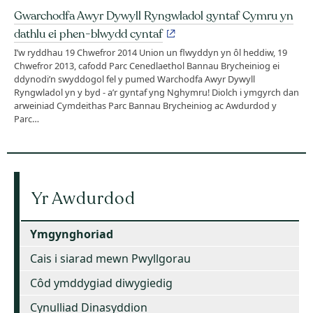
Gwarchodfa Awyr Dywyll Ryngwladol gyntaf Cymru yn
dathlu ei phen-blwydd cyntaf
I’w ryddhau 19 Chwefror 2014 Union un flwyddyn yn ôl heddiw, 19
Chwefror 2013, cafodd Parc Cenedlaethol Bannau Brycheiniog ei
ddynodi’n swyddogol fel y pumed Warchodfa Awyr Dywyll
Ryngwladol yn y byd - a’r gyntaf yng Nghymru! Diolch i ymgyrch dan
arweiniad Cymdeithas Parc Bannau Brycheiniog ac Awdurdod y
Parc…
Yr Awdurdod
Ymgynghoriad
Cais i siarad mewn Pwyllgorau
Côd ymddygiad diwygiedig
Cynulliad Dinasyddion