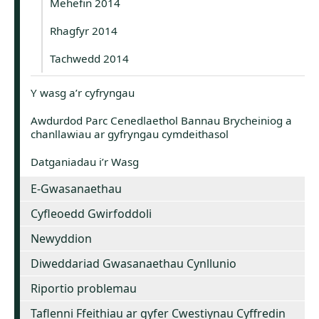
Mehefin 2014
Rhagfyr 2014
Tachwedd 2014
Y wasg a’r cyfryngau
Awdurdod Parc Cenedlaethol Bannau Brycheiniog a
chanllawiau ar gyfryngau cymdeithasol
Datganiadau i’r Wasg
E-Gwasanaethau
Cyfleoedd Gwirfoddoli
Newyddion
Diweddariad Gwasanaethau Cynllunio
Riportio problemau
Taflenni Ffeithiau ar gyfer Cwestiynau Cyffredin