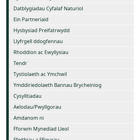
Datblygiadau Cyfalaf Naturiol
Ein Partneriaid
Hysbysiad Preifatrwydd
Llyfrgell ddogfennau
Rhoddion ac Ewyllysiau
Tendr
Tystiolaeth ac Ymchwil
Ymddiriedolaeth Bannau Brycheiniog
Cysylltiadau
Aelodau/Pwyllgorau
Amdanom ni
Fforwm Mynediad Lleol
Ffeithiau a Ffigurau