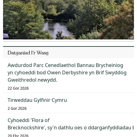
Datganiad I’r Wasg
Awdurdod Parc Cenedlaethol Bannau Brycheiniog
yn cyhoeddi bod Owen Derbyshire yn Brif Swyddog
Gweithredol newydd.
22 Gor 2026
Tirweddau Gylfinir Cymru
2 Gor 2026
Cyhoeddi 'Flora of
Brecknockshire', sy'n dathlu oes o ddarganfyddiadau 
20 Ebr 2026