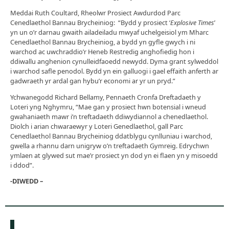
Meddai Ruth Coultard, Rheolwr Prosiect Awdurdod Parc
Cenedlaethol Bannau Brycheiniog: “Bydd y prosiect ‘
Explosive Times
’
yn un o’r darnau gwaith ailadeiladu mwyaf uchelgeisiol ym Mharc
Cenedlaethol Bannau Brycheiniog, a bydd yn gyfle gwych i ni
warchod ac uwchraddio’r Heneb Restredig anghofiedig hon i
ddiwallu anghenion cynulleidfaoedd newydd. Dyma grant sylweddol
i warchod safle penodol. Bydd yn ein galluogi i gael effaith anferth ar
gadwraeth yr ardal gan hybu’r economi ar yr un pryd.”
Ychwanegodd Richard Bellamy, Pennaeth Cronfa Dreftadaeth y
Loteri yng Nghymru, “Mae gan y prosiect hwn botensial i wneud
gwahaniaeth mawr i’n treftadaeth ddiwydiannol a chenedlaethol.
Diolch i arian chwaraewyr y Loteri Genedlaethol, gall Parc
Cenedlaethol Bannau Brycheiniog ddatblygu cynlluniau i warchod,
gwella a rhannu darn unigryw o’n treftadaeth Gymreig. Edrychwn
ymlaen at glywed sut mae’r prosiect yn dod yn ei flaen yn y misoedd
i ddod”.
-DIWEDD –