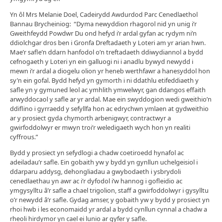
Yn ôl Mrs Melanie Doel, Cadeirydd Awdurdod Parc Cenedlaethol
Bannau Brycheiniog: “Dyma newyddion rhagorol nid yn unig i’r
Gweithfeydd Powdwr Du ond hefyd i’r ardal gyfan ac rydym ni’n
ddiolchgar dros ben i Gronfa Dreftadaeth y Loteri am yr arian hwn.
Mae’r safle’n ddarn hanfodol o’n treftadaeth ddiwydiannol a bydd
cefnogaeth y Loteri yn ein galluogi ni i anadlu bywyd newydd i
mewn i’r ardal a diogelu olion yr heneb werthfawr a hanesyddol hon
sy’n ein gofal. Bydd hefyd yn gymorth i ni ddathlu etifeddiaeth y
safle yn y gymuned leol ac ymhlith ymwelwyr, gan ddangos effaith
arwyddocaol y safle ar yr ardal. Mae ein swyddogion wedi gweithio’n
ddiflino i gyrraedd y sefyllfa hon ac edrychwn ymlaen at gydweithio
ar y prosiect gyda chymorth arbenigwyr, contractwyr a
gwirfoddolwyr er mwyn troi’r weledigaeth wych hon yn realiti
cyffrous.”
Bydd y prosiect yn sefydlogi a chadw coetiroedd hynafol ac
adeiladau’r safle. Ein gobaith yw y bydd yn gynllun uchelgeisiol i
ddarparu addysg, dehongliadau a gwybodaeth i ysbrydoli
cenedlaethau yn awr ac i’r dyfodol i’w hannog i gofleidio ac
ymgysylltu â’r safle a chael trigolion, staff a gwirfoddolwyr i gysylltu
o’r newydd â’r safle. Gydag amser, y gobaith yw y bydd y prosiect yn
rhoi hwb i les economaidd yr ardal a bydd cynllun cynnal a chadw a
rheoli hirdymor yn cael ei lunio ar gyfer y safle.