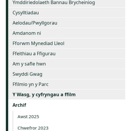
Ymddiriedolaeth Bannau Brycheiniog
Cysylltiadau
Aelodau/Pwyllgorau
Amdanom ni
Fforwm Mynediad Lleol
Ffeithiau a Ffigurau
Am y safle hwn
Swyddi Gwag
Ffilmio yn y Parc
Y Wasg, y cyfryngau a ffilm
Archif
Awst 2025
Chwefror 2023