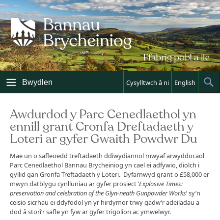
Skip
to
content
Bwydlen
Cysylltwch â ni
English
Sh
Sea
Awdurdod y Parc Cenedlaethol yn
ennill grant Cronfa Dreftadaeth y
Loteri ar gyfer Gwaith Powdwr Du
Mae un o safleoedd treftadaeth ddiwydiannol mwyaf arwyddocaol
Parc Cenedlaethol Bannau Brycheiniog yn cael ei adfywio, diolch i
gyllid gan Gronfa Treftadaeth y Loteri. Dyfarnwyd grant o £58,000 er
mwyn datblygu cynlluniau ar gyfer prosiect ‘
Explosive Times:
preservation and celebration of the Glyn-neath Gunpowder Works
’ sy’n
ceisio sicrhau ei ddyfodol yn yr hirdymor trwy gadw’r adeiladau a
dod â stori’r safle yn fyw ar gyfer trigolion ac ymwelwyr.