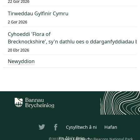
22 Gor 2026
Tirweddau Gylfinir Cymru
2 Gor 2026
Cyhoeddi 'Flora of
Brecknockshire', sy'n dathlu oes o ddarganfyddiadau 
20 Ebr 2026
Newyddion
Cysylltwch â ni
Hafan
Yn ôl i'r Brig
©2026 hawlfraint Brecon Beacons National Park.