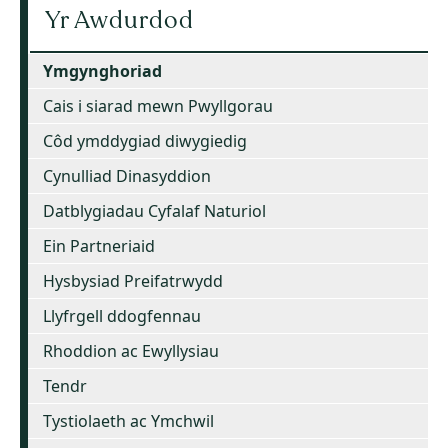
Yr Awdurdod
Ymgynghoriad
Cais i siarad mewn Pwyllgorau
Côd ymddygiad diwygiedig
Cynulliad Dinasyddion
Datblygiadau Cyfalaf Naturiol
Ein Partneriaid
Hysbysiad Preifatrwydd
Llyfrgell ddogfennau
Rhoddion ac Ewyllysiau
Tendr
Tystiolaeth ac Ymchwil