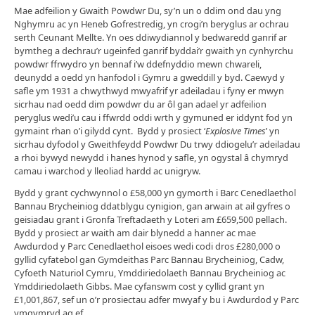
Mae adfeilion y Gwaith Powdwr Du, sy’n un o ddim ond dau yng
Nghymru ac yn Heneb Gofrestredig, yn crogi’n beryglus ar ochrau
serth Ceunant Mellte. Yn oes ddiwydiannol y bedwaredd ganrif ar
bymtheg a dechrau’r ugeinfed ganrif byddai’r gwaith yn cynhyrchu
powdwr ffrwydro yn bennaf i’w ddefnyddio mewn chwareli,
deunydd a oedd yn hanfodol i Gymru a gweddill y byd. Caewyd y
safle ym 1931 a chwythwyd mwyafrif yr adeiladau i fyny er mwyn
sicrhau nad oedd dim powdwr du ar ôl gan adael yr adfeilion
peryglus wedi’u cau i ffwrdd oddi wrth y gymuned er iddynt fod yn
gymaint rhan o’i gilydd cynt. Bydd y prosiect ‘
Explosive Times
’ yn
sicrhau dyfodol y Gweithfeydd Powdwr Du trwy ddiogelu’r adeiladau
a rhoi bywyd newydd i hanes hynod y safle, yn ogystal â chymryd
camau i warchod y lleoliad hardd ac unigryw.
Bydd y grant cychwynnol o £58,000 yn gymorth i Barc Cenedlaethol
Bannau Brycheiniog ddatblygu cynigion, gan arwain at ail gyfres o
geisiadau grant i Gronfa Treftadaeth y Loteri am £659,500 pellach.
Bydd y prosiect ar waith am dair blynedd a hanner ac mae
Awdurdod y Parc Cenedlaethol eisoes wedi codi dros £280,000 o
gyllid cyfatebol gan Gymdeithas Parc Bannau Brycheiniog, Cadw,
Cyfoeth Naturiol Cymru, Ymddiriedolaeth Bannau Brycheiniog ac
Ymddiriedolaeth Gibbs. Mae cyfanswm cost y cyllid grant yn
£1,001,867, sef un o’r prosiectau adfer mwyaf y bu i Awdurdod y Parc
ymgymryd ag ef.