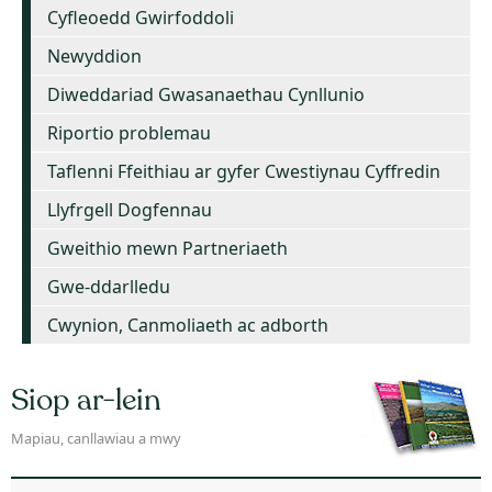
Cyfleoedd Gwirfoddoli
Newyddion
Diweddariad Gwasanaethau Cynllunio
Riportio problemau
Taflenni Ffeithiau ar gyfer Cwestiynau Cyffredin
Llyfrgell Dogfennau
Gweithio mewn Partneriaeth
Gwe-ddarlledu
Cwynion, Canmoliaeth ac adborth
Siop ar-lein
Mapiau, canllawiau a mwy