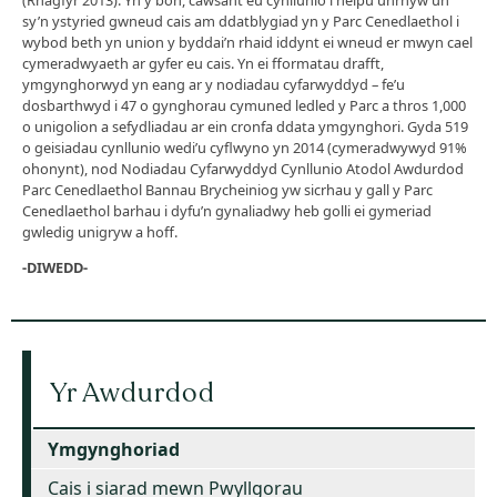
sy’n ystyried gwneud cais am ddatblygiad yn y Parc Cenedlaethol i
wybod beth yn union y byddai’n rhaid iddynt ei wneud er mwyn cael
cymeradwyaeth ar gyfer eu cais. Yn ei fformatau drafft,
ymgynghorwyd yn eang ar y nodiadau cyfarwyddyd – fe’u
dosbarthwyd i 47 o gynghorau cymuned ledled y Parc a thros 1,000
o unigolion a sefydliadau ar ein cronfa ddata ymgynghori. Gyda 519
o geisiadau cynllunio wedi’u cyflwyno yn 2014 (cymeradwywyd 91%
ohonynt), nod Nodiadau Cyfarwyddyd Cynllunio Atodol Awdurdod
Parc Cenedlaethol Bannau Brycheiniog yw sicrhau y gall y Parc
Cenedlaethol barhau i dyfu’n gynaliadwy heb golli ei gymeriad
gwledig unigryw a hoff.
-DIWEDD-
Yr Awdurdod
Ymgynghoriad
Cais i siarad mewn Pwyllgorau