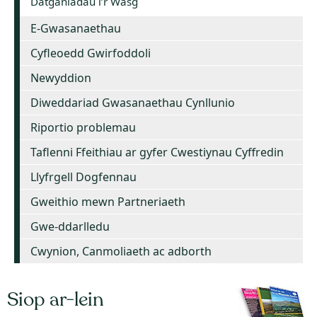
Datganiadau i’r Wasg
E-Gwasanaethau
Cyfleoedd Gwirfoddoli
Newyddion
Diweddariad Gwasanaethau Cynllunio
Riportio problemau
Taflenni Ffeithiau ar gyfer Cwestiynau Cyffredin
Llyfrgell Dogfennau
Gweithio mewn Partneriaeth
Gwe-ddarlledu
Cwynion, Canmoliaeth ac adborth
Siop ar-lein