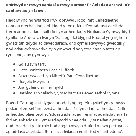
ohiriwyd er mwyn caniatáu mwy o amser i’r Aelodau archwilio’r
canllawiau yn fanwl.
Heddiw yng nghyfarfod Pwyllgor Awdurdod Parc Cenedlaethol
Bannau Brycheiniog, gohiriodd yr Aelodau elfen ‘Addasu adeiladau
fferm ac adeiladau eraill i fod yn anheddau’ y Nodiadau Cyfarwyddyd
Cynllunio Atodol a elwir yn ‘Galluogi Datblygiad Priodol yng nghefn
gwlad’ tan ddyddiad diweddarach, ond cymeradwywyd gweddill y
nodiadau cyfarwyddyd sy’n ymwneud ag ystod eang o faterion
cynllunio, gan gynnwys:
Golau sy’n tarfu
Llety Twristiaeth Bach ei Effaith
Bioamrywiaeth yn Nhrefi’r Parc Cenedlaethol
Diogelu Mwynau
Arallgyfeirio ar Ffermydd
Datblygu Cynaliadwy ym Mharciau Cenedlaethol Cymru
Roedd ‘Galluogi datblygiad priodol yng nghefn gwlad’ yn cynnwys
pedair elfen, sef ‘amnewid anheddau’, ‘estyniadau i anheddau’, ‘adfer
anheddau blaenorol’ ac ‘addasu adeiladau fferm ac adeiladau eraill i
fod yn anheddau’. Cymeradwyodd yr Aelodau y tair elfen gyntaf,
ond roeddent yn teimlo bod angen mwy o drafod mewn perthynas
ag ‘addasu adeiladau fferm ac adeiladau eraill i fod yn anheddau’.