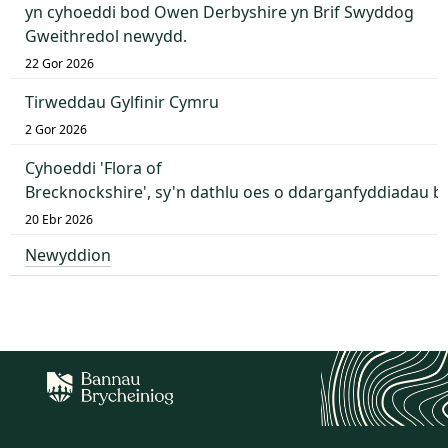
yn cyhoeddi bod Owen Derbyshire yn Brif Swyddog
Gweithredol newydd.
22 Gor 2026
Tirweddau Gylfinir Cymru
2 Gor 2026
Cyhoeddi 'Flora of
Brecknockshire', sy'n dathlu oes o ddarganfyddiadau 
20 Ebr 2026
Newyddion