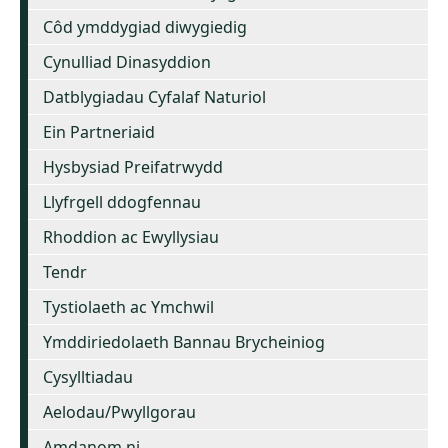
Côd ymddygiad diwygiedig
Cynulliad Dinasyddion
Datblygiadau Cyfalaf Naturiol
Ein Partneriaid
Hysbysiad Preifatrwydd
Llyfrgell ddogfennau
Rhoddion ac Ewyllysiau
Tendr
Tystiolaeth ac Ymchwil
Ymddiriedolaeth Bannau Brycheiniog
Cysylltiadau
Aelodau/Pwyllgorau
Amdanom ni