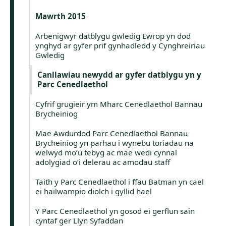
Mawrth 2015
Arbenigwyr datblygu gwledig Ewrop yn dod
ynghyd ar gyfer prif gynhadledd y Cynghreiriau
Gwledig
Canllawiau newydd ar gyfer datblygu yn y
Parc Cenedlaethol
Cyfrif grugieir ym Mharc Cenedlaethol Bannau
Brycheiniog
Mae Awdurdod Parc Cenedlaethol Bannau
Brycheiniog yn parhau i wynebu toriadau na
welwyd mo’u tebyg ac mae wedi cynnal
adolygiad o’i delerau ac amodau staff
Taith y Parc Cenedlaethol i ffau Batman yn cael
ei hailwampio diolch i gyllid hael
Y Parc Cenedlaethol yn gosod ei gerflun sain
cyntaf ger Llyn Syfaddan