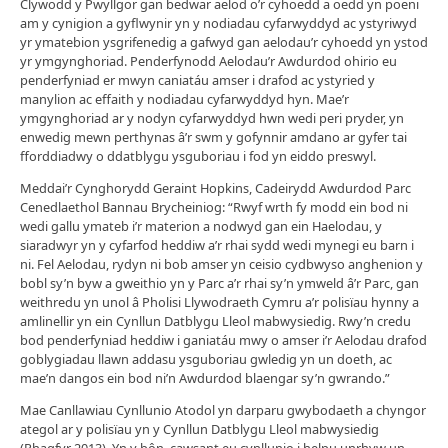
Clywodd y Pwyllgor gan bedwar aelod o’r cyhoedd a oedd yn poeni
am y cynigion a gyflwynir yn y nodiadau cyfarwyddyd ac ystyriwyd
yr ymatebion ysgrifenedig a gafwyd gan aelodau’r cyhoedd yn ystod
yr ymgynghoriad. Penderfynodd Aelodau’r Awdurdod ohirio eu
penderfyniad er mwyn caniatáu amser i drafod ac ystyried y
manylion ac effaith y nodiadau cyfarwyddyd hyn. Mae’r
ymgynghoriad ar y nodyn cyfarwyddyd hwn wedi peri pryder, yn
enwedig mewn perthynas â’r swm y gofynnir amdano ar gyfer tai
fforddiadwy o ddatblygu ysguboriau i fod yn eiddo preswyl.
Meddai’r Cynghorydd Geraint Hopkins, Cadeirydd Awdurdod Parc
Cenedlaethol Bannau Brycheiniog: “Rwyf wrth fy modd ein bod ni
wedi gallu ymateb i’r materion a nodwyd gan ein Haelodau, y
siaradwyr yn y cyfarfod heddiw a’r rhai sydd wedi mynegi eu barn i
ni. Fel Aelodau, rydyn ni bob amser yn ceisio cydbwyso anghenion y
bobl sy’n byw a gweithio yn y Parc a’r rhai sy’n ymweld â’r Parc, gan
weithredu yn unol â Pholisi Llywodraeth Cymru a’r polisïau hynny a
amlinellir yn ein Cynllun Datblygu Lleol mabwysiedig. Rwy’n credu
bod penderfyniad heddiw i ganiatáu mwy o amser i’r Aelodau drafod
goblygiadau llawn addasu ysguboriau gwledig yn un doeth, ac
mae’n dangos ein bod ni’n Awdurdod blaengar sy’n gwrando.”
Mae Canllawiau Cynllunio Atodol yn darparu gwybodaeth a chyngor
ategol ar y polisïau yn y Cynllun Datblygu Lleol mabwysiedig
(Rhagfyr 2013). Yn y bôn, cawsant eu cynllunio i helpu unrhyw un