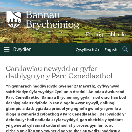
Skip
to
content
Bwydlen
Cysylltwch â ni
English
Sh
Sea
Canllawiau newydd ar gyfer
datblygu yn y Parc Cenedlaethol
Yn gynharach heddiw (dydd Gwener 27 Mawrth), cyflwynwyd
saith Nodyn Cyfarwyddyd Cynllunio Atodol i Aelodau Awdurdod
Parc Cenedlaethol Bannau Brycheiniog gyda’r nod o sicrhau bod
datblygiadau’r dyfodol o ran diogelu Awyr Dywyll, galluogi
glampio a datblygiadau priodol yng nghefn gwlad yn gwella a
diogelu cymeriad cyfoethog y Parc Cenedlaethol. Derbyniodd yr
Aelodau yr holl nodiadau cyfarwyddyd, gan obeithio y byddant
yn gwneud cyfraniad cadarnhaol at y broses gynllunio, ac
eithrio un elfen yn ymwneud ag ysguboriau wedi’u haddasu a