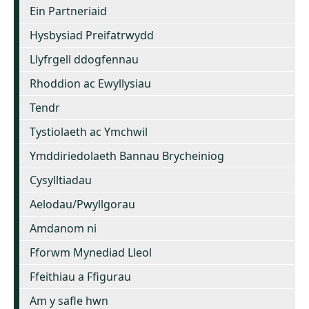
Ein Partneriaid
Hysbysiad Preifatrwydd
Llyfrgell ddogfennau
Rhoddion ac Ewyllysiau
Tendr
Tystiolaeth ac Ymchwil
Ymddiriedolaeth Bannau Brycheiniog
Cysylltiadau
Aelodau/Pwyllgorau
Amdanom ni
Fforwm Mynediad Lleol
Ffeithiau a Ffigurau
Am y safle hwn