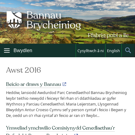
Skip
to
content
Bwydlen
Cysylltwch â ni
English
Sh
Sea
Awst 2016
Beicio ar draws y Bannau
Heddiw, lansiodd Awdurdod Parc Cenedlaethol Bannau Brycheiniog
lwybr teithio newydd i feicwyr fel rhan o’i ddathliadau ar gyfer
Wythnos y Parciau Cenedlaethol. Maria Leijerstam, Llysgennad
Blwyddyn Antur Croeso Cymru sef y person cyntaf i feicio i Begwn y
De, oedd un o’r rhai cyntaf a’r feicio ar ran o’r llwybr…
Ymweliad ymchwilio Comisiynydd Cenedlaethau’r