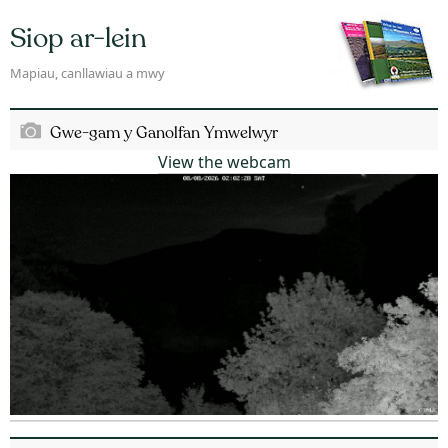
Siop ar-lein
Mapiau, canllawiau a mwy
Gwe-gam y Ganolfan Ymwelwyr
View the webcam