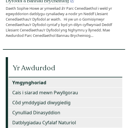
Dyfodol â Bannau Brycheiniog
Daeth Sophie Howe ar ymweliad â’r Parc Cenedlaethol i weld yr
egwyddorion datblygu cynaliadwy a nodir yn Neddf Llesiant
Cenedlaethau’r Dyfodol ar waith. Hi yw un o Gomisiynwyr
Cenedlaethau’r Dyfodol cyntaf y byd yn dilyn cyflwyniad Deddf
Llesiant Cenedlaethau’r Dyfodol yng Nghymru y llynedd. Mae
Awdurdod Parc Cenedlaethol Bannau Brycheiniog…
Yr Awdurdod
Ymgynghoriad
Cais i siarad mewn Pwyllgorau
Côd ymddygiad diwygiedig
Cynulliad Dinasyddion
Datblygiadau Cyfalaf Naturiol