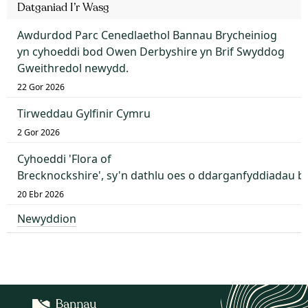
Datganiad I’r Wasg
Awdurdod Parc Cenedlaethol Bannau Brycheiniog
yn cyhoeddi bod Owen Derbyshire yn Brif Swyddog
Gweithredol newydd.
22 Gor 2026
Tirweddau Gylfinir Cymru
2 Gor 2026
Cyhoeddi 'Flora of
Brecknockshire', sy'n dathlu oes o ddarganfyddiadau 
20 Ebr 2026
Newyddion