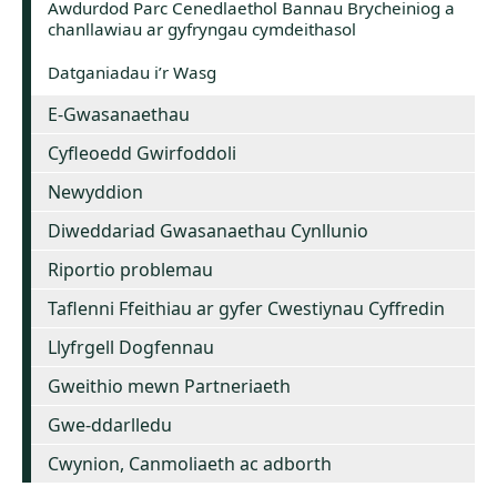
Awdurdod Parc Cenedlaethol Bannau Brycheiniog a
chanllawiau ar gyfryngau cymdeithasol
Datganiadau i’r Wasg
E-Gwasanaethau
Cyfleoedd Gwirfoddoli
Newyddion
Diweddariad Gwasanaethau Cynllunio
Riportio problemau
Taflenni Ffeithiau ar gyfer Cwestiynau Cyffredin
Llyfrgell Dogfennau
Gweithio mewn Partneriaeth
Gwe-ddarlledu
Cwynion, Canmoliaeth ac adborth