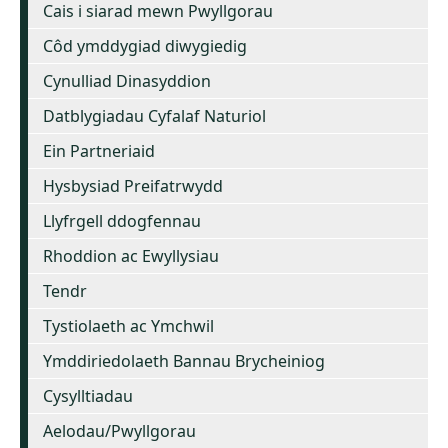
Cais i siarad mewn Pwyllgorau
Côd ymddygiad diwygiedig
Cynulliad Dinasyddion
Datblygiadau Cyfalaf Naturiol
Ein Partneriaid
Hysbysiad Preifatrwydd
Llyfrgell ddogfennau
Rhoddion ac Ewyllysiau
Tendr
Tystiolaeth ac Ymchwil
Ymddiriedolaeth Bannau Brycheiniog
Cysylltiadau
Aelodau/Pwyllgorau