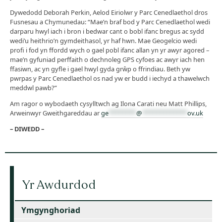
Dywedodd Deborah Perkin, Aelod Eiriolwr y Parc Cenedlaethol dros
Fusnesau a Chymunedau: “Mae’n braf bod y Parc Cenedlaethol wedi
darparu hwyl iach i bron i bedwar cant o bobl ifanc bregus ac sydd
wedi’u heithrio’n gymdeithasol, yr haf hwn. Mae Geogelcio wedi
profi i fod yn ffordd wych o gael pobl ifanc allan yn yr awyr agored –
mae’n gyfuniad perffaith o dechnoleg GPS cyfoes ac awyr iach hen
ffasiwn, ac yn gyfle i gael hwyl gyda grŵp o ffrindiau. Beth yw
pwrpas y Parc Cenedlaethol os nad yw er budd i iechyd a thawelwch
meddwl pawb?”
Am ragor o wybodaeth cysylltwch ag Ilona Carati neu Matt Phillips,
Arweinwyr Gweithgareddau ar
ge
********
@
*************
ov.uk
– DIWEDD –
Yr Awdurdod
Ymgynghoriad