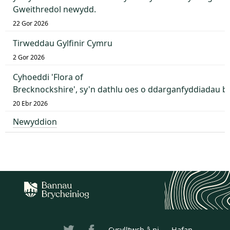
Gweithredol newydd.
22 Gor 2026
Tirweddau Gylfinir Cymru
2 Gor 2026
Cyhoeddi 'Flora of
Brecknockshire', sy'n dathlu oes o ddarganfyddiadau 
20 Ebr 2026
Newyddion
Cysylltwch â ni
Hafan