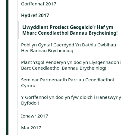
Gorffennaf 2017
Hydref 2017
Llwyddiant Prosiect Geogelcio’r Haf ym
Mharc Cenedlaethol Bannau Brycheiniog!
Pobl yn Gyntaf Caerdydd Yn Dathlu Cwblhau
Her Bannau Brycheiniog
Plant Ysgol Penderyn yn dod yn Llysgenhadon i
Barc Cenedlaethol Bannau Brycheiniog!
Seminar Partneriaeth Parciau Cenedlaethol
Cymru
Y Gorffennol yn dod yn fyw diolch i Haneswyr y
Dyfodol!
Ionawr 2017
Mai 2017