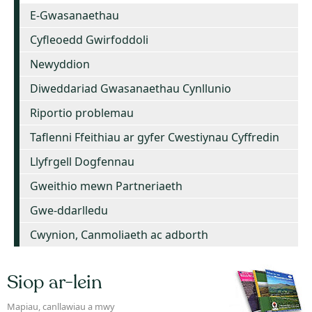
E-Gwasanaethau
Cyfleoedd Gwirfoddoli
Newyddion
Diweddariad Gwasanaethau Cynllunio
Riportio problemau
Taflenni Ffeithiau ar gyfer Cwestiynau Cyffredin
Llyfrgell Dogfennau
Gweithio mewn Partneriaeth
Gwe-ddarlledu
Cwynion, Canmoliaeth ac adborth
Siop ar-lein
Mapiau, canllawiau a mwy