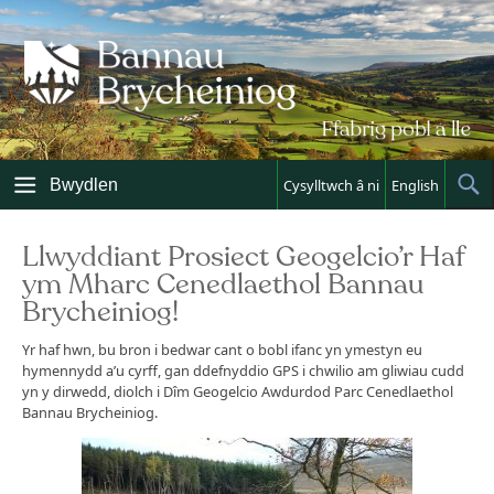
Skip
to
content
Bwydlen
Cysylltwch â ni
English
Sh
Sea
Llwyddiant Prosiect Geogelcio’r Haf
ym Mharc Cenedlaethol Bannau
Brycheiniog!
Yr haf hwn, bu bron i bedwar cant o bobl ifanc yn ymestyn eu
hymennydd a’u cyrff, gan ddefnyddio GPS i chwilio am gliwiau cudd
yn y dirwedd, diolch i Dîm Geogelcio Awdurdod Parc Cenedlaethol
Bannau Brycheiniog.