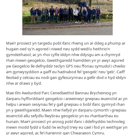
Mae’r prosiect yn targedu pobl ifanc rhwng un ar ddeg a phump ar
hugain oed sy’n agored i niwed neu sydd wedi’u heithrio’n
gymdeithasol, ac yn rhoi cyfle iddyn nhw ddysgu am a chymryd
rhan mewn geogelcio. Gweithgaredd hamdden yn yr awyr agored
yw Geogelcio lle defnyddir teclyn GPS neu ffonau symudol i chwilio
am gynwysyddion a gaiff eu hadnabod fel ‘geogelc’ neu ‘gelc’. Caiff
lleoliad y celciau eu nodi gan gyfesurynnau a gellir dod o hyd iddyn
nhw ar draws y byd.
Mae tîm Awdurdod Parc Cenedlaethol Bannau Brycheiniog yn
darparu hyfforddiant geogelcio i arweinwyr grwpiau ieuenctid ac yn
helpu i arwain sesiynau fel y gall grwpiau o bobl ifanc gymryd rhan
yn y gweithgaredd. Maen nhw hefyd yn darparu cymorth i grwpiau
ieuenctid allu sefydlu llwybrau geogelcio yn eu rhanbarthau eu
hunain. Mae’r prosiect yn annog pobl ifanc i ddefnyddio technoleg
mewn modd fydd o fudd i’w iechyd trwy eu cael i fod yn weithgar yn
yr awyr agored, ac fe’i hariennir gan Chwaraeon Cymru.