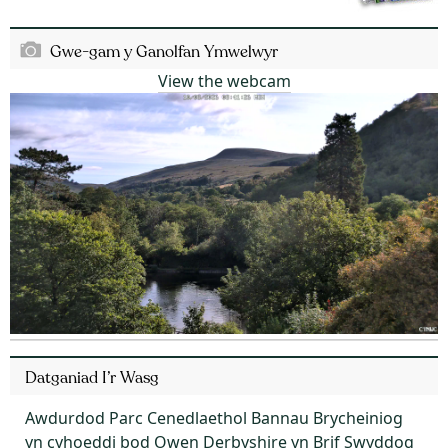
Gwe-gam y Ganolfan Ymwelwyr
View the webcam
Datganiad I’r Wasg
Awdurdod Parc Cenedlaethol Bannau Brycheiniog
yn cyhoeddi bod Owen Derbyshire yn Brif Swyddog