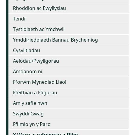
Rhoddion ac Ewyllysiau
Tendr
Tystiolaeth ac Ymchwil
Ymddiriedolaeth Bannau Brycheiniog
Cysylltiadau
Aelodau/Pwyllgorau
Amdanom ni
Fforwm Mynediad Lleol
Ffeithiau a Ffigurau
Am y safle hwn
Swyddi Gwag
Ffilmio yn y Parc
Y Wasg, y cyfryngau a ffilm