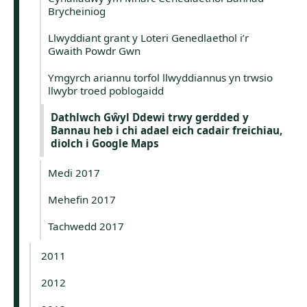
Brycheiniog
Llwyddiant grant y Loteri Genedlaethol i’r
Gwaith Powdr Gwn
Ymgyrch ariannu torfol llwyddiannus yn trwsio
llwybr troed poblogaidd
Dathlwch Gŵyl Ddewi trwy gerdded y
Bannau heb i chi adael eich cadair freichiau,
diolch i Google Maps
Medi 2017
Mehefin 2017
Tachwedd 2017
2011
2012