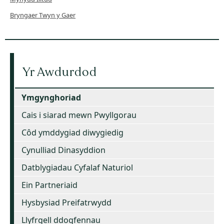
Bryngaer Twyn y Gaer
Yr Awdurdod
Ymgynghoriad
Cais i siarad mewn Pwyllgorau
Côd ymddygiad diwygiedig
Cynulliad Dinasyddion
Datblygiadau Cyfalaf Naturiol
Ein Partneriaid
Hysbysiad Preifatrwydd
Llyfrgell ddogfennau