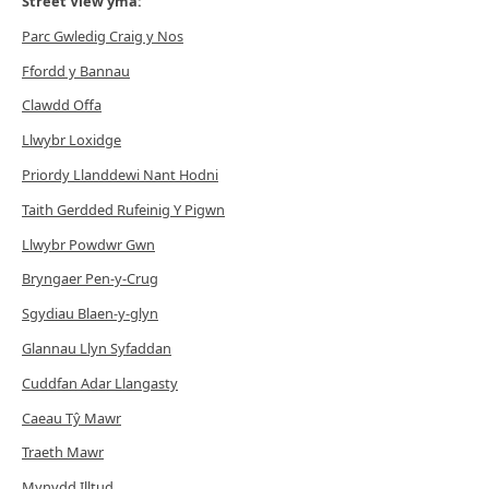
Street View yma:
Parc Gwledig Craig y Nos
Ffordd y Bannau
Clawdd Offa
Llwybr Loxidge
Priordy Llanddewi Nant Hodni
Taith Gerdded Rufeinig Y Pigwn
Llwybr Powdwr Gwn
Bryngaer Pen-y-Crug
Sgydiau Blaen-y-glyn
Glannau Llyn Syfaddan
Cuddfan Adar Llangasty
Caeau Tŷ
Mawr
Traeth Mawr
Mynydd Illtud