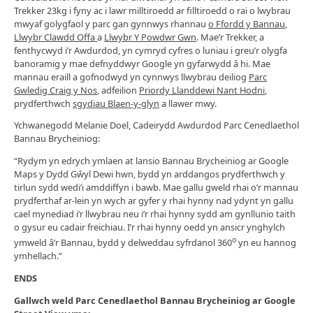
Trekker 23kg i fyny ac i lawr milltiroedd ar filltiroedd o rai o lwybrau
mwyaf golygfaol y parc gan gynnwys rhannau
o Ffordd y Bannau
,
Llwybr Clawdd Offa
a
Llwybr Y Powdwr Gwn
. Mae’r Trekker, a
fenthycwyd i’r Awdurdod, yn cymryd cyfres o luniau i greu’r olygfa
banoramig y mae defnyddwyr Google yn gyfarwydd â hi. Mae
mannau eraill a gofnodwyd yn cynnwys llwybrau deiliog
Parc
Gwledig Craig y Nos
, adfeilion
Priordy Llanddewi Nant Hodni
,
prydferthwch
sgydiau Blaen-y-glyn
a llawer mwy.
Ychwanegodd Melanie Doel, Cadeirydd Awdurdod Parc Cenedlaethol
Bannau Brycheiniog:
“Rydym yn edrych ymlaen at lansio Bannau Brycheiniog ar Google
Maps y Dydd Gŵyl Dewi hwn, bydd yn arddangos prydferthwch y
tirlun sydd wedi’i amddiffyn i bawb. Mae gallu gweld rhai o’r mannau
prydferthaf ar-lein yn wych ar gyfer y rhai hynny nad ydynt yn gallu
cael mynediad i’r llwybrau neu i’r rhai hynny sydd am gynllunio taith
o gysur eu cadair freichiau. I’r rhai hynny oedd yn ansicr ynghylch
o
ymweld â’r Bannau, bydd y delweddau syfrdanol 360
yn eu hannog
ymhellach.”
ENDS
Gallwch weld Parc Cenedlaethol Bannau Brycheiniog ar Google