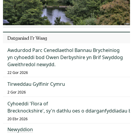
Datganiad I’r Wasg
Awdurdod Parc Cenedlaethol Bannau Brycheiniog
yn cyhoeddi bod Owen Derbyshire yn Brif Swyddog
Gweithredol newydd.
22 Gor 2026
Tirweddau Gylfinir Cymru
2 Gor 2026
Cyhoeddi 'Flora of
Brecknockshire', sy'n dathlu oes o ddarganfyddiadau 
20 Ebr 2026
Newyddion