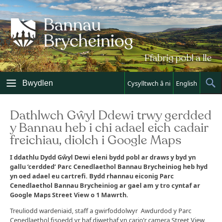
Skip
to
content
Bwydlen
Cysylltwch â ni
English
Sh
Sea
Dathlwch Gŵyl Ddewi trwy gerdded
y Bannau heb i chi adael eich cadair
freichiau, diolch i Google Maps
I ddathlu Dydd Gŵ
yl Dewi eleni bydd pobl ar draws y byd yn
gallu ‘cerdded’ Parc Cenedlaethol Bannau Brycheiniog heb hyd
yn oed adael eu cartrefi. Bydd rhannau eiconig Parc
Cenedlaethol Bannau Brycheiniog ar gael am y tro cyntaf ar
Google Maps Street View o 1 Mawrth.
Treuliodd wardeniaid, staff a gwirfoddolwyr Awdurdod y Parc
Cenedlaethol fisoedd yr haf diwethaf yn cario’r camera Street View