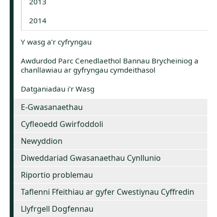
2013
2014
Y wasg a’r cyfryngau
Awdurdod Parc Cenedlaethol Bannau Brycheiniog a
chanllawiau ar gyfryngau cymdeithasol
Datganiadau i’r Wasg
E-Gwasanaethau
Cyfleoedd Gwirfoddoli
Newyddion
Diweddariad Gwasanaethau Cynllunio
Riportio problemau
Taflenni Ffeithiau ar gyfer Cwestiynau Cyffredin
Llyfrgell Dogfennau