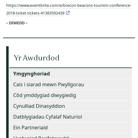
https://www.eventbrite.com/e/brecon-beacons-tourism-conference-
2018-ticket-tickets-41383592439
– DIWEDD –
Yr Awdurdod
Ymgynghoriad
Cais i siarad mewn Pwyllgorau
Côd ymddygiad diwygiedig
Cynulliad Dinasyddion
Datblygiadau Cyfalaf Naturiol
Ein Partneriaid