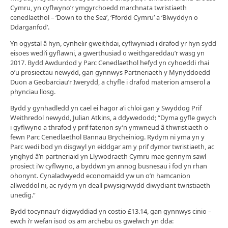
Cymru, yn cyflwyno’r ymgyrchoedd marchnata twristiaeth
cenedlaethol – ‘Down to the Sea’, ‘Ffordd Cymru’ a ‘Blwyddyn o
Ddarganfod’.
Yn ogystal â hyn, cynhelir gweithdai, cyflwyniad i drafod yr hyn sydd
eisoes wedi’i gyflawni, a gwerthusiad o weithgareddau’r wasg yn
2017. Bydd Awdurdod y Parc Cenedlaethol hefyd yn cyhoeddi rhai
o’u prosiectau newydd, gan gynnwys Partneriaeth y Mynyddoedd
Duon a Geobarciau’r Iwerydd, a chyfle i drafod materion amserol a
phynciau llosg.
Bydd y gynhadledd yn cael ei hagor a’i chloi gan y Swyddog Prif
Weithredol newydd, Julian Atkins, a ddywedodd; “Dyma gyfle gwych
i gyflwyno a thrafod y prif faterion sy’n ymwneud â thwristiaeth o
fewn Parc Cenedlaethol Bannau Brycheiniog. Rydym ni yma yn y
Parc wedi bod yn disgwyl yn eiddgar am y prif dymor twristiaeth, ac
ynghyd â’n partneriaid yn Llywodraeth Cymru mae gennym sawl
prosiect i’w cyflwyno, a byddwn yn annog busnesau i fod yn rhan
ohonynt. Cynaladwyedd economaidd yw un o’n hamcanion
allweddol ni, ac rydym yn deall pwysigrwydd diwydiant twristiaeth
unedig.”
Bydd tocynnau’r digwyddiad yn costio £13.14, gan gynnwys cinio –
ewch i’r wefan isod os am archebu os gwelwch yn dda: