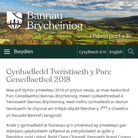
Skip
to
content
Bwydlen
Cysylltwch â ni
English
Sh
Sea
Cynhadledd Twristiaeth y Parc
Cenedlaethol 2018
Mae prif dymor ymwelwyr 2018 yn prysur nesáu, ac mae Awdurdod
Parc Cenedlaethol Bannau Brycheiniog, mewn cydweithrediad â
Twristiaeth Bannau Brycheiniog, wedi trefnu cynhadledd ar destun
fed
twristiaeth i’w chynnal am 9:30yb ddydd Mercher y 7
o Chwefror
yn Neuadd Bentref Llangynidr.
Anelir y gynhadledd at fusnesau sy’n ymwneud ag ymwelwyr, gan
ddarparu gwybodaeth sylfaenol ac ysbrydoliaeth ar gyfer y
flwyddyn sydd i ddod. Bydd Claire Chappell, Pennaeth Brand Croeso