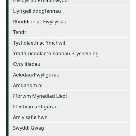
Hysbysiad Preifatrwydd
Llyfrgell ddogfennau
Rhoddion ac Ewyllysiau
Tendr
Tystiolaeth ac Ymchwil
Ymddiriedolaeth Bannau Brycheiniog
Cysylltiadau
Aelodau/Pwyllgorau
Amdanom ni
Fforwm Mynediad Lleol
Ffeithiau a Ffigurau
Am y safle hwn
Swyddi Gwag