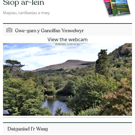
Siop ar-lein
Mapiau, canllawiau a mwy
Gwe-gam y Ganolfan Ymwelwyr
View the webcam
Datganiad I’r Wasg