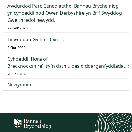
Awdurdod Parc Cenedlaethol Bannau Brycheiniog
yn cyhoeddi bod Owen Derbyshire yn Brif Swyddog
Gweithredol newydd.
22 Gor 2026
Tirweddau Gylfinir Cymru
2 Gor 2026
Cyhoeddi 'Flora of
Brecknockshire', sy'n dathlu oes o ddarganfyddiadau 
20 Ebr 2026
Newyddion