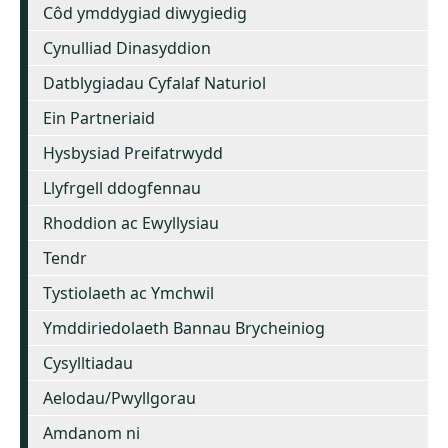
Côd ymddygiad diwygiedig
Cynulliad Dinasyddion
Datblygiadau Cyfalaf Naturiol
Ein Partneriaid
Hysbysiad Preifatrwydd
Llyfrgell ddogfennau
Rhoddion ac Ewyllysiau
Tendr
Tystiolaeth ac Ymchwil
Ymddiriedolaeth Bannau Brycheiniog
Cysylltiadau
Aelodau/Pwyllgorau
Amdanom ni