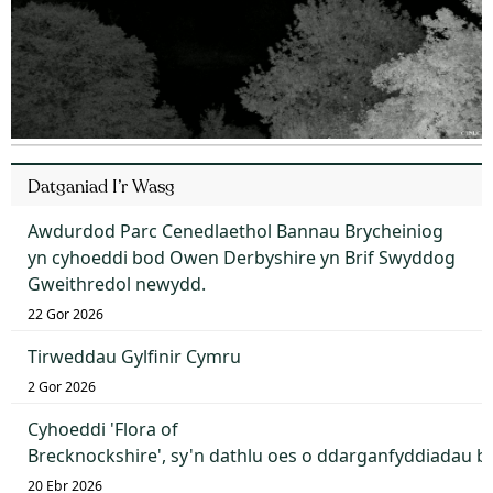
Datganiad I’r Wasg
Awdurdod Parc Cenedlaethol Bannau Brycheiniog
yn cyhoeddi bod Owen Derbyshire yn Brif Swyddog
Gweithredol newydd.
22 Gor 2026
Tirweddau Gylfinir Cymru
2 Gor 2026
Cyhoeddi 'Flora of
Brecknockshire', sy'n dathlu oes o ddarganfyddiadau 
20 Ebr 2026