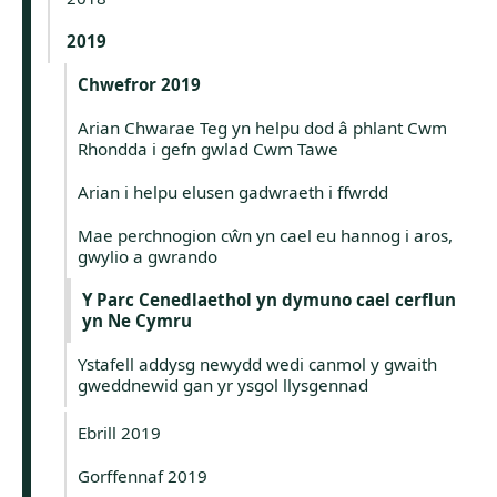
2019
Chwefror 2019
Arian Chwarae Teg yn helpu dod â phlant Cwm
Rhondda i gefn gwlad Cwm Tawe
Arian i helpu elusen gadwraeth i ffwrdd
Mae perchnogion cŵn yn cael eu hannog i aros,
gwylio a gwrando
Y Parc Cenedlaethol yn dymuno cael cerflun
yn Ne Cymru
Ystafell addysg newydd wedi canmol y gwaith
gweddnewid gan yr ysgol llysgennad
Ebrill 2019
Gorffennaf 2019