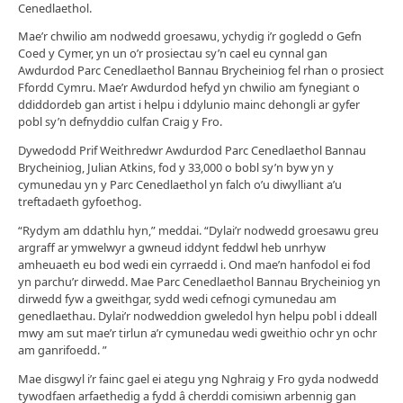
Cenedlaethol.
Mae’r chwilio am nodwedd groesawu, ychydig i’r gogledd o Gefn
Coed y Cymer, yn un o’r prosiectau sy’n cael eu cynnal gan
Awdurdod Parc Cenedlaethol Bannau Brycheiniog fel rhan o prosiect
Ffordd Cymru. Mae’r Awdurdod hefyd yn chwilio am fynegiant o
ddiddordeb gan artist i helpu i ddylunio mainc dehongli ar gyfer
pobl sy’n defnyddio culfan Craig y Fro.
Dywedodd Prif Weithredwr Awdurdod Parc Cenedlaethol Bannau
Brycheiniog, Julian Atkins, fod y 33,000 o bobl sy’n byw yn y
cymunedau yn y Parc Cenedlaethol yn falch o’u diwylliant a’u
treftadaeth gyfoethog.
“Rydym am ddathlu hyn,” meddai. “Dylai’r nodwedd groesawu greu
argraff ar ymwelwyr a gwneud iddynt feddwl heb unrhyw
amheuaeth eu bod wedi ein cyrraedd i. Ond mae’n hanfodol ei fod
yn parchu’r dirwedd. Mae Parc Cenedlaethol Bannau Brycheiniog yn
dirwedd fyw a gweithgar, sydd wedi cefnogi cymunedau am
genedlaethau. Dylai’r nodweddion gweledol hyn helpu pobl i ddeall
mwy am sut mae’r tirlun a’r cymunedau wedi gweithio ochr yn ochr
am ganrifoedd. ”
Mae disgwyl i’r fainc gael ei ategu yng Nghraig y Fro gyda nodwedd
tywodfaen arfaethedig a fydd â cherddi comisiwn arbennig gan