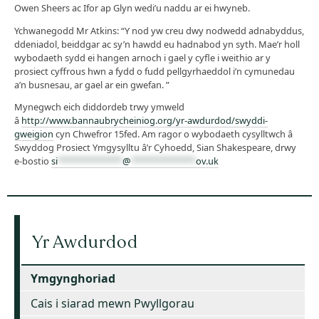
Owen Sheers ac Ifor ap Glyn wedi’u naddu ar ei hwyneb.
Ychwanegodd Mr Atkins: “Y nod yw creu dwy nodwedd adnabyddus,
ddeniadol, beiddgar ac sy’n hawdd eu hadnabod yn syth. Mae’r holl
wybodaeth sydd ei hangen arnoch i gael y cyfle i weithio ar y
prosiect cyffrous hwn a fydd o fudd pellgyrhaeddol i’n cymunedau
a’n busnesau, ar gael ar ein gwefan. ”
Mynegwch eich diddordeb trwy ymweld
â
http://www.bannaubrycheiniog.org/yr-awdurdod/swyddi-
gweigion
cyn Chwefror 15fed. Am ragor o wybodaeth cysylltwch â
Swyddog Prosiect Ymgysylltu â’r Cyhoedd, Sian Shakespeare, drwy
e-bostio
si
*************
@
*************
ov.uk
Yr Awdurdod
Ymgynghoriad
Cais i siarad mewn Pwyllgorau