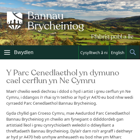
Skip
to
content
Bwydlen
Cysylltwch â ni
English
Sh
Sea
Y Parc Cenedlaethol yn dymuno
cael cerflun yn Ne Cymru
Mae’r chwilio wedi dechrau i ddod o hyd i artist i greu cerflun yn Ne
Cymru, i ddangos i’r rhai sy’n teithio ar hyd yr A470 eu bod nhw wedi
cyrraedd Parc Cenedlaethol Bannau Brycheiniog.
Gyda chyllid gan Croeso Cymru, mae Awdurdod Parc Cenedlaethol
Bannau Brycheiniog yn chwilio am fynegiant o ddiddordeb gan
artistiaid lleol i greu cynrychiolaeth weledol o ddiwylliant a
threftadaeth Bannau Brycheiniog. Dylai’r darn roi’r argraff i deithwyr
ar hyd yr A470 heb unrhyw amheuaeth eu bod nhw ym Mharc