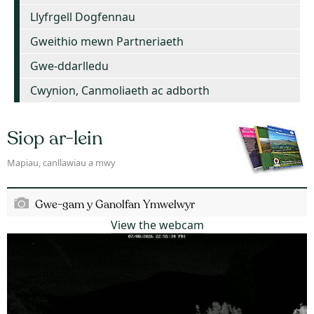
Llyfrgell Dogfennau
Gweithio mewn Partneriaeth
Gwe-ddarlledu
Cwynion, Canmoliaeth ac adborth
Siop ar-lein
Mapiau, canllawiau a mwy
Gwe-gam y Ganolfan Ymwelwyr
View the webcam