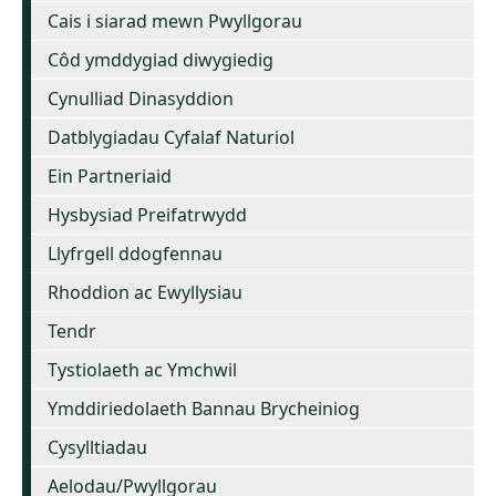
Cais i siarad mewn Pwyllgorau
Côd ymddygiad diwygiedig
Cynulliad Dinasyddion
Datblygiadau Cyfalaf Naturiol
Ein Partneriaid
Hysbysiad Preifatrwydd
Llyfrgell ddogfennau
Rhoddion ac Ewyllysiau
Tendr
Tystiolaeth ac Ymchwil
Ymddiriedolaeth Bannau Brycheiniog
Cysylltiadau
Aelodau/Pwyllgorau