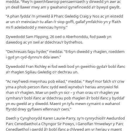
meddai. “Rwy’n gwerthfawrogi pensaernïaeth y dirwedd yn awr ac
yn deall llawer mwy am y gwahanol gynefinoedd a’r bywyd gwyllt.
“A phan fydda’ i’n ymweld â Pharc Gwledig Craig y Nos ac yn eistedd
ar un o’r meinciau’r tu allan i’r siop goffi, gallaf ymfalchïo yn y ffaith
mi fi adeiladodd y meinciau hynny.”
Dywedodd Sam Flipping, 26 oed o Aberhonddu, fod pawb yn
dawedog ac yn swil ar ddechrau’r bythefnos.
“Dechreuais fagu hyder,” meddai. “Erbyn diwedd y rhaglen, roeddem
i gyd yn cyd-dynnu’n dda iawn.”
Dywedodd Fran Richley ei fod wedi bod yn gweithio gyda’r bobl ifanc
a’r rhaglen Sgiliau Gwledig o’r dechrau un.
“Ac rwyf wedi mwynhau pob eiliad,” meddai. “ Rwyf mor falch o’r criw
yma a phob person ifanc sydd wedi wynebu’r heriau amrywiol fel
rhan o’r rhaglen. Mae un peth yn sicr – y rhan orau o’r rhaglen yw
cymharu’r bobl ifanc ar ddechrau pob rhaglen â’r bobl ifanc y byddaf
yn eu gweld ar y diwedd. Maent yn tyfu mewn cymaint o wahanol
ffyrdd drwy gyflawni elfennau’r cwrs.”
Daeth y Cynghorydd Karen Laurie-Parry, sy’n cynrychioli’r Awdurdod
Parc Cenedlaethol a Chyngor Sir Powys, i Ganolfan Ymwelwyr y Parc
Cenedlaethol i gwrdd â’r bobl ifanc a chlywed am yr heriau y maent