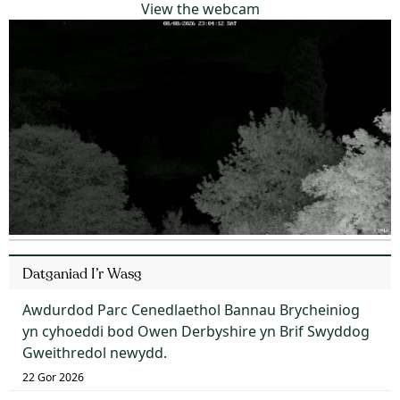
View the webcam
Datganiad I’r Wasg
Awdurdod Parc Cenedlaethol Bannau Brycheiniog
yn cyhoeddi bod Owen Derbyshire yn Brif Swyddog
Gweithredol newydd.
22 Gor 2026