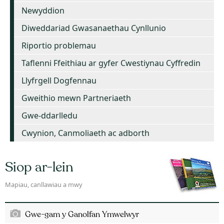
Newyddion
Diweddariad Gwasanaethau Cynllunio
Riportio problemau
Taflenni Ffeithiau ar gyfer Cwestiynau Cyffredin
Llyfrgell Dogfennau
Gweithio mewn Partneriaeth
Gwe-ddarlledu
Cwynion, Canmoliaeth ac adborth
Siop ar-lein
Mapiau, canllawiau a mwy
Gwe-gam y Ganolfan Ymwelwyr