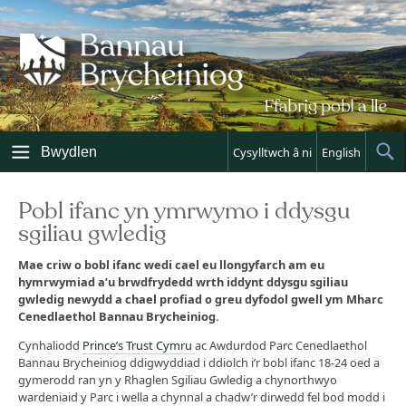
Skip
to
content
Bwydlen
Cysylltwch â ni
English
Sh
Sea
Pobl ifanc yn ymrwymo i ddysgu
sgiliau gwledig
Mae criw o bobl ifanc wedi cael eu llongyfarch am eu
hymrwymiad a’u brwdfrydedd wrth iddynt ddysgu sgiliau
gwledig newydd a chael profiad o greu dyfodol gwell ym Mharc
Cenedlaethol Bannau Brycheiniog.
Cynhaliodd
Prince’s Trust Cymru
ac Awdurdod Parc Cenedlaethol
Bannau Brycheiniog ddigwyddiad i ddiolch i’r bobl ifanc 18-24 oed a
gymerodd ran yn y Rhaglen Sgiliau Gwledig a chynorthwyo
wardeniaid y Parc i wella a chynnal a chadw’r dirwedd fel bod modd i