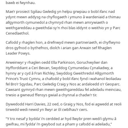
bawb ei fwynhau.
Mae’r prosiect Sgiliau Gwledig yn helpu grwpiau o bobl ifanc nad
ydynt mewn addysg na chyflogaeth i ymuno â wardeniaid a thimau
allgymorth cymunedol a chymryd rhan mewn amrywiaeth o
weithgareddau a gweithdai sy’n rhoi blas iddynt o weithio yn y Parc
Cenedlaethol.
Cafodd y rhaglen hon, a drefnwyd mewn partneriaeth, ei chyflwyno
dros gyfnod o bythefnos, diolch i arian gan Arwain sef Rhaglen
Leader Powys.
Arweinwyr y rhaglen oedd Ella Parkinson, Goruchwyliwr dan
Hyfforddiant a Ceri Bevan, Swyddog Cymunedau Cynaliadwy, a
hynny ar y cyd â Fran Richley, Swyddog Gweithredol Allgymorth
Prince’s Trust Cymru, a chafodd y bobl ifanc fynd i wahanol leoliadau
fel Bro’r Sgydau, Parc Gwledig Craig y Nos ac ardaloedd o’r Geoparc.
Cawsant gymryd rhan mewn gweithgareddau fel adeiladu meinciau,
trwsio a gwneud ffensys gwiail a chynnal a chadw’r tir.
Dywedodd Harri Davies, 22 oed, o Graig y Nos, fod ei agwedd at reoli
tirwedd wedi newid yn llwyr ar ôl cwblhau’r cwrs.
“Y tro nesaf y bydda’ i’n cerdded ar hyd llwybr pren wedi’i glymu â
gwifrau, mi fydda’ i’n gwybod sut a pham y cafodd ei adeiladu,”