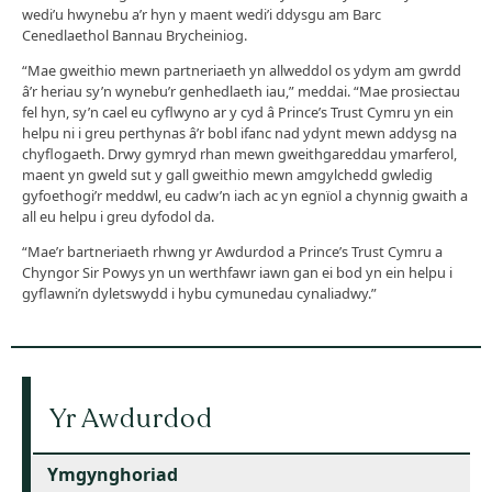
wedi’u hwynebu a’r hyn y maent wedi’i ddysgu am Barc
Cenedlaethol Bannau Brycheiniog.
“Mae gweithio mewn partneriaeth yn allweddol os ydym am gwrdd
â’r heriau sy’n wynebu’r genhedlaeth iau,” meddai. “Mae prosiectau
fel hyn, sy’n cael eu cyflwyno ar y cyd â Prince’s Trust Cymru yn ein
helpu ni i greu perthynas â’r bobl ifanc nad ydynt mewn addysg na
chyflogaeth. Drwy gymryd rhan mewn gweithgareddau ymarferol,
maent yn gweld sut y gall gweithio mewn amgylchedd gwledig
gyfoethogi’r meddwl, eu cadw’n iach ac yn egnïol a chynnig gwaith a
all eu helpu i greu dyfodol da.
“Mae’r bartneriaeth rhwng yr Awdurdod a Prince’s Trust Cymru a
Chyngor Sir Powys yn un werthfawr iawn gan ei bod yn ein helpu i
gyflawni’n dyletswydd i hybu cymunedau cynaliadwy.”
Yr Awdurdod
Ymgynghoriad