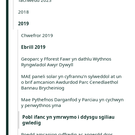
2018
2019
Chwefror 2019
Ebrill 2019
Geoparc y Fforest Fawr yn dathlu Wythnos
Ryngwladol Awyr Dywyll
MAE paneli solar yn cyfrannu’n sylweddol at un
o brif amcanion Awdurdod Parc Cenedlaethol
Bannau Brycheiniog
Mae Pythefnos Darganfod y Parciau yn cychwyn
y penwythnos yma
Pobl ifanc yn ymrwymo i ddysgu sgiliau
gwledig
Roedd amcanion cyffredin ac angerdd dros