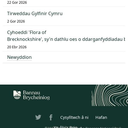
22 Gor 2026
Tirweddau Gylfinir Cymru
2 Gor 2026
Cyhoeddi 'Flora of
Brecknockshire', sy'n dathlu oes o ddarganfyddiadau 
20 Ebr 2026
Newyddion
Cysylltwch â ni
Hafan
Yn ôl i'r Brig