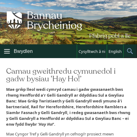
Skip
to
content
Bwydlen
Cysylltwch â ni
English
Sh
Sea
Camau gweithredu cymunedol i
gadw bysiau ‘Hay Ho!’
Mae grŵp lleol wedi cymryd camau i gadw gwasanaeth bws
rhwng Henffordd a’r Gelli Gandryll ar ddyddiau Sul a Gwyliau
Banc: Mae Grŵp Twristiaeth y Gelli Gandryll wedi ymuno â’i
bartneriaid, Rail for Herefordshire, Herefordshire Ramblers a
Siambr Fasnach y Gelli Gandryll, i redeg gwasanaeth bws rhwng
y Gelli Gandryll a Henffordd ar ddyddiau Sul a Gwyliau Banc – ei
enw fydd llwybr ‘
Hay Ho!
’.
Mae Cyngor Tref y Gelli Gandryll yn cefnogi’r prosiect mewn