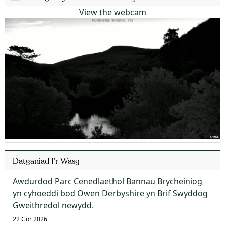
View the webcam
Datganiad I’r Wasg
Awdurdod Parc Cenedlaethol Bannau Brycheiniog
yn cyhoeddi bod Owen Derbyshire yn Brif Swyddog
Gweithredol newydd.
22 Gor 2026