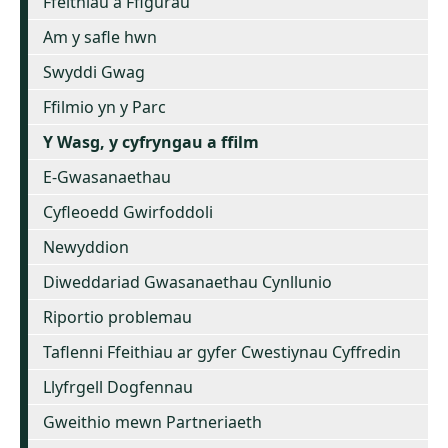
Ffeithiau a Ffigurau
Am y safle hwn
Swyddi Gwag
Ffilmio yn y Parc
Y Wasg, y cyfryngau a ffilm
E-Gwasanaethau
Cyfleoedd Gwirfoddoli
Newyddion
Diweddariad Gwasanaethau Cynllunio
Riportio problemau
Taflenni Ffeithiau ar gyfer Cwestiynau Cyffredin
Llyfrgell Dogfennau
Gweithio mewn Partneriaeth