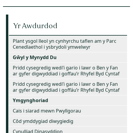
Yr Awdurdod
Plant ysgol lleol yn cynhyrchu taflen am y Parc
Cenedlaethol i ysbrydoli ymwelwyr
Gŵyl y Mynydd Du
Pridd cysegredig wedi’i gario i lawr o Ben y Fan
ar gyfer digwyddiad i goffau’r Rhyfel Byd Cyntaf
Pridd cysegredig wedi’i gario i lawr o Ben y Fan
ar gyfer digwyddiad i goffáu’r Rhyfel Byd Cyntaf
Ymgynghoriad
Cais i siarad mewn Pwyllgorau
Côd ymddygiad diwygiedig
Cynulliad Dinasyddion