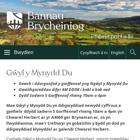
Skip
to
content
Bwydlen
Cysylltwch â ni
English
Sh
Sea
Gŵyl y Mynydd Du
Dewch i ddarganfod y gorffennol yng Ng
ŵ
yl y Mynydd Du
Gweithgareddau difyr AM DDIM i bobl o bob oed
Dydd Sadwrn 5 Gorffennaf rhwng 10am a 4pm
Mae G
ŵ
yl y Mynydd Du
yn ddigwyddiad newydd cyffrous a
gynhelir ddydd Sadwrn 5 Gorffennaf rhwng 10am a 4pm yn
Chwarel Herbert ar yr A4069 ger Brynaman ac, os yn
llwyddiannus, mae’r trefnwyr yn gobeithio y bydd yn dod yn
ddigwyddiad blynyddol ar galendr Chwarel Herbert.
Cynhelir Gŵyl y Mynydd Du yn Chwarel Herbert, ymysg tirweddau