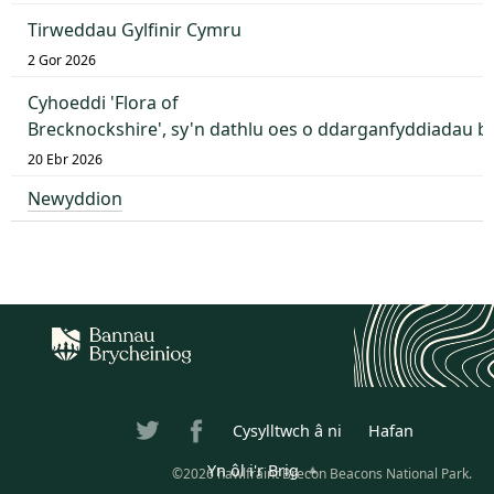
Tirweddau Gylfinir Cymru
2 Gor 2026
Cyhoeddi 'Flora of
Brecknockshire', sy'n dathlu oes o ddarganfyddiadau 
20 Ebr 2026
Newyddion
Cysylltwch â ni
Hafan
Yn ôl i'r Brig
©2026 hawlfraint Brecon Beacons National Park.