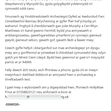
diwydiannol y Mynydd Du, gyda golygfeydd ysblennydd o’r
cymoedd oddi tano.
Ymunwch ag Ymddiriedolaeth Archeolegol Dyfed ac Awdurdod Parc
Cenedlaethol Bannau Brycheiniog ar gyfer ffair haf ychydig yn
wahanol. Ynghyd â cherddoriaeth gan Julie Murphy a Ceri Rhys
Matthews o’r band gwerin Fernhill, bydd yna amrywiaeth o
arddangosiadau, gweithgareddau ymarferol yn cynnwys gwneud
gwydr, gwneud sebon, gwaith gof, gwaith lledr a llawer mwy.
Cewch gyfle hefyd i ddarganfod sut mae archeolegwyr yn dysgu
mwy am y gorffennol ar ymweliad â chloddiad cymunedol dwy odyn
galch ym Mrest Cwm Llwyd. Bydd bws gwennol ar gael o’r meysydd
parcio ar yr A4069.
Felly dewch â’ch teulu, eich ffrindiau a phicnic gyda chi er mwyn
mwynhau’r dathliad diddorol ac amrywiol hwn o archaeoleg a
threftadaeth leol.
I gael mwy o wybodaeth am y digwyddiad hwn, ffoniwch HollyMae
Price ar 01558823121 neu anfonwch e-bost at
h.
***********
@
******************
rg.uk
-DIWEDD–