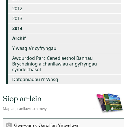
2012
2013
2014
Archif
Y wasg a’r cyfryngau
Awdurdod Parc Cenedlaethol Bannau
Brycheiniog a chanllawiau ar gyfryngau
cymdeithasol
Datganiadau i’r Wasg
Siop ar-lein
Mapiau, canllawiau a mwy
Gwe-gam y Ganolfan Ymwelwyr