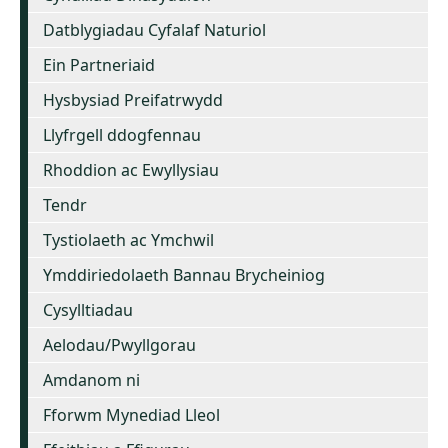
Datblygiadau Cyfalaf Naturiol
Ein Partneriaid
Hysbysiad Preifatrwydd
Llyfrgell ddogfennau
Rhoddion ac Ewyllysiau
Tendr
Tystiolaeth ac Ymchwil
Ymddiriedolaeth Bannau Brycheiniog
Cysylltiadau
Aelodau/Pwyllgorau
Amdanom ni
Fforwm Mynediad Lleol