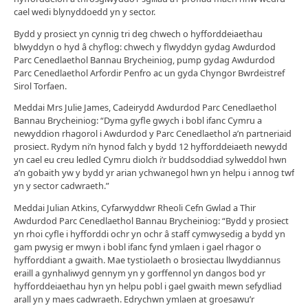
cael wedi blynyddoedd yn y sector.
Bydd y prosiect yn cynnig tri deg chwech o hyfforddeiaethau
blwyddyn o hyd â chyflog: chwech y flwyddyn gydag Awdurdod
Parc Cenedlaethol Bannau Brycheiniog, pump gydag Awdurdod
Parc Cenedlaethol Arfordir Penfro ac un gyda Chyngor Bwrdeistref
Sirol Torfaen.
Meddai Mrs Julie James, Cadeirydd Awdurdod Parc Cenedlaethol
Bannau Brycheiniog: “Dyma gyfle gwych i bobl ifanc Cymru a
newyddion rhagorol i Awdurdod y Parc Cenedlaethol a’n partneriaid
prosiect. Rydym ni’n hynod falch y bydd 12 hyfforddeiaeth newydd
yn cael eu creu ledled Cymru diolch i’r buddsoddiad sylweddol hwn
a’n gobaith yw y bydd yr arian ychwanegol hwn yn helpu i annog twf
yn y sector cadwraeth.”
Meddai Julian Atkins, Cyfarwyddwr Rheoli Cefn Gwlad a Thir
Awdurdod Parc Cenedlaethol Bannau Brycheiniog: “Bydd y prosiect
yn rhoi cyfle i hyfforddi ochr yn ochr â staff cymwysedig a bydd yn
gam pwysig er mwyn i bobl ifanc fynd ymlaen i gael rhagor o
hyfforddiant a gwaith. Mae tystiolaeth o brosiectau llwyddiannus
eraill a gynhaliwyd gennym yn y gorffennol yn dangos bod yr
hyfforddeiaethau hyn yn helpu pobl i gael gwaith mewn sefydliad
arall yn y maes cadwraeth. Edrychwn ymlaen at groesawu’r