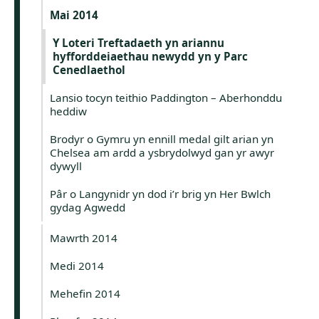
Mai 2014
Y Loteri Treftadaeth yn ariannu
hyfforddeiaethau newydd yn y Parc
Cenedlaethol
Lansio tocyn teithio Paddington – Aberhonddu
heddiw
Brodyr o Gymru yn ennill medal gilt arian yn
Chelsea am ardd a ysbrydolwyd gan yr awyr
dywyll
Pâr o Langynidr yn dod i’r brig yn Her Bwlch
gydag Agwedd
Mawrth 2014
Medi 2014
Mehefin 2014