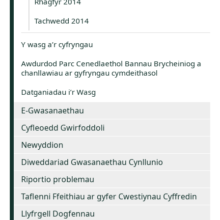
Rhagfyr 2014
Tachwedd 2014
Y wasg a’r cyfryngau
Awdurdod Parc Cenedlaethol Bannau Brycheiniog a
chanllawiau ar gyfryngau cymdeithasol
Datganiadau i’r Wasg
E-Gwasanaethau
Cyfleoedd Gwirfoddoli
Newyddion
Diweddariad Gwasanaethau Cynllunio
Riportio problemau
Taflenni Ffeithiau ar gyfer Cwestiynau Cyffredin
Llyfrgell Dogfennau