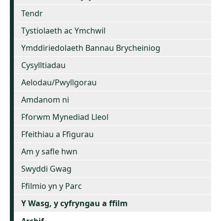
Tendr
Tystiolaeth ac Ymchwil
Ymddiriedolaeth Bannau Brycheiniog
Cysylltiadau
Aelodau/Pwyllgorau
Amdanom ni
Fforwm Mynediad Lleol
Ffeithiau a Ffigurau
Am y safle hwn
Swyddi Gwag
Ffilmio yn y Parc
Y Wasg, y cyfryngau a ffilm