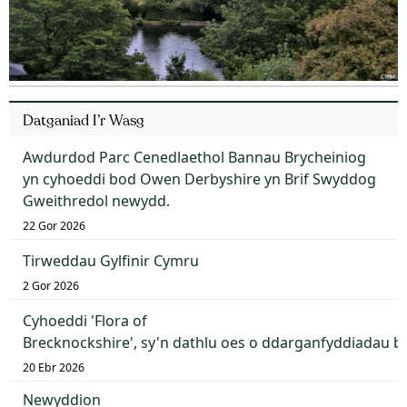
Datganiad I’r Wasg
Awdurdod Parc Cenedlaethol Bannau Brycheiniog
yn cyhoeddi bod Owen Derbyshire yn Brif Swyddog
Gweithredol newydd.
22 Gor 2026
Tirweddau Gylfinir Cymru
2 Gor 2026
Cyhoeddi 'Flora of
Brecknockshire', sy'n dathlu oes o ddarganfyddiadau 
20 Ebr 2026
Newyddion