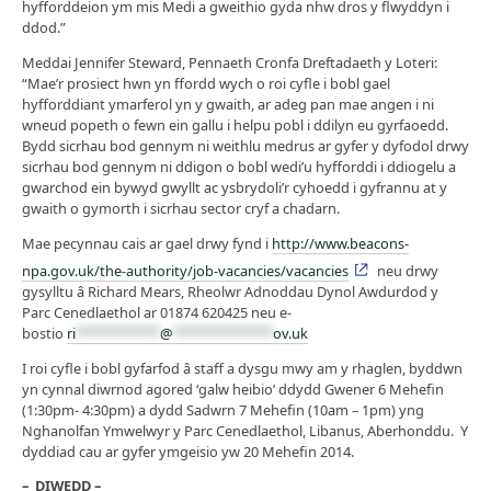
hyfforddeion ym mis Medi a gweithio gyda nhw dros y flwyddyn i
ddod.”
Meddai Jennifer Steward, Pennaeth Cronfa Dreftadaeth y Loteri:
“Mae’r prosiect hwn yn ffordd wych o roi cyfle i bobl gael
hyfforddiant ymarferol yn y gwaith, ar adeg pan mae angen i ni
wneud popeth o fewn ein gallu i helpu pobl i ddilyn eu gyrfaoedd.
Bydd sicrhau bod gennym ni weithlu medrus ar gyfer y dyfodol drwy
sicrhau bod gennym ni ddigon o bobl wedi’u hyfforddi i ddiogelu a
gwarchod ein bywyd gwyllt ac ysbrydoli’r cyhoedd i gyfrannu at y
gwaith o gymorth i sicrhau sector cryf a chadarn.
Mae pecynnau cais ar gael drwy fynd i
http://www.beacons-
npa.gov.uk/the-authority/job-vacancies/vacancies
neu drwy
gysylltu â Richard Mears, Rheolwr Adnoddau Dynol Awdurdod y
Parc Cenedlaethol ar 01874 620425 neu e-
bostio
ri
***********
@
*************
ov.uk
I roi cyfle i bobl gyfarfod â staff a dysgu mwy am y rhaglen, byddwn
yn cynnal diwrnod agored ‘galw heibio’ ddydd Gwener 6 Mehefin
(1:30pm- 4:30pm) a dydd Sadwrn 7 Mehefin (10am – 1pm) yng
Nghanolfan Ymwelwyr y Parc Cenedlaethol, Libanus, Aberhonddu. Y
dyddiad cau ar gyfer ymgeisio yw 20 Mehefin 2014.
– DIWEDD –