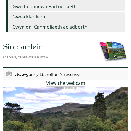
Gweithio mewn Partneriaeth
Gwe-ddarlledu
Cwynion, Canmoliaeth ac adborth
Siop ar-lein
Mapiau, canllawiau a mwy
Gwe-gam y Ganolfan Ymwelwyr
View the webcam