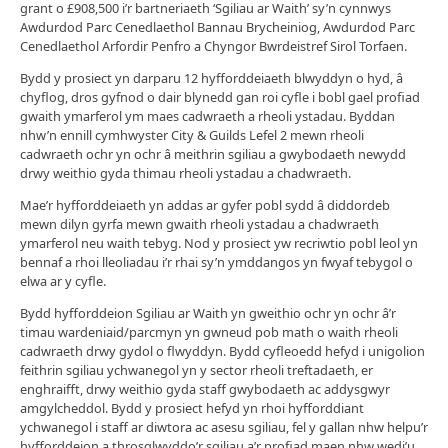
grant o £908,500 i’r bartneriaeth ‘Sgiliau ar Waith’ sy’n cynnwys
Awdurdod Parc Cenedlaethol Bannau Brycheiniog, Awdurdod Parc
Cenedlaethol Arfordir Penfro a Chyngor Bwrdeistref Sirol Torfaen.
Bydd y prosiect yn darparu 12 hyfforddeiaeth blwyddyn o hyd, â
chyflog, dros gyfnod o dair blynedd gan roi cyfle i bobl gael profiad
gwaith ymarferol ym maes cadwraeth a rheoli ystadau. Byddan
nhw’n ennill cymhwyster City & Guilds Lefel 2 mewn rheoli
cadwraeth ochr yn ochr â meithrin sgiliau a gwybodaeth newydd
drwy weithio gyda thimau rheoli ystadau a chadwraeth.
Mae’r hyfforddeiaeth yn addas ar gyfer pobl sydd â diddordeb
mewn dilyn gyrfa mewn gwaith rheoli ystadau a chadwraeth
ymarferol neu waith tebyg. Nod y prosiect yw recriwtio pobl leol yn
bennaf a rhoi lleoliadau i’r rhai sy’n ymddangos yn fwyaf tebygol o
elwa ar y cyfle.
Bydd hyfforddeion Sgiliau ar Waith yn gweithio ochr yn ochr â’r
timau wardeniaid/parcmyn yn gwneud pob math o waith rheoli
cadwraeth drwy gydol o flwyddyn. Bydd cyfleoedd hefyd i unigolion
feithrin sgiliau ychwanegol yn y sector rheoli treftadaeth, er
enghraifft, drwy weithio gyda staff gwybodaeth ac addysgwyr
amgylcheddol. Bydd y prosiect hefyd yn rhoi hyfforddiant
ychwanegol i staff ar diwtora ac asesu sgiliau, fel y gallan nhw helpu’r
hyfforddeion a throsglwyddo’r sgiliau a’r profiad maen nhw wedi’u