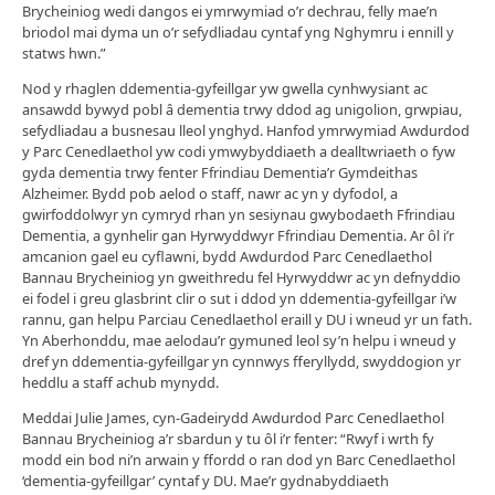
Brycheiniog wedi dangos ei ymrwymiad o’r dechrau, felly mae’n
briodol mai dyma un o’r sefydliadau cyntaf yng Nghymru i ennill y
statws hwn.”
Nod y rhaglen ddementia-gyfeillgar yw gwella cynhwysiant ac
ansawdd bywyd pobl â dementia trwy ddod ag unigolion, grwpiau,
sefydliadau a busnesau lleol ynghyd. Hanfod ymrwymiad Awdurdod
y Parc Cenedlaethol yw codi ymwybyddiaeth a dealltwriaeth o fyw
gyda dementia trwy fenter Ffrindiau Dementia’r Gymdeithas
Alzheimer. Bydd pob aelod o staff, nawr ac yn y dyfodol, a
gwirfoddolwyr yn cymryd rhan yn sesiynau gwybodaeth Ffrindiau
Dementia, a gynhelir gan Hyrwyddwyr Ffrindiau Dementia. Ar ôl i’r
amcanion gael eu cyflawni, bydd Awdurdod Parc Cenedlaethol
Bannau Brycheiniog yn gweithredu fel Hyrwyddwr ac yn defnyddio
ei fodel i greu glasbrint clir o sut i ddod yn ddementia-gyfeillgar i’w
rannu, gan helpu Parciau Cenedlaethol eraill y DU i wneud yr un fath.
Yn Aberhonddu, mae aelodau’r gymuned leol sy’n helpu i wneud y
dref yn ddementia-gyfeillgar yn cynnwys fferyllydd, swyddogion yr
heddlu a staff achub mynydd.
Meddai Julie James, cyn-Gadeirydd Awdurdod Parc Cenedlaethol
Bannau Brycheiniog a’r sbardun y tu ôl i’r fenter: “Rwyf i wrth fy
modd ein bod ni’n arwain y ffordd o ran dod yn Barc Cenedlaethol
‘dementia-gyfeillgar’ cyntaf y DU. Mae’r gydnabyddiaeth