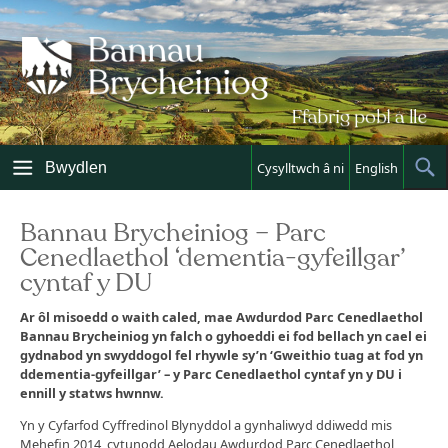
Skip
to
content
Bwydlen
Cysylltwch â ni
English
Sh
Sea
Bannau Brycheiniog – Parc
Cenedlaethol ‘dementia-gyfeillgar’
cyntaf y DU
Ar ôl misoedd o waith caled, mae Awdurdod Parc Cenedlaethol
Bannau Brycheiniog yn falch o gyhoeddi ei fod bellach yn cael ei
gydnabod yn swyddogol fel rhywle sy’n ‘Gweithio tuag at fod yn
ddementia-gyfeillgar’ – y Parc Cenedlaethol cyntaf yn y DU i
ennill y statws hwnnw.
Yn y Cyfarfod Cyffredinol Blynyddol a gynhaliwyd ddiwedd mis
Mehefin 2014, cytunodd Aelodau Awdurdod Parc Cenedlaethol