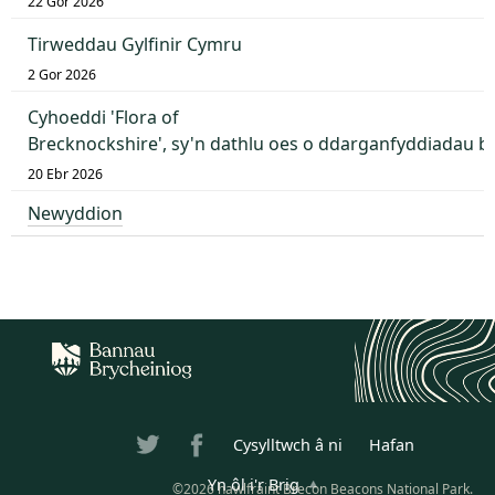
22 Gor 2026
Tirweddau Gylfinir Cymru
2 Gor 2026
Cyhoeddi 'Flora of
Brecknockshire', sy'n dathlu oes o ddarganfyddiadau 
20 Ebr 2026
Newyddion
Cysylltwch â ni
Hafan
Yn ôl i'r Brig
©2026 hawlfraint Brecon Beacons National Park.