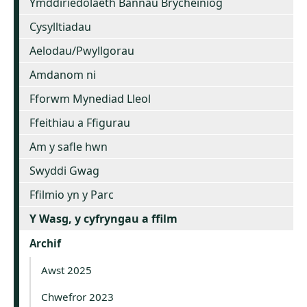
Ymddiriedolaeth Bannau Brycheiniog
Cysylltiadau
Aelodau/Pwyllgorau
Amdanom ni
Fforwm Mynediad Lleol
Ffeithiau a Ffigurau
Am y safle hwn
Swyddi Gwag
Ffilmio yn y Parc
Y Wasg, y cyfryngau a ffilm
Archif
Awst 2025
Chwefror 2023