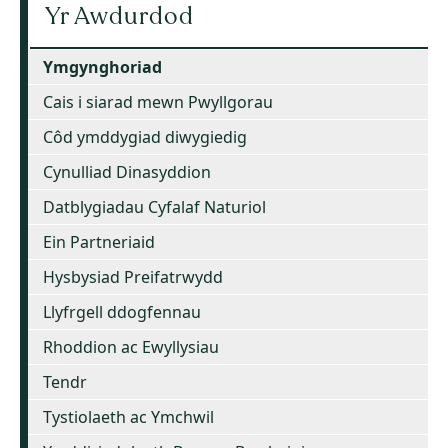
Yr Awdurdod
Ymgynghoriad
Cais i siarad mewn Pwyllgorau
Côd ymddygiad diwygiedig
Cynulliad Dinasyddion
Datblygiadau Cyfalaf Naturiol
Ein Partneriaid
Hysbysiad Preifatrwydd
Llyfrgell ddogfennau
Rhoddion ac Ewyllysiau
Tendr
Tystiolaeth ac Ymchwil