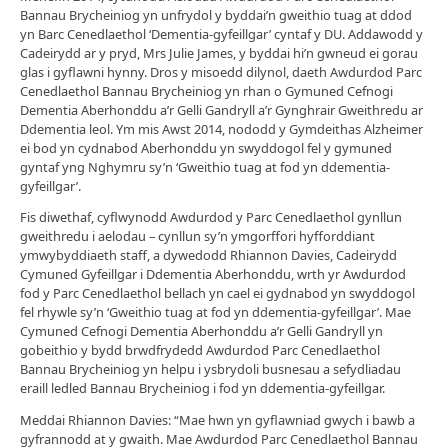
Bannau Brycheiniog yn unfrydol y byddai’n gweithio tuag at ddod
yn Barc Cenedlaethol ‘Dementia-gyfeillgar’ cyntaf y DU. Addawodd y
Cadeirydd ar y pryd, Mrs Julie James, y byddai hi’n gwneud ei gorau
glas i gyflawni hynny. Dros y misoedd dilynol, daeth Awdurdod Parc
Cenedlaethol Bannau Brycheiniog yn rhan o Gymuned Cefnogi
Dementia Aberhonddu a’r Gelli Gandryll a’r Gynghrair Gweithredu ar
Ddementia leol. Ym mis Awst 2014, nododd y Gymdeithas Alzheimer
ei bod yn cydnabod Aberhonddu yn swyddogol fel y gymuned
gyntaf yng Nghymru sy’n ‘Gweithio tuag at fod yn ddementia-
gyfeillgar’.
Fis diwethaf, cyflwynodd Awdurdod y Parc Cenedlaethol gynllun
gweithredu i aelodau – cynllun sy’n ymgorffori hyfforddiant
ymwybyddiaeth staff, a dywedodd Rhiannon Davies, Cadeirydd
Cymuned Gyfeillgar i Ddementia Aberhonddu, wrth yr Awdurdod
fod y Parc Cenedlaethol bellach yn cael ei gydnabod yn swyddogol
fel rhywle sy’n ‘Gweithio tuag at fod yn ddementia-gyfeillgar’. Mae
Cymuned Cefnogi Dementia Aberhonddu a’r Gelli Gandryll yn
gobeithio y bydd brwdfrydedd Awdurdod Parc Cenedlaethol
Bannau Brycheiniog yn helpu i ysbrydoli busnesau a sefydliadau
eraill ledled Bannau Brycheiniog i fod yn ddementia-gyfeillgar.
Meddai Rhiannon Davies: “Mae hwn yn gyflawniad gwych i bawb a
gyfrannodd at y gwaith. Mae Awdurdod Parc Cenedlaethol Bannau