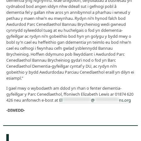
dementia yng Nghymru. Mae unigolion, sefydliadau a busnesau yn
cydnabod bod angen iddyn nhw ddeall sut i gefnogi pobl â
dementia fel y gallan nhw aros yn annibynnol a pharhau i wneud y
pethau y maen nhw’n eu mwynhau. Rydyn ni’n hynod falch bod
Awdurdod Parc Cenedlaethol Bannau Brycheiniog wedi gwneud
cynnydd sylweddol tuag at eu huchelgais o fod yn ddementia-
gyfeillgar ac rydyn ni’n gobeithio bod hyn yn golygu y bydd mwy o
bobl sy’n cael eu heffeithio gan ddementia yn teimlo eu bod nhw’n
cael eu cefnogi i fwynhau cefn gwlad ysblennydd Bannau
Brycheiniog. Hoffwn ddymuno pob llwyddiant i Awdurdod Parc
Cenedlaethol Bannau Brycheiniog gyda’i nod o fod yn Barc
Cenedlaethol Dementia-gyfeillgar cyntaf y DU, ac rydyn ni’n
gobeithio y bydd Awdurdodau Parciau Cenedlaethol eraill yn dilyn ei
esiampl.”
I gael mwy o wybodaeth am ddod yn rhan o fenter dementia-
gyfeillgar y Parc Cenedlaethol, ffoniwch Elizabeth Lewis ar 01874 620
426 neu anfonwch e-bost at
El
*************
@
***********
ns.org
-DIWEDD-