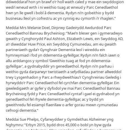
ddiweddaraf hon yn brawf o’r holl waith caled y mae ein swyddogion
wedi’i wneud wrth i ni weithio tuag at wneud y Parc Cenedlaethol
hwn yn lle gwell i bobl â dementia. Rydyn ni’n gobeithio y bydd
busnesau lleol yn cofrestru ac yn cynnig eu cymorth i’r rhaglen.”
Meddai Mrs Melanie Doel, Dirprwy Gadeirydd Awdurdod Parc
Cenedlaethol Bannau Brycheiniog: “Mae’n bleser gen i gymeradwyo
gwaith y Cynghorydd Paul Ashton, Elizabeth Lewis, ein Swyddog AD,
a’r diweddar Huw Price, ein Swyddog Cymunedau, am eu gwaith
partneriaeth gyda’r Gynghrair Dementia leol i wireddu ein
hymrwymiad i fod yn ddementia-gyfeillgar. Rydyn ni’n falch iawn o
allu arddangos y symbol ‘Gweithio tuag at fod yn ddementia-
gyfeillgar’, a gydnabyddir yn genedlaethol. Rydyn ni’n parhau i
weithio gyda darparwyr twristiaeth a sefydliadau partner allweddol
trwy Lysgenhadon y Parc a rhwydweithiau’r Cynghreiriau Gwledig i
hyrwyddo’r Parc Cenedlaethol fel cyrchfan dementia-gyfeillgar. Ein
gweledigaeth ar gyfer y dyfodol yw mai Parc Cenedlaethol Bannau
Brycheiniog fydd y Parc Cenedlaethol cyntaf i gael ei gydnabod yn
genedlaethol fel rhywle dementia-gyfeillgar, ac y bydd yn
gweithredu fel esiampl flaenllaw o arfer gorau mewn cymunedau
cefnogi dementia.”
Meddai Sue Phelps, Cyfarwyddwr y Gymdeithas Alzheimer yng
Nghymru: “Erbyn 2015, bydd dros 45,000 o bobl yn byw gyda