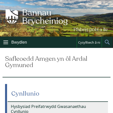
Skip
to
content
Bwydlen
Cysylltwch â ni
Sh
Sea
Safleoedd Amgen yn ôl Ardal
Gymuned
Cynllunio
Hysbysiad Preifatrwydd Gwasanaethau
Cynllunio