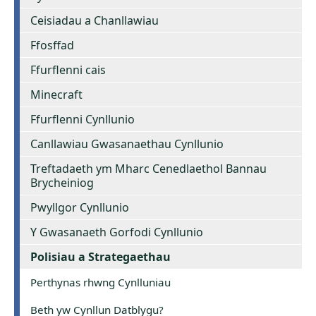
Ceisiadau a Chanllawiau
Ffosffad
Ffurflenni cais
Minecraft
Ffurflenni Cynllunio
Canllawiau Gwasanaethau Cynllunio
Treftadaeth ym Mharc Cenedlaethol Bannau
Brycheiniog
Pwyllgor Cynllunio
Y Gwasanaeth Gorfodi Cynllunio
Polisiau a Strategaethau
Perthynas rhwng Cynlluniau
Beth yw Cynllun Datblygu?