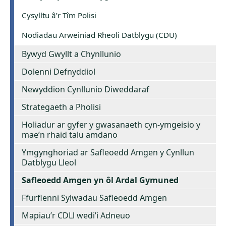
Cysylltu â’r Tîm Polisi
Nodiadau Arweiniad Rheoli Datblygu (CDU)
Bywyd Gwyllt a Chynllunio
Dolenni Defnyddiol
Newyddion Cynllunio Diweddaraf
Strategaeth a Pholisi
Holiadur ar gyfer y gwasanaeth cyn-ymgeisio y
mae’n rhaid talu amdano
Ymgynghoriad ar Safleoedd Amgen y Cynllun
Datblygu Lleol
Safleoedd Amgen yn ôl Ardal Gymuned
Ffurflenni Sylwadau Safleoedd Amgen
Mapiau’r CDLl wedi’i Adneuo