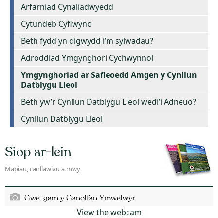
Arfarniad Cynaliadwyedd
Cytundeb Cyflwyno
Beth fydd yn digwydd i’m sylwadau?
Adroddiad Ymgynghori Cychwynnol
Ymgynghoriad ar Safleoedd Amgen y Cynllun
Datblygu Lleol
Beth yw’r Cynllun Datblygu Lleol wedi’i Adneuo?
Cynllun Datblygu Lleol
Siop ar-lein
Mapiau, canllawiau a mwy
Gwe-gam y Ganolfan Ymwelwyr
View the webcam