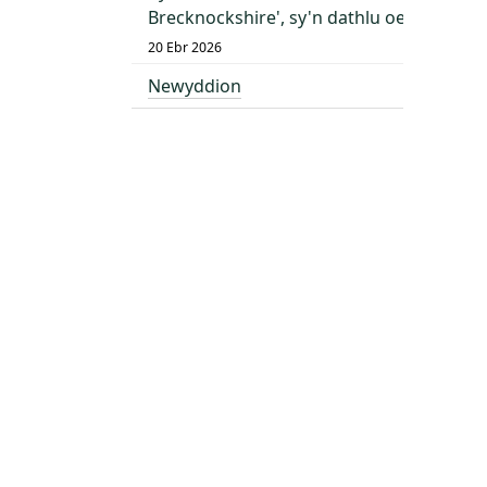
Brecknockshire', sy'n dathlu oes o dda
20 Ebr 2026
Newyddion