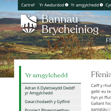
Cartref
Yr Awdurdod
Yr amgylchedd
Cy
Show
Show
submenu
subm
for
for
Yr
Yr
Awdurdod
amgy
Ffeni
Yr amgylchedd
Caiff y rh
Adran 6 Dyletswydd Deddf
gellir eu t
yr Amgylchedd
hyn yn ffu
Gwarchodaeth y Gylfinir
Gallant fo
ganiatáu i
Prosiect Rhywogaethau