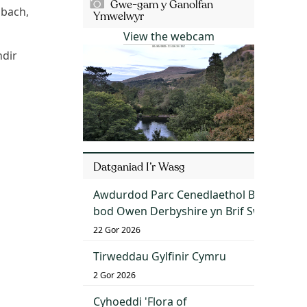
Gwe-gam y Ganolfan
 bach,
Ymwelwyr
View the webcam
hdir
Datganiad I’r Wasg
Awdurdod Parc Cenedlaethol Bannau Bry
bod Owen Derbyshire yn Brif Swyddog G
22 Gor 2026
Tirweddau Gylfinir Cymru
2 Gor 2026
Cyhoeddi 'Flora of