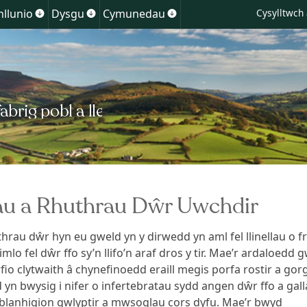
Skip
nllunio
Dysgu
Cymunedau
Cysylltwch 
Show
Show
Show
to
enu
submenu
submenu
submenu
for
for
for
content
Cynllunio
Dysgu
Cymunedau
lchedd
au a Rhuthrau Dŵr Uwchdir
uthrau dŵr hyn eu gweld yn y dirwedd yn aml fel llinellau o f
eimlo fel dŵr ffo sy’n llifo’n araf dros y tir. Mae’r ardaloedd
rfio clytwaith â chynefinoedd eraill megis porfa rostir a go
d yn bwysig i nifer o infertebratau sydd angen dŵr ffo a gall
 blanhigion gwlyptir a mwsoglau cors dyfu. Mae’r bwyd