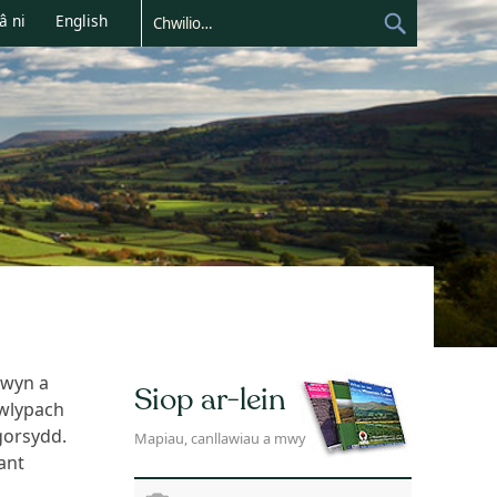
â ni
English
rwyn a
Siop ar-lein
 gwlypach
rgorsydd.
Mapiau, canllawiau a mwy
ant