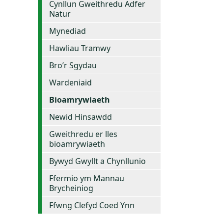
Cynllun Gweithredu Adfer
Natur
Mynediad
Hawliau Tramwy
Bro’r Sgydau
Wardeniaid
Bioamrywiaeth
Newid Hinsawdd
Gweithredu er lles
bioamrywiaeth
Bywyd Gwyllt a Chynllunio
Ffermio ym Mannau
Brycheiniog
Ffwng Clefyd Coed Ynn