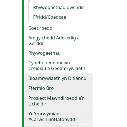
Rhywogaethau uwchdir
Ffridd/Coedcae
Coetiroedd
Amgylchedd Adeiledig a
Gerddi
Rhywogaethau
Cynefinoedd mewn
Creigiau a Geoamrywiaeth
Bioamrywiaeth yn Diflannu
Ffermio Bro
Prosiect Mawndiroedd a’r
Ucheldir
Yr Ymrwymiad
#CarwchEinHafonydd