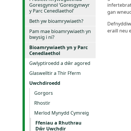
Goresgynnol ‘Goresgynwyr
infertebra
y Parc Cenedlaethol’
gan wneud 
Beth yw bioamrywiaeth?
Defnyddiwc
eraill neu 
Pam mae bioamrywiaeth yn
bwysig i ni?
Bioamrywiaeth yn y Parc
Cenedlaethol
Gwlyptiroedd a dŵr agored
Glaswelltir a Thir Fferm
Uwchdiroedd
Gorgors
Rhostir
Merlod Mynydd Cymreig
Ffeniau a Rhuthrau
Dŵr Uwchdir