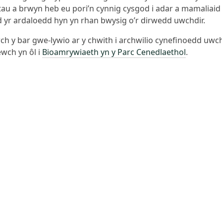
tau a brwyn heb eu pori’n cynnig cysgod i adar a mamaliaid
yr ardaloedd hyn yn rhan bwysig o’r dirwedd uwchdir.
h y bar gwe-lywio ar y chwith i archwilio cynefinoedd uwc
ewch yn ôl i
Bioamrywiaeth yn y Parc Cenedlaethol
.