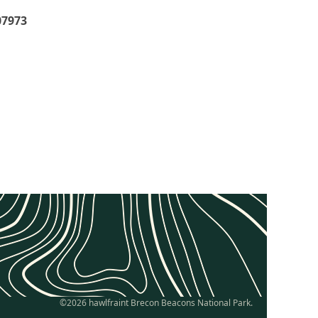
07973
©2026 hawlfraint Brecon Beacons National Park.