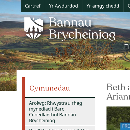
Cartref
Yr Awdurdod
Yr amgylchedd
C
Beth 
Cymunedau
Arian
Arolwg: Rhwystrau rhag
mynediad i Barc
Cenedlaethol Bannau
Brycheiniog