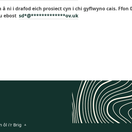
 â ni i drafod eich prosiect cyn i chi gyflwyno cais. Ffon 
eu ebost
sd
*
@
*************
ov.uk
n ôl i'r Brig