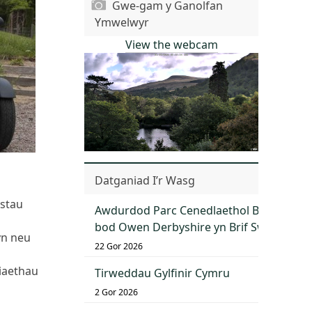
Gwe-gam y Ganolfan
Ymwelwyr
View the webcam
Datganiad I’r Wasg
ostau
Awdurdod Parc Cenedlaethol Bannau Bry
bod Owen Derbyshire yn Brif Swyddog G
yn neu
22 Gor 2026
riaethau
Tirweddau Gylfinir Cymru
2 Gor 2026