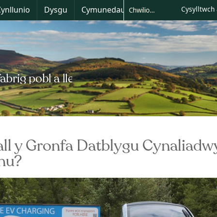
Skip
ynllunio
Dysgu
Cymunedau
Cysylltwch 
to
content
all y Gronfa Datblygu Cynaliadwy
nu?