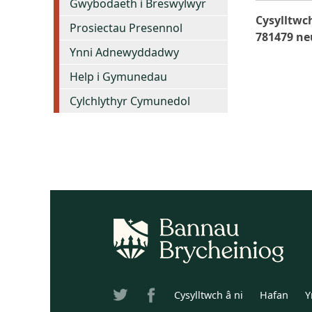
Gwybodaeth i Breswylwyr
Cysylltwch
Prosiectau Presennol
781479 n
Ynni Adnewyddadwy
Help i Gymunedau
Cylchlythyr Cymunedol
Cysylltwch â ni
Hafan
Y