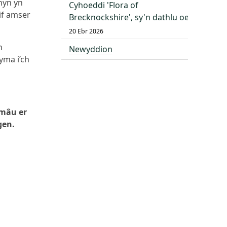
hyn yn
Cyhoeddi 'Flora of
if amser
Brecknockshire', sy'n dathlu oes o dda
20 Ebr 2026
h
Newyddion
yma i’ch
emâu er
gen.