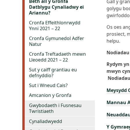
Beth all y Gronfa
Gall y gra
Datblygu Cynaliadwy ei
golygu bod
Ariannu?
gwirfoddol
Cronfa Effeithlonrwydd
Os oes ang
Ynni 2021 – 22
prosiect, 
Cronfa Gymunedol Adfer
helpu.
Natur
Nodiadau
Cronfa Treftadaeth mewn
Lleoedd 2021 – 22
Rydym yn 
Sut y caiff grantiau eu
mwyn cyng
defnyddio?
Nodiadau 
Sut i Wneud Cais?
Meysydd 
Amcanion y Gronfa
Mannau A
Gwybodaeth i Fusnesau
Twristiaeth
Neuaddau
Cynaliadwyedd
Y Gymraeg