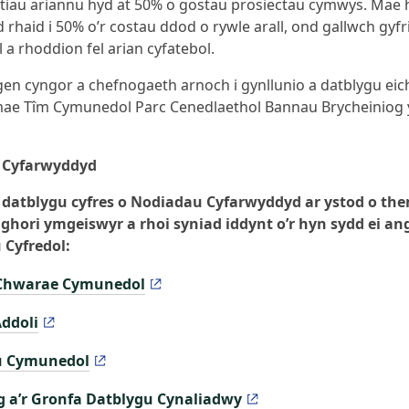
ntiau ariannu hyd at 50% o gostau prosiectau cymwys. Mae 
 rhaid i 50% o’r costau ddod o rywle arall, ond gallwch gyfr
 a rhoddion fel arian cyfatebol.
en cyngor a chefnogaeth arnoch i gynllunio a datblygu eic
mae Tîm Cymunedol Parc Cenedlaethol Bannau Brycheiniog 
 Cyfarwyddyd
datblygu cyfres o Nodiadau Cyfarwyddyd ar ystod o th
hori ymgeiswyr a rhoi syniad iddynt o’r hyn sydd ei an
Cyfredol:
Chwarae Cymunedol
ddoli
 Cymunedol
 a’r Gronfa Datblygu Cynaliadwy