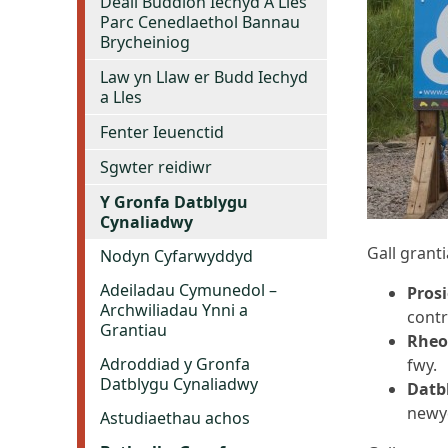
Deall Buddion Iechyd A Lles
Parc Cenedlaethol Bannau
Brycheiniog
Law yn Llaw er Budd Iechyd
a Lles
Fenter Ieuenctid
Sgwter reidiwr
Y Gronfa Datblygu
Cynaliadwy
Gall grant
Nodyn Cyfarwyddyd
Adeiladau Cymunedol –
Pros
Archwiliadau Ynni a
contr
Grantiau
Rheo
Adroddiad y Gronfa
fwy.
Datblygu Cynaliadwy
Datb
newyd
Astudiaethau achos