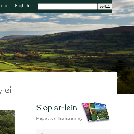
â ni
English
 ei
Siop ar-lein
Mapiau, canllawiau a mwy