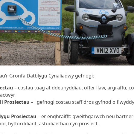
iau’r Gronfa Datblygu Cynaliadwy gefnogi:
iectau
– costau tuag at ddeunyddiau, offer llaw, argraffu, c
actwyr.
li Prosiectau
– i gefnogi costau staff dros gyfnod o flwydd
lygu Prosiectau
– er enghraifft: gweithgarwch neu bartne
d, hyfforddiant, astudiaethau cyn prosiect.