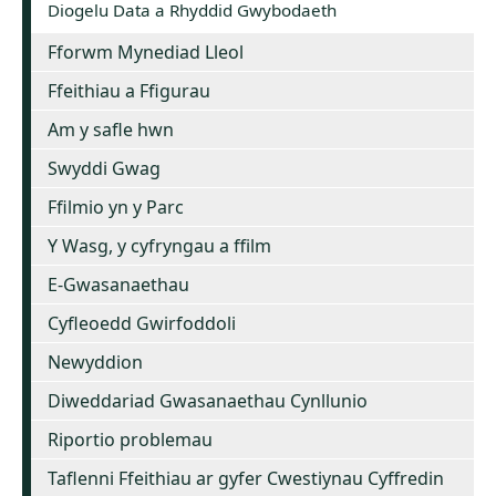
Diogelu Data a Rhyddid Gwybodaeth
Fforwm Mynediad Lleol
Ffeithiau a Ffigurau
Am y safle hwn
Swyddi Gwag
Ffilmio yn y Parc
Y Wasg, y cyfryngau a ffilm
E-Gwasanaethau
Cyfleoedd Gwirfoddoli
Newyddion
Diweddariad Gwasanaethau Cynllunio
Riportio problemau
Taflenni Ffeithiau ar gyfer Cwestiynau Cyffredin