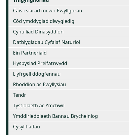
Cais i siarad mewn Pwyllgorau
Côd ymddygiad diwygiedig
Cynulliad Dinasyddion
Datblygiadau Cyfalaf Naturiol
Ein Partneriaid
Hysbysiad Preifatrwydd
Llyfrgell ddogfennau
Rhoddion ac Ewyllysiau
Tendr
Tystiolaeth ac Ymchwil
Ymddiriedolaeth Bannau Brycheiniog
Cysylltiadau