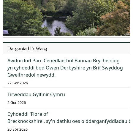
Datganiad I’r Wasg
Awdurdod Parc Cenedlaethol Bannau Brycheiniog
yn cyhoeddi bod Owen Derbyshire yn Brif Swyddog
Gweithredol newydd.
22 Gor 2026
Tirweddau Gylfinir Cymru
2 Gor 2026
Cyhoeddi 'Flora of
Brecknockshire', sy'n dathlu oes o ddarganfyddiadau 
20 Ebr 2026