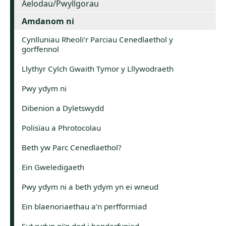
Aelodau/Pwyllgorau
Amdanom ni
Cynlluniau Rheoli’r Parciau Cenedlaethol y
gorffennol
Llythyr Cylch Gwaith Tymor y Lllywodraeth
Pwy ydym ni
Dibenion a Dyletswydd
Polisïau a Phrotocolau
Beth yw Parc Cenedlaethol?
Ein Gweledigaeth
Pwy ydym ni a beth ydym yn ei wneud
Ein blaenoriaethau a’n perfformiad
Sut rydyn ni’n dod i benderfyniad