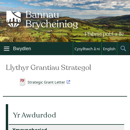
Skip
to
content
Bwydlen
Cysylltwch â ni
English
Sh
Sea
Llythyr Grantiau Strategol
Strategic Grant Letter
Yr Awdurdod
Ymgynghoriad