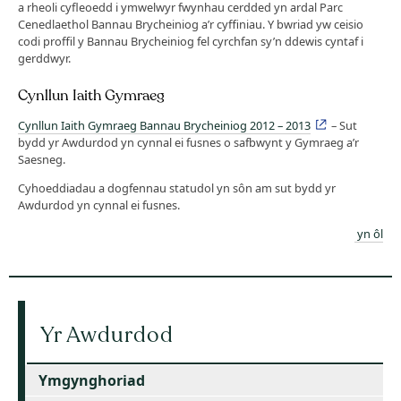
a rheoli cyfleoedd i ymwelwyr fwynhau cerdded yn ardal Parc
Cenedlaethol Bannau Brycheiniog a’r cyffiniau. Y bwriad yw ceisio
codi proffil y Bannau Brycheiniog fel cyrchfan sy’n ddewis cyntaf i
gerddwyr.
Cynllun Iaith Gymraeg
Cynllun Iaith Gymraeg Bannau Brycheiniog 2012 – 2013
– Sut
bydd yr Awdurdod yn cynnal ei fusnes o safbwynt y Gymraeg a’r
Saesneg.
Cyhoeddiadau a dogfennau statudol yn sôn am sut bydd yr
Awdurdod yn cynnal ei fusnes.
yn ôl
Yr Awdurdod
Ymgynghoriad