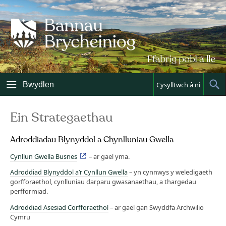
Skip
to
content
Bwydlen
Cysylltwch â ni
Sh
Sea
Ein Strategaethau
Adroddiadau Blynyddol a Chynlluniau Gwella
Cynllun Gwella Busnes
– ar gael yma.
Adroddiad Blynyddol a’r Cynllun Gwella
– yn cynnwys y weledigaeth
gorfforaethol, cynlluniau darparu gwasanaethau, a thargedau
perfformiad.
Adroddiad Asesiad Corfforaethol
– ar gael gan Swyddfa Archwilio
Cymru