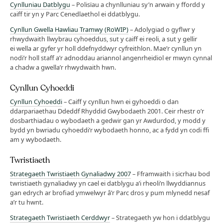
Cynlluniau Datblygu
– Polisïau a chynlluniau sy’n arwain y ffordd y
caiff tir yn y Parc Cenedlaethol ei ddatblygu.
Cynllun Gwella Hawliau Tramwy (RoWIP)
– Adolygiad o gyflwr y
rhwydwaith llwybrau cyhoeddus, sut y caiff ei reoli, a sut y gellir
ei wella ar gyfer yr holl ddefnyddwyr cyfreithlon. Mae’r cynllun yn
nodi’r holl staff a’r adnoddau ariannol angenrheidiol er mwyn cynnal
a chadw a gwella’r rhwydwaith hwn.
Cynllun Cyhoeddi
Cynllun Cyhoeddi
– Caiff y cynllun hwn ei gyhoeddi o dan
ddarpariaethau Ddeddf Rhyddid Gwybodaeth 2001. Ceir rhestr o’r
dosbarthiadau o wybodaeth a gedwir gan yr Awdurdod, y modd y
bydd yn bwriadu cyhoeddi’r wybodaeth honno, ac a fydd yn codi ffi
am y wybodaeth.
Twristiaeth
Strategaeth Twristiaeth Gynaliadwy 2007
– Fframwaith i sicrhau bod
twristiaeth gynaliadwy yn cael ei datblygu a’i rheoli’n llwyddiannus
gan edrych ar brofiad ymwelwyr â’r Parc dros y pum mlynedd nesaf
a’r tu hwnt.
Strategaeth Twristiaeth Cerddwyr
– Strategaeth yw hon i ddatblygu