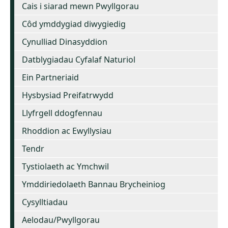
Cais i siarad mewn Pwyllgorau
Côd ymddygiad diwygiedig
Cynulliad Dinasyddion
Datblygiadau Cyfalaf Naturiol
Ein Partneriaid
Hysbysiad Preifatrwydd
Llyfrgell ddogfennau
Rhoddion ac Ewyllysiau
Tendr
Tystiolaeth ac Ymchwil
Ymddiriedolaeth Bannau Brycheiniog
Cysylltiadau
Aelodau/Pwyllgorau