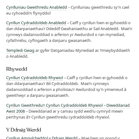
Cynlluniau Gweithredu Anabledd
– Cynlluniau gweithredu sy’n cael
eu cyhoeddi’n flynyddol
Cynllun Cydraddoldeb Anabledd
– Caiff y cynllun hwn ei gyhoeddi o
dan ddarpariaethau’r Ddeddf Gwahaniaethu ar Sail Anabledd. Mae’n
cynnwys dadansoddiad o arferion yr Awdurdod o ran mynediad,
cyfathrebu, cyflogaeth a darparu gwasanaeth.
Templedi Gwag
ar gyfer Datganiadau Mynediad ac Ymwybyddiaeth
o Anabledd.
Rhywedd
Cynllun Cydraddoldeb Rhywiol
– Caiff y cynllun hwn ei gyhoeddi o
dan ddarpariaethau’r Bil Cydraddoldeb. Mae’n cynnwys
dadansoddiad o arferion a pholisïau’r Awdurdod sy’n ymwneud â
gweithwyr a darparu gwasanaeth.
Cynllun Gweithredu’r Cynllun Cydraddoldeb Rhywiol – Diweddariad
Awst 2008
– Diweddariad ar y camau sydd wedi’u cymryd mewn
perthynas â’r Cynllun gweithredu cydraddoldeb rhywiol.
Y Ddraig Werdd
Cynllun Amgylcheddol y Ddraig Werdd
– Mae hwn yn gosod y