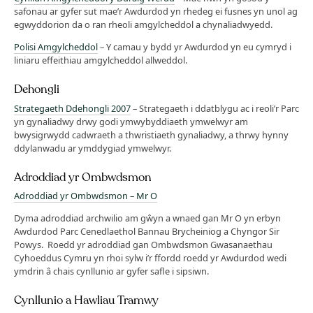
safonau ar gyfer sut mae’r Awdurdod yn rhedeg ei fusnes yn unol ag
egwyddorion da o ran rheoli amgylcheddol a chynaliadwyedd.
Polisi Amgylcheddol
– Y camau y bydd yr Awdurdod yn eu cymryd i
liniaru effeithiau amgylcheddol allweddol.
Dehongli
Strategaeth Ddehongli 2007
– Strategaeth i ddatblygu ac i reoli’r Parc
yn gynaliadwy drwy godi ymwybyddiaeth ymwelwyr am
bwysigrwydd cadwraeth a thwristiaeth gynaliadwy, a thrwy hynny
ddylanwadu ar ymddygiad ymwelwyr.
Adroddiad yr Ombwdsmon
Adroddiad yr Ombwdsmon – Mr O
Dyma adroddiad archwilio am gŵyn a wnaed gan Mr O yn erbyn
Awdurdod Parc Cenedlaethol Bannau Brycheiniog a Chyngor Sir
Powys. Roedd yr adroddiad gan Ombwdsmon Gwasanaethau
Cyhoeddus Cymru yn rhoi sylw i’r ffordd roedd yr Awdurdod wedi
ymdrin â chais cynllunio ar gyfer safle i sipsiwn.
Cynllunio a Hawliau Tramwy