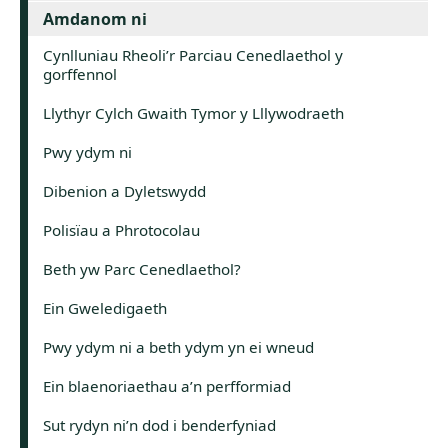
Amdanom ni
Cynlluniau Rheoli’r Parciau Cenedlaethol y
gorffennol
Llythyr Cylch Gwaith Tymor y Lllywodraeth
Pwy ydym ni
Dibenion a Dyletswydd
Polisïau a Phrotocolau
Beth yw Parc Cenedlaethol?
Ein Gweledigaeth
Pwy ydym ni a beth ydym yn ei wneud
Ein blaenoriaethau a’n perfformiad
Sut rydyn ni’n dod i benderfyniad