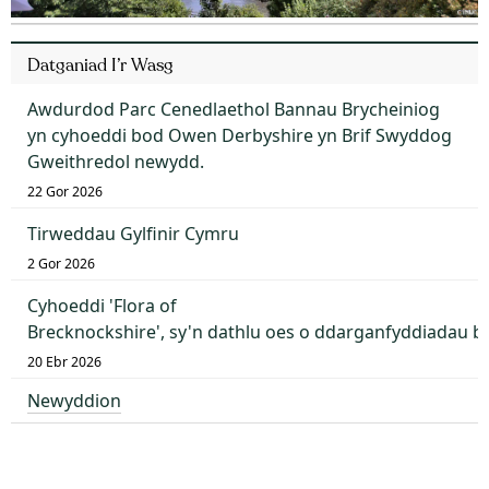
Datganiad I’r Wasg
Awdurdod Parc Cenedlaethol Bannau Brycheiniog
yn cyhoeddi bod Owen Derbyshire yn Brif Swyddog
Gweithredol newydd.
22 Gor 2026
Tirweddau Gylfinir Cymru
2 Gor 2026
Cyhoeddi 'Flora of
Brecknockshire', sy'n dathlu oes o ddarganfyddiadau 
20 Ebr 2026
Newyddion