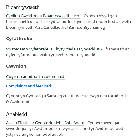
Bioamrywiaeth
Cynllun Gweithredu Bioamrywiaeth Lleol
– Cynhyrchwyd gan
bartneriaeth o bobl a sefydliadau lleol gyda’r nod o warchod a gwella
bioamrywiaeth Parc Cenedlaethol Bannau Brycheiniog.
Cyfathrebu
Strategaeth Gyfathrebu a Chysylltiadau Cyhoeddus
– Fframwaith ar
gyfer cyfathrebu gwaith yr Awdurdod i’r cyhoedd
Cwynion
Cwynion ac adborth cwsmeriaid
Complaints and feedback
Cyngor yn Gymraeg a Saesneg ar sut i wneud cwyn neu roi adborth
i’r Awdurdod
Anabledd
Asesu Effaith ar Gydraddoldeb i Bobl Anabl
– Cynhyrchwyd gan
swyddogion yr Awdurdod er mwyn asesu bod yr Awdurdod wedi
ystyried anghenion pobl anabl.