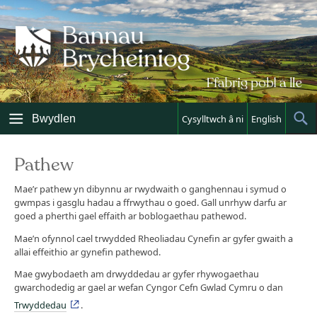
Skip
to
content
Bwydlen
Cysylltwch â ni
English
Sh
Sea
Pathew
Mae’r pathew yn dibynnu ar rwydwaith o ganghennau i symud o
gwmpas i gasglu hadau a ffrwythau o goed. Gall unrhyw darfu ar
goed a pherthi gael effaith ar boblogaethau pathewod.
Mae’n ofynnol cael trwydded Rheoliadau Cynefin ar gyfer gwaith a
allai effeithio ar gynefin pathewod.
Mae gwybodaeth am drwyddedau ar gyfer rhywogaethau
gwarchodedig ar gael ar wefan Cyngor Cefn Gwlad Cymru o dan
Trwyddedau
.