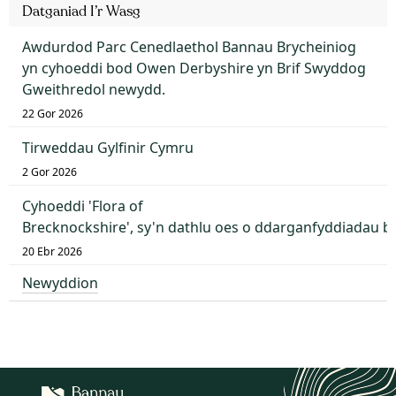
Datganiad I’r Wasg
Awdurdod Parc Cenedlaethol Bannau Brycheiniog
yn cyhoeddi bod Owen Derbyshire yn Brif Swyddog
Gweithredol newydd.
22 Gor 2026
Tirweddau Gylfinir Cymru
2 Gor 2026
Cyhoeddi 'Flora of
Brecknockshire', sy'n dathlu oes o ddarganfyddiadau 
20 Ebr 2026
Newyddion