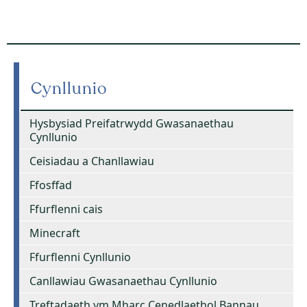
Cynllunio
Hysbysiad Preifatrwydd Gwasanaethau
Cynllunio
Ceisiadau a Chanllawiau
Ffosffad
Ffurflenni cais
Minecraft
Ffurflenni Cynllunio
Canllawiau Gwasanaethau Cynllunio
Treftadaeth ym Mharc Cenedlaethol Bannau