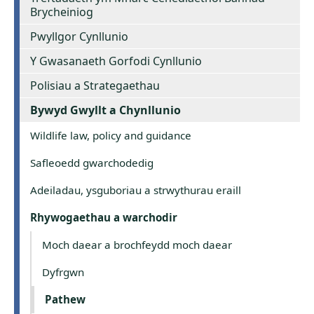
Brycheiniog
Pwyllgor Cynllunio
Y Gwasanaeth Gorfodi Cynllunio
Polisiau a Strategaethau
Bywyd Gwyllt a Chynllunio
Wildlife law, policy and guidance
Safleoedd gwarchodedig
Adeiladau, ysguboriau a strwythurau eraill
Rhywogaethau a warchodir
Moch daear a brochfeydd moch daear
Dyfrgwn
Pathew