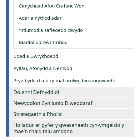
Cimychiaid Afon Crafanc Wen
Adar a nythod adar
Ystlumod a safleoedd clwydo
Madfallod Dŵr Cribog
Coed a Gwrychoedd
Pyllau, Afonydd a Nentydd
Pryd bydd rhaid cynnal arolwg bioamrywiaeth
Dolenni Defnyddiol
Newyddion Cynllunio Diweddaraf
Strategaeth a Pholisi
Holiadur ar gyfer y gwasanaeth cyn-ymgeisio y
mae’n rhaid talu amdano