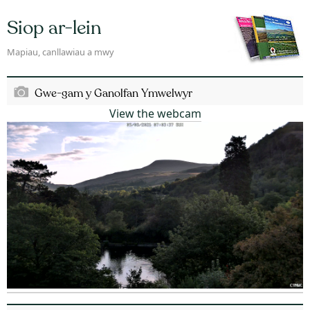
Siop ar-lein
Mapiau, canllawiau a mwy
Gwe-gam y Ganolfan Ymwelwyr
View the webcam