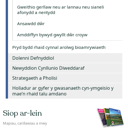
Gweithio gerllaw neu ar lannau neu sianeli
afonydd a nentydd
Ansawdd dŵr
Amddiffyn bywyd gwyllt dŵr croyw
Pryd bydd rhaid cynnal arolwg bioamrywiaeth
Dolenni Defnyddiol
Newyddion Cynllunio Diweddaraf
Strategaeth a Pholisi
Holiadur ar gyfer y gwasanaeth cyn-ymgeisio y
mae’n rhaid talu amdano
Siop ar-lein
Mapiau, canllawiau a mwy