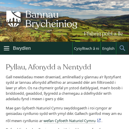
Skip
to
content
Bwydlen
Cysylltwch â ni
English
Sh
Sea
Pyllau, Afonydd a Nentydd
Gall newidiadau mewn draeniad, amlinelliad y glannau a’r llystyfiant
sydd ar lannau afonydd affeithio ar ansawdd dŵr am filltiroedd i
lawr yr afon. Os na chymerir gofal yn ystod datblygiad, mae’n bosib i
briddoedd, gwaddod, llygredd a chemegau a ddefnyddir wrth
adeiladu fynd i mewn i gwrs y dŵr.
Mae gan Gyfoeth Naturiol Cymru swyddogaeth i roi cyngor ar
geisiadau cynllunio sydd wrth ymyl dŵr. Gallwch ganfod mwy am eu
rôl mewn cynllunio ar
wefan Cyfoeth Naturiol Cymru
.