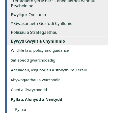
Treftadaeth ym Mharc Cenedlaethol Bannau
Brycheiniog
Pwyllgor Cynllunio
Y Gwasanaeth Gorfodi Cynllunio
Polisiau a Strategaethau
Bywyd Gwyllt a Chynllunio
Wildlife law, policy and guidance
Safleoedd gwarchodedig
Adeiladau, ysguboriau a strwythurau eraill
Rhywogaethau a warchodir
Coed a Gwrychoedd
Pyllau, Afonydd a Nentydd
Pyllau