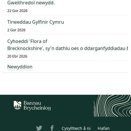
Gweithredol newydd.
22 Gor 2026
Tirweddau Gylfinir Cymru
2 Gor 2026
Cyhoeddi 'Flora of
Brecknockshire', sy'n dathlu oes o ddarganfyddiadau 
20 Ebr 2026
Newyddion
Cysylltwch â ni
Hafan