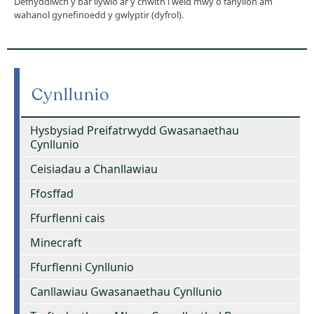
Defnyddiwch y bar llywio ar y chwith i weld mwy o fanylion am
wahanol gynefinoedd y gwlyptir (dyfrol).
Cynllunio
Hysbysiad Preifatrwydd Gwasanaethau
Cynllunio
Ceisiadau a Chanllawiau
Ffosffad
Ffurflenni cais
Minecraft
Ffurflenni Cynllunio
Canllawiau Gwasanaethau Cynllunio