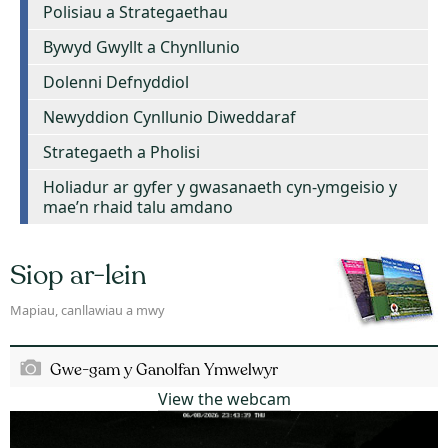
Polisiau a Strategaethau
Bywyd Gwyllt a Chynllunio
Dolenni Defnyddiol
Newyddion Cynllunio Diweddaraf
Strategaeth a Pholisi
Holiadur ar gyfer y gwasanaeth cyn-ymgeisio y
mae’n rhaid talu amdano
Siop ar-lein
Mapiau, canllawiau a mwy
Gwe-gam y Ganolfan Ymwelwyr
View the webcam