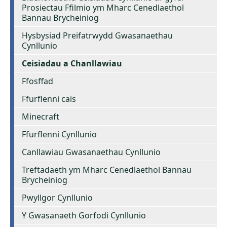
Prosiectau Ffilmio ym Mharc Cenedlaethol
Bannau Brycheiniog
Hysbysiad Preifatrwydd Gwasanaethau
Cynllunio
Ceisiadau a Chanllawiau
Ffosffad
Ffurflenni cais
Minecraft
Ffurflenni Cynllunio
Canllawiau Gwasanaethau Cynllunio
Treftadaeth ym Mharc Cenedlaethol Bannau
Brycheiniog
Pwyllgor Cynllunio
Y Gwasanaeth Gorfodi Cynllunio