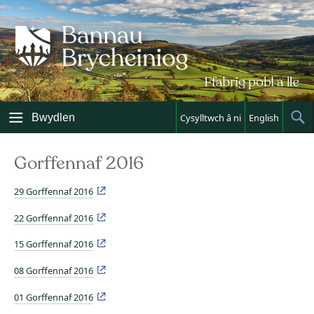
Skip
to
content
Bwydlen
Cysylltwch â ni
English
Sh
Sea
Gorffennaf 2016
29 Gorffennaf 2016
22 Gorffennaf 2016
15 Gorffennaf 2016
08 Gorffennaf 2016
01 Gorffennaf 2016