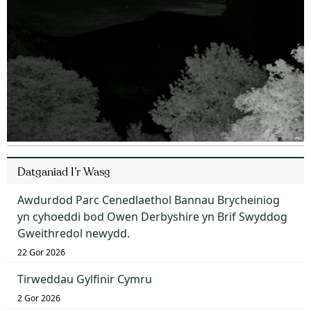
Datganiad I’r Wasg
Awdurdod Parc Cenedlaethol Bannau Brycheiniog
yn cyhoeddi bod Owen Derbyshire yn Brif Swyddog
Gweithredol newydd.
22 Gor 2026
Tirweddau Gylfinir Cymru
2 Gor 2026