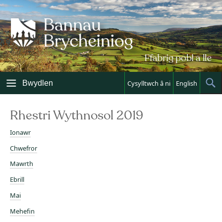
Skip
to
content
Bwydlen
Cysylltwch â ni
English
Sh
Sea
Rhestri Wythnosol 2019
Ionawr
Chwefror
Mawrth
Ebrill
Mai
Mehefin