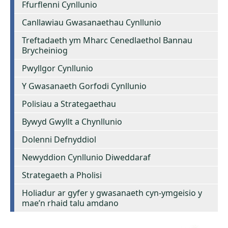
Ffurflenni Cynllunio
Canllawiau Gwasanaethau Cynllunio
Treftadaeth ym Mharc Cenedlaethol Bannau
Brycheiniog
Pwyllgor Cynllunio
Y Gwasanaeth Gorfodi Cynllunio
Polisiau a Strategaethau
Bywyd Gwyllt a Chynllunio
Dolenni Defnyddiol
Newyddion Cynllunio Diweddaraf
Strategaeth a Pholisi
Holiadur ar gyfer y gwasanaeth cyn-ymgeisio y
mae’n rhaid talu amdano