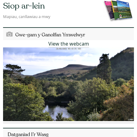
Siop ar-lein
Mapiau, canllawiau a mwy
Gwe-gam y Ganolfan Ymwelwyr
View the webcam
Datganiad I’r Wasg