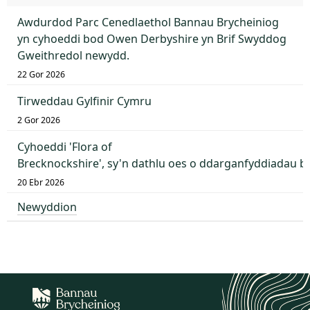
Awdurdod Parc Cenedlaethol Bannau Brycheiniog
yn cyhoeddi bod Owen Derbyshire yn Brif Swyddog
Gweithredol newydd.
22 Gor 2026
Tirweddau Gylfinir Cymru
2 Gor 2026
Cyhoeddi 'Flora of
Brecknockshire', sy'n dathlu oes o ddarganfyddiadau 
20 Ebr 2026
Newyddion