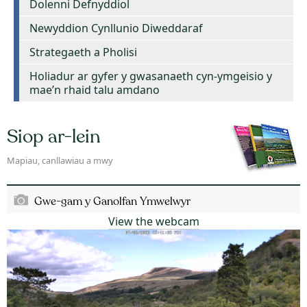
Dolenni Defnyddiol
Newyddion Cynllunio Diweddaraf
Strategaeth a Pholisi
Holiadur ar gyfer y gwasanaeth cyn-ymgeisio y
mae’n rhaid talu amdano
Siop ar-lein
Mapiau, canllawiau a mwy
Gwe-gam y Ganolfan Ymwelwyr
View the webcam