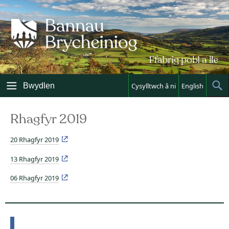
Skip
to
content
Bwydlen
Cysylltwch â ni
English
Sh
Sea
Rhagfyr 2019
20 Rhagfyr 2019
13 Rhagfyr 2019
06 Rhagfyr 2019