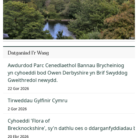
Datganiad I’r Wasg
Awdurdod Parc Cenedlaethol Bannau Brycheiniog
yn cyhoeddi bod Owen Derbyshire yn Brif Swyddog
Gweithredol newydd.
22 Gor 2026
Tirweddau Gylfinir Cymru
2 Gor 2026
Cyhoeddi 'Flora of
Brecknockshire', sy'n dathlu oes o ddarganfyddiadau 
20 Ebr 2026