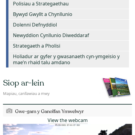
Polisiau a Strategaethau
Bywyd Gwyllt a Chynllunio
Dolenni Defnyddiol
Newyddion Cynllunio Diweddaraf
Strategaeth a Pholisi
Holiadur ar gyfer y gwasanaeth cyn-ymgeisio y
mae’n rhaid talu amdano
Siop ar-lein
Mapiau, canllawiau a mwy
Gwe-gam y Ganolfan Ymwelwyr
View the webcam