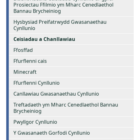
Prosiectau Ffilmio ym Mharc Cenedlaethol
Bannau Brycheiniog
Hysbysiad Preifatrwydd Gwasanaethau
Cynllunio
Ceisiadau a Chanllawiau
Ffosffad
Ffurflenni cais
Minecraft
Ffurflenni Cynllunio
Canllawiau Gwasanaethau Cynllunio
Treftadaeth ym Mharc Cenedlaethol Bannau
Brycheiniog
Pwyllgor Cynllunio
Y Gwasanaeth Gorfodi Cynllunio