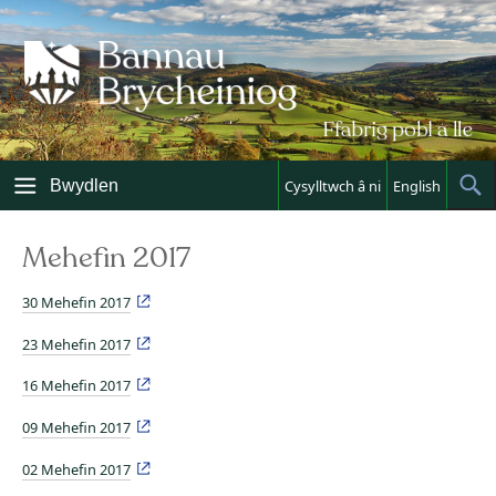
Skip
to
content
Bwydlen
Cysylltwch â ni
English
Sh
Sea
Mehefin 2017
30 Mehefin 2017
23 Mehefin 2017
16 Mehefin 2017
09 Mehefin 2017
02 Mehefin 2017