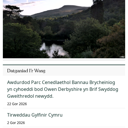
Datganiad I’r Wasg
Awdurdod Parc Cenedlaethol Bannau Brycheiniog
yn cyhoeddi bod Owen Derbyshire yn Brif Swyddog
Gweithredol newydd.
22 Gor 2026
Tirweddau Gylfinir Cymru
2 Gor 2026