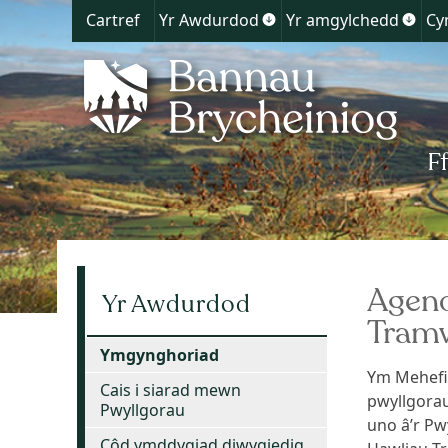
Cartref
Yr Awdurdod
Yr amgylchedd
Cy
Show
Show
submenu
subm
for
for
Yr
Yr
Awdurdod
amgy
Agend
Yr Awdurdod
Tram
Ymgynghoriad
Ym Mehefin
Cais i siarad mewn
pwyllgorau
Pwyllgorau
uno â’r Pw
Côd ymddygiad diwygiedig