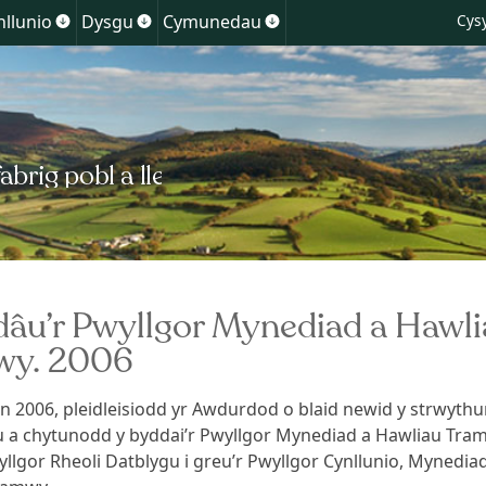
Skip
nllunio
Dysgu
Cymunedau
Cysy
Show
Show
Show
to
enu
submenu
submenu
submenu
for
for
for
content
Cynllunio
Dysgu
Cymunedau
lchedd
âu’r Pwyllgor Mynediad a Hawli
wy. 2006
 2006, pleidleisiodd yr Awdurdod o blaid newid y strwythu
 a chytunodd y byddai’r Pwyllgor Mynediad a Hawliau Tra
yllgor Rheoli Datblygu i greu’r Pwyllgor Cynllunio, Mynedia