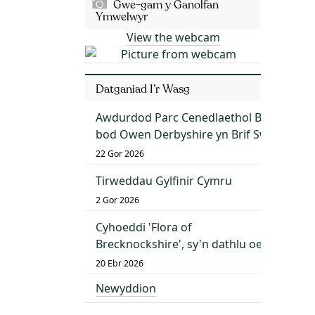
Gwe-gam y Ganolfan
Ymwelwyr
View the webcam
Datganiad I’r Wasg
Awdurdod Parc Cenedlaethol Bannau Bry
bod Owen Derbyshire yn Brif Swyddog G
22 Gor 2026
Tirweddau Gylfinir Cymru
2 Gor 2026
Cyhoeddi 'Flora of
Brecknockshire', sy'n dathlu oes o dda
20 Ebr 2026
Newyddion