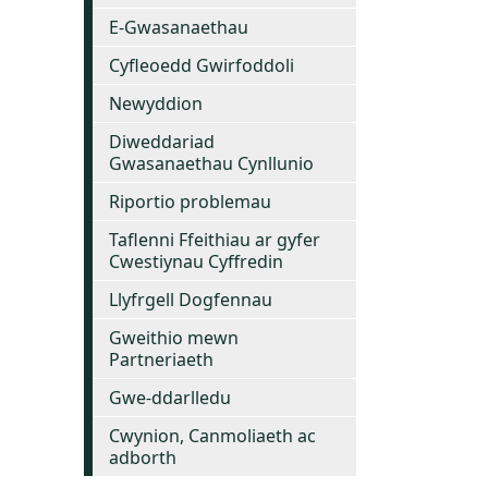
E-Gwasanaethau
Cyfleoedd Gwirfoddoli
Newyddion
Diweddariad
Gwasanaethau Cynllunio
Riportio problemau
Taflenni Ffeithiau ar gyfer
Cwestiynau Cyffredin
Llyfrgell Dogfennau
Gweithio mewn
Partneriaeth
Gwe-ddarlledu
Cwynion, Canmoliaeth ac
adborth