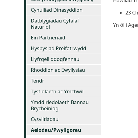
Hawliau T
Cynulliad Dinasyddion
23 C
Datblygiadau Cyfalaf
Yn ôl i Ag
Naturiol
Ein Partneriaid
Hysbysiad Preifatrwydd
Llyfrgell ddogfennau
Rhoddion ac Ewyllysiau
Tendr
Tystiolaeth ac Ymchwil
Ymddiriedolaeth Bannau
Brycheiniog
Cysylltiadau
Aelodau/Pwyllgorau