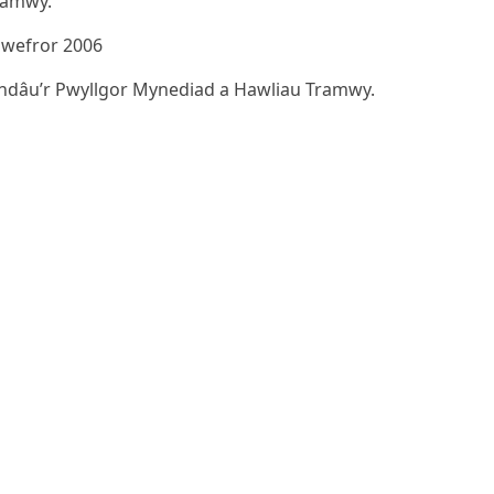
ramwy.
hwefror 2006
endâu’r Pwyllgor Mynediad a Hawliau Tramwy.