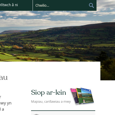
lltwch â ni
au
Siop ar-lein
r
Mapiau, canllawiau a mwy
mwy yn
d a