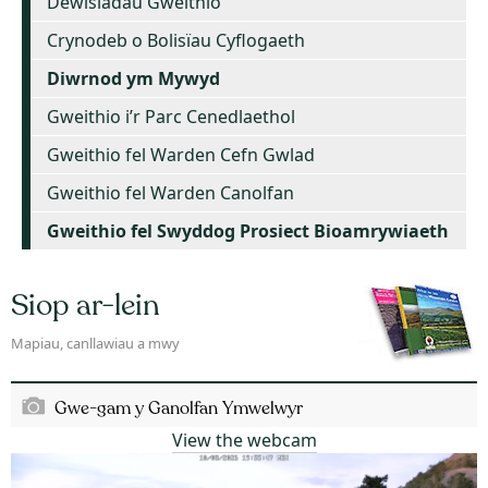
Dewisiadau Gweithio
Crynodeb o Bolisïau Cyflogaeth
Diwrnod ym Mywyd
Gweithio i’r Parc Cenedlaethol
Gweithio fel Warden Cefn Gwlad
Gweithio fel Warden Canolfan
Gweithio fel Swyddog Prosiect Bioamrywiaeth
Siop ar-lein
Mapiau, canllawiau a mwy
Gwe-gam y Ganolfan Ymwelwyr
View the webcam