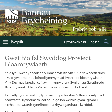
Skip
to
content
Bwydlen
Cysylltwch â ni
English
Sh
Sea
Gweithio fel Swyddog Prosiect
Bioamrywiaeth
Yn dilyn Uwchgynhadledd y Ddaear yn Rio ym 1992, fe wnaeth dros
150 o lywodraethau lofnodi ymrwymiad i warchod bioamrywiaeth.
Yn y Deyrnas Unedig, cyflawnir hynny drwy Gynlluniau Gweithredu
Bioamrywiaeth Lleol sy’n cwmpasu pob awdurdod lleol.
Fel cydlynydd y cynllun, fy ngwaith i yw hwyluso’r ffordd i sefydliad
cadwraeth, llywodraeth leol ac unigolion weithio gyda’i gilydd i
sicrhau cadwraeth cynefinoedd a rhywogaethau allweddol.