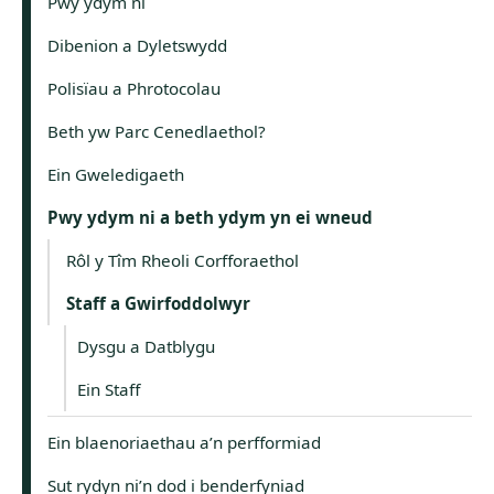
Pwy ydym ni
Dibenion a Dyletswydd
Polisïau a Phrotocolau
Beth yw Parc Cenedlaethol?
Ein Gweledigaeth
Pwy ydym ni a beth ydym yn ei wneud
Rôl y Tîm Rheoli Corfforaethol
Staff a Gwirfoddolwyr
Dysgu a Datblygu
Ein Staff
Ein blaenoriaethau a’n perfformiad
Sut rydyn ni’n dod i benderfyniad