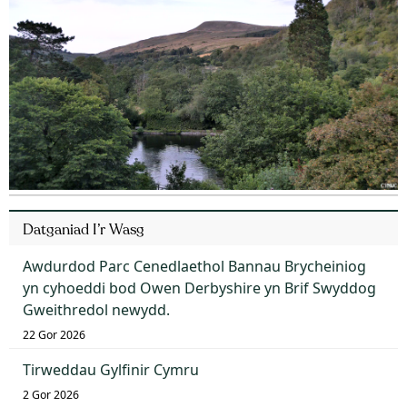
Datganiad I’r Wasg
Awdurdod Parc Cenedlaethol Bannau Brycheiniog
yn cyhoeddi bod Owen Derbyshire yn Brif Swyddog
Gweithredol newydd.
22 Gor 2026
Tirweddau Gylfinir Cymru
2 Gor 2026