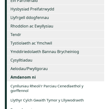
Ein Partneriaid
Hysbysiad Preifatrwydd
Llyfrgell ddogfennau
Rhoddion ac Ewyllysiau
Tendr
Tystiolaeth ac Ymchwil
Ymddiriedolaeth Bannau Brycheiniog
Cysylltiadau
Aelodau/Pwyllgorau
Amdanom ni
Cynlluniau Rheoli’r Parciau Cenedlaethol y
gorffennol
Llythyr Cylch Gwaith Tymor y Lllywodraeth