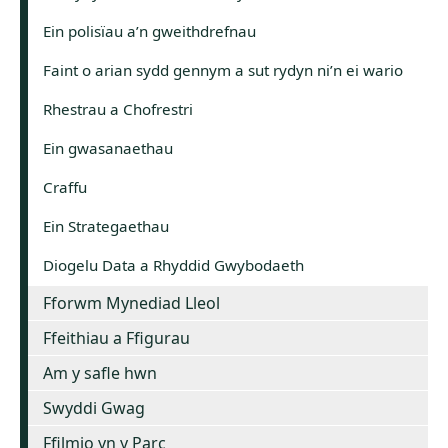
Ein polisïau a’n gweithdrefnau
Faint o arian sydd gennym a sut rydyn ni’n ei wario
Rhestrau a Chofrestri
Ein gwasanaethau
Craffu
Ein Strategaethau
Diogelu Data a Rhyddid Gwybodaeth
Fforwm Mynediad Lleol
Ffeithiau a Ffigurau
Am y safle hwn
Swyddi Gwag
Ffilmio yn y Parc