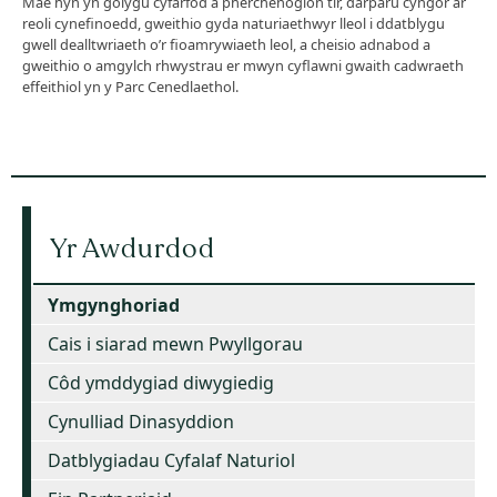
Mae hyn yn golygu cyfarfod â pherchenogion tir, darparu cyngor ar
reoli cynefinoedd, gweithio gyda naturiaethwyr lleol i ddatblygu
gwell dealltwriaeth o’r fioamrywiaeth leol, a cheisio adnabod a
gweithio o amgylch rhwystrau er mwyn cyflawni gwaith cadwraeth
effeithiol yn y Parc Cenedlaethol.
Yr Awdurdod
Ymgynghoriad
Cais i siarad mewn Pwyllgorau
Côd ymddygiad diwygiedig
Cynulliad Dinasyddion
Datblygiadau Cyfalaf Naturiol