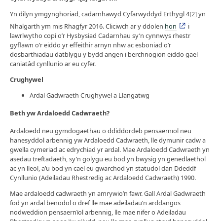
Yn dilyn ymgynghoriad, cadarnhawyd Cyfarwyddyd Erthygl 4[2] yn
Nhalgarth ym mis Rhagfyr 2016. Cliciwch ar y ddolen
hon
i
lawrlwytho copi o’r Hysbysiad Cadarnhau sy’n cynnwys rhestr
gyflawn o’r eiddo yr effeithir arnyn nhw ac esboniad o’r
dosbarthiadau datblygu y bydd angen i berchnogion eiddo gael
caniatâd cynllunio ar eu cyfer.
Crughywel
Ardal Gadwraeth Crughywel a Llangatwg
Beth yw Ardaloedd Cadwraeth?
Ardaloedd neu gymdogaethau o ddiddordeb pensaernïol neu
hanesyddol arbennig yw Ardaloedd Cadwraeth, lle dymunir cadw a
gwella cymeriad ac edrychiad yr ardal. Mae Ardaloedd Cadwraeth yn
asedau treftadaeth, sy’n golygu eu bod yn bwysig yn genedlaethol
ac yn lleol, a’u bod yn cael eu gwarchod yn statudol dan Ddeddf
Cynllunio (Adeiladau Rhestredig ac Ardaloedd Cadwraeth) 1990.
Mae ardaloedd cadwraeth yn amrywio’n fawr. Gall Ardal Gadwraeth
fod yn ardal benodol o dref lle mae adeiladau’n arddangos
nodweddion pensaernïol arbennig, lle mae nifer o Adeiladau