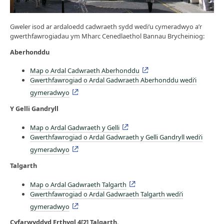
Gweler isod ar ardaloedd cadwraeth sydd wedi’u cymeradwyo a’r
gwerthfawrogiadau ym Mharc Cenedlaethol Bannau Brycheiniog:
Aberhonddu
Map o Ardal Cadwraeth Aberhonddu
Gwerthfawrogiad o Ardal Gadwraeth Aberhonddu wedi’i
gymeradwyo
Y Gelli Gandryll
Map o Ardal Gadwraeth y Gelli
Gwerthfawrogiad o Ardal Gadwraeth y Gelli Gandryll wedi’i
gymeradwyo
Talgarth
Map o Ardal Gadwraeth Talgarth
Gwerthfawrogiad o Ardal Gadwraeth Talgarth wedi’i
gymeradwyo
Cyfarwyddyd Erthygl 4[2] Talgarth.