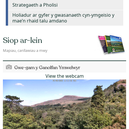
Strategaeth a Pholisi
Holiadur ar gyfer y gwasanaeth cyn-ymgeisio y
mae’n rhaid talu amdano
Siop ar-lein
Mapiau, canllawiau a mwy
Gwe-gam y Ganolfan Ymwelwyr
View the webcam