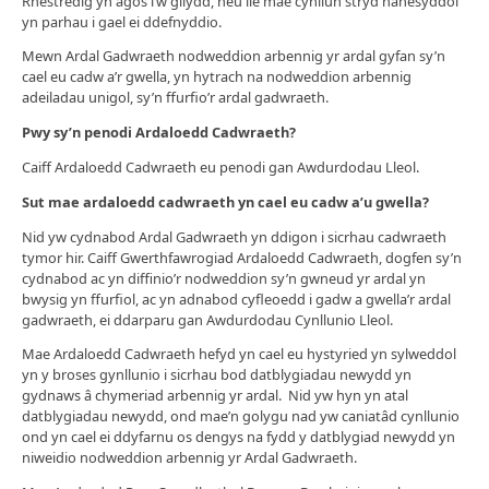
Rhestredig yn agos i’w gilydd, neu lle mae cynllun stryd hanesyddol
yn parhau i gael ei ddefnyddio.
Mewn Ardal Gadwraeth nodweddion arbennig yr ardal gyfan sy’n
cael eu cadw a’r gwella, yn hytrach na nodweddion arbennig
adeiladau unigol, sy’n ffurfio’r ardal gadwraeth.
Pwy sy’n penodi Ardaloedd Cadwraeth?
Caiff Ardaloedd Cadwraeth eu penodi gan Awdurdodau Lleol.
Sut mae ardaloedd cadwraeth yn cael eu cadw a’u gwella?
Nid yw cydnabod Ardal Gadwraeth yn ddigon i sicrhau cadwraeth
tymor hir. Caiff Gwerthfawrogiad Ardaloedd Cadwraeth, dogfen sy’n
cydnabod ac yn diffinio’r nodweddion sy’n gwneud yr ardal yn
bwysig yn ffurfiol, ac yn adnabod cyfleoedd i gadw a gwella’r ardal
gadwraeth, ei ddarparu gan Awdurdodau Cynllunio Lleol.
Mae Ardaloedd Cadwraeth hefyd yn cael eu hystyried yn sylweddol
yn y broses gynllunio i sicrhau bod datblygiadau newydd yn
gydnaws â chymeriad arbennig yr ardal. Nid yw hyn yn atal
datblygiadau newydd, ond mae’n golygu nad yw caniatâd cynllunio
ond yn cael ei ddyfarnu os dengys na fydd y datblygiad newydd yn
niweidio nodweddion arbennig yr Ardal Gadwraeth.