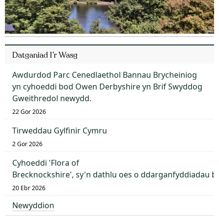
Datganiad I’r Wasg
Awdurdod Parc Cenedlaethol Bannau Brycheiniog
yn cyhoeddi bod Owen Derbyshire yn Brif Swyddog
Gweithredol newydd.
22 Gor 2026
Tirweddau Gylfinir Cymru
2 Gor 2026
Cyhoeddi 'Flora of
Brecknockshire', sy'n dathlu oes o ddarganfyddiadau 
20 Ebr 2026
Newyddion