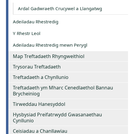
Ardal Gadwraeth Crucywel a Llangatwg
Adeiladau Rhestredig
Y Rhestr Leol
Adeiladau Rhestredig mewn Perygl
Map Treftadaeth Rhyngweithiol
Trysorau Treftadaeth
Treftadaeth a Chynllunio
Treftadaeth ym Mharc Cenedlaethol Bannau
Brycheiniog
Tirweddau Hanesyddol
Hysbysiad Preifatrwydd Gwasanaethau
Cynllunio
Ceisiadau a Chanllawiau