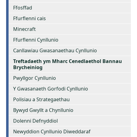
Ffosffad
Ffurflenni cais
Minecraft
Ffurflenni Cynllunio
Canllawiau Gwasanaethau Cynllunio
Treftadaeth ym Mharc Cenedlaethol Bannau
Brycheiniog
Pwyllgor Cynllunio
Y Gwasanaeth Gorfodi Cynllunio
Polisiau a Strategaethau
Bywyd Gwyllt a Chynllunio
Dolenni Defnyddiol
Newyddion Cynllunio Diweddaraf