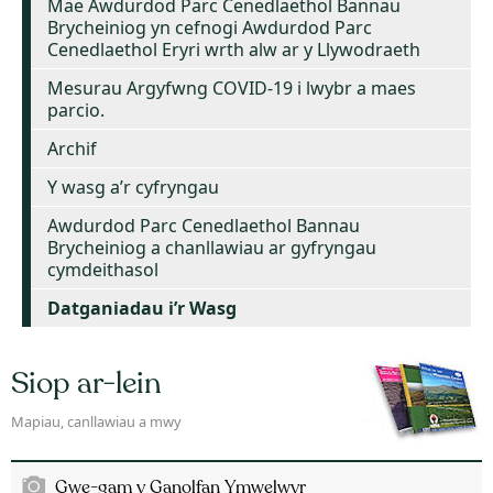
Mae Awdurdod Parc Cenedlaethol Bannau
Brycheiniog yn cefnogi Awdurdod Parc
Cenedlaethol Eryri wrth alw ar y Llywodraeth
Mesurau Argyfwng COVID-19 i lwybr a maes
parcio.
Archif
Y wasg a’r cyfryngau
Awdurdod Parc Cenedlaethol Bannau
Brycheiniog a chanllawiau ar gyfryngau
cymdeithasol
Datganiadau i’r Wasg
Siop ar-lein
Mapiau, canllawiau a mwy
Gwe-gam y Ganolfan Ymwelwyr