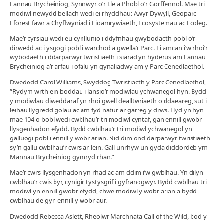
Fannau Brycheiniog, Synnwyr o’r Lle a Phobl o’r Gorffennol. Mae tri
modiwl newydd bellach wedi ei rhyddhau: Awyr Dywyll, Geoparc
Fforest fawr a Chyflwyniad i Fioamrywiaeth, Ecosystemau ac Ecoleg.
Mae’r cyrsiau wedi eu cynllunio i ddyfnhau gwybodaeth pobl o’r
dirwedd ac i ysgogi pobl i warchod a gwella’r Parc. Ei amcan i’w rhoi’r
wybodaeth i ddarparwyr twristiaeth i siarad yn hyderus am Fannau
Brycheiniog a’r arfau i ofalu yn gynaliadwy am y Parc Cenedlaethol.
Dwedodd Carol Williams, Swyddog Twristiaeth y Parc Cenedlaethol,
“Rydym wrth ein boddau i lansio’r modiwlau ychwanegol hyn. Bydd
y modiwlau diweddaraf yn rhoi gwell dealltwriaeth o ddaeareg, sut i
leihau llygredd golau ac am fyd natur ar garreg y drws. Hyd yn hyn
mae 104 o bobl wedi cwblhau’r tri modiwl cyntaf, gan ennill gwobr
llysgenhadon efydd. Bydd cwblhau’r tri modiwl ychwanegol yn
galluogi pobl i ennill y wobr arian. Nid dim ond darparwyr twristiaeth
sy’n gallu cwblhau’r cwrs ar-lein. Gall unrhyw un gyda diddordeb ym
Mannau Brycheiniog gymryd rhan.”
Mae’r cwrs llysgenhadon yn rhad ac am ddim i’w gwblhau. Yn dilyn
cwblhau’r cwis byr, cynigir tystysgrif i gyfranogwyr. Bydd cwblhau tri
modiwl yn ennill gwobr efydd, chwe modiwl y wobr arian a bydd
cwblhau de gyn ennill y wobr aur.
Dwedodd Rebecca Aslett, Rheolwr Marchnata Call of the Wild, bod y