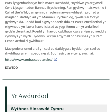
cwrs llysgenhadon yn help mawr. Dwedodd, “Byddwn yn argymell
Cwrs Llysgenhadon Bannau Brycheiniog. Pan gychwynnais weithio i
Call of the Wild, gan gynnig rhaglenni arweinyddiaeth profiad a
rhaglenni datblygiad ym Mannau Brycheiniog, gwelais ei fod yn
gychwyn da. Roedd bod a gwybodaeth dda o’r Parc Cenedlaethol yn
ei gwneud yn llawer haws i siarad ac ysgrifennu am yr ardal leol
gyda’n cleientiaid. Roedd yn hawdd cwblhau’r cwrs ar-lein ac roedd y
cynnwys yn wych. Byddwn i wir yn argymell pob busnes yn y Parc
Cenedlaethol ei gwblhau.”
Mae pedwar uned arall yn cael eu datblygu a byddant yn cael eu
rhyddhau yn y misoedd nesaf. I gofrestru ar y cwrs, ewch at:
https://www.ambassador.wales/
DIWEDD
Yr Awdurdod
Wythnos Hinsawdd Cymru