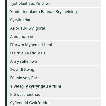
Tystiolaeth ac Ymchwil
Ymddiriedolaeth Bannau Brycheiniog
Cysylltiadau
Aelodau/Pwyllgorau
Amdanom ni
Fforwm Mynediad Lleol
Ffeithiau a Ffigurau
Am y safle hwn
Swyddi Gwag
Ffilmio yn y Parc
Y Wasg, y cyfryngau a ffilm
E-Gwasanaethau
Cyfleoedd Gwirfoddoli