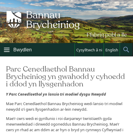
Skip
to
content
Bwydlen
Cysylltwch â ni
English
Sh
Sea
Parc Cenedlaethol Bannau
Brycheiniog yn gwahodd y cyhoedd
i ddod yn llysgenhadon
Y Parc Cenedlaethol yn lansio tri modiwl dysgu Newydd
Mae Parc Cenedlaethol Bannau Brycheiniog wedi lansio tri modiwl
newydd o’i gwrs llysgenhadon ar-lein newydd.
Mae’r cwrs wedi ei gynllunio i roi darparwyr twristiaeth gyda
mewnwelediad i dirwedd ogoneddus Bannau Brycheiniog. Mae’r
cwrs yn rhad ac am ddim ac ar hyn o bryd yn cynnwys Cyflwyniad i