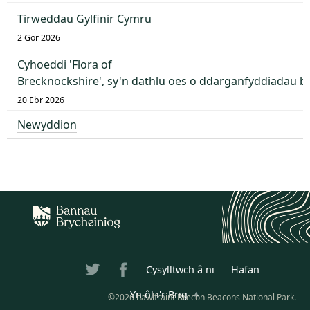
Tirweddau Gylfinir Cymru
2 Gor 2026
Cyhoeddi 'Flora of
Brecknockshire', sy'n dathlu oes o ddarganfyddiadau 
20 Ebr 2026
Newyddion
Cysylltwch â ni
Hafan
Yn ôl i'r Brig
©2026 hawlfraint Brecon Beacons National Park.