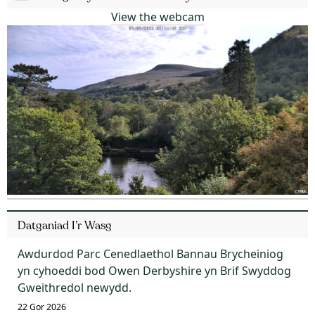
View the webcam
Datganiad I’r Wasg
Awdurdod Parc Cenedlaethol Bannau Brycheiniog
yn cyhoeddi bod Owen Derbyshire yn Brif Swyddog
Gweithredol newydd.
22 Gor 2026