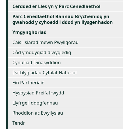
Cerdded er Lles yn y Parc Cenedlaethol
Parc Cenedlaethol Bannau Brycheiniog yn
gwahodd y cyhoedd i ddod yn llysgenhadon
Ymgynghoriad
Cais i siarad mewn Pwyllgorau
Côd ymddygiad diwygiedig
Cynulliad Dinasyddion
Datblygiadau Cyfalaf Naturiol
Ein Partneriaid
Hysbysiad Preifatrwydd
Llyfrgell ddogfennau
Rhoddion ac Ewyllysiau
Tendr