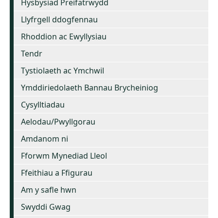
Hysbysiad Preifatrwydd
Llyfrgell ddogfennau
Rhoddion ac Ewyllysiau
Tendr
Tystiolaeth ac Ymchwil
Ymddiriedolaeth Bannau Brycheiniog
Cysylltiadau
Aelodau/Pwyllgorau
Amdanom ni
Fforwm Mynediad Lleol
Ffeithiau a Ffigurau
Am y safle hwn
Swyddi Gwag