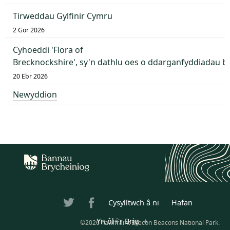
Tirweddau Gylfinir Cymru
2 Gor 2026
Cyhoeddi 'Flora of
Brecknockshire', sy'n dathlu oes o ddarganfyddiadau 
20 Ebr 2026
Newyddion
Cysylltwch â ni
Hafan
Yn ôl i'r Brig
©2026 hawlfraint Brecon Beacons National Park.