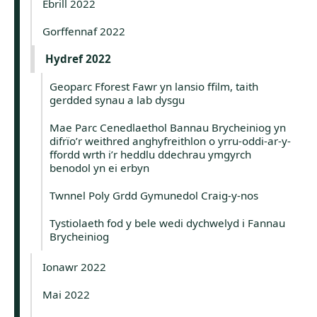
Ebrill 2022
Gorffennaf 2022
Hydref 2022
Geoparc Fforest Fawr yn lansio ffilm, taith
gerdded synau a lab dysgu
Mae Parc Cenedlaethol Bannau Brycheiniog yn
difrïo’r weithred anghyfreithlon o yrru-oddi-ar-y-
ffordd wrth i’r heddlu ddechrau ymgyrch
benodol yn ei erbyn
Twnnel Poly Grdd Gymunedol Craig-y-nos
Tystiolaeth fod y bele wedi dychwelyd i Fannau
Brycheiniog
Ionawr 2022
Mai 2022