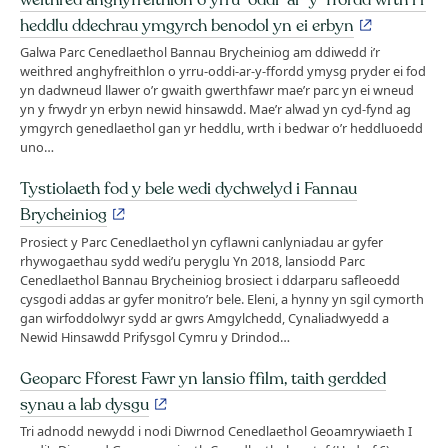
heddlu ddechrau ymgyrch benodol yn ei erbyn
Galwa Parc Cenedlaethol Bannau Brycheiniog am ddiwedd i’r
weithred anghyfreithlon o yrru-oddi-ar-y-ffordd ymysg pryder ei fod
yn dadwneud llawer o’r gwaith gwerthfawr mae’r parc yn ei wneud
yn y frwydr yn erbyn newid hinsawdd. Mae’r alwad yn cyd-fynd ag
ymgyrch genedlaethol gan yr heddlu, wrth i bedwar o’r heddluoedd
uno…
Tystiolaeth fod y bele wedi dychwelyd i Fannau
Brycheiniog
Prosiect y Parc Cenedlaethol yn cyflawni canlyniadau ar gyfer
rhywogaethau sydd wedi’u peryglu Yn 2018, lansiodd Parc
Cenedlaethol Bannau Brycheiniog brosiect i ddarparu safleoedd
cysgodi addas ar gyfer monitro’r bele. Eleni, a hynny yn sgil cymorth
gan wirfoddolwyr sydd ar gwrs Amgylchedd, Cynaliadwyedd a
Newid Hinsawdd Prifysgol Cymru y Drindod…
Geoparc Fforest Fawr yn lansio ffilm, taith gerdded
synau a lab dysgu
Tri adnodd newydd i nodi Diwrnod Cenedlaethol Geoamrywiaeth I