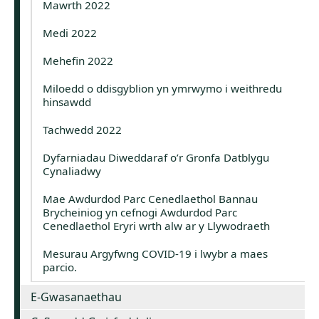
Mawrth 2022
Medi 2022
Mehefin 2022
Miloedd o ddisgyblion yn ymrwymo i weithredu
hinsawdd
Tachwedd 2022
Dyfarniadau Diweddaraf o’r Gronfa Datblygu
Cynaliadwy
Mae Awdurdod Parc Cenedlaethol Bannau
Brycheiniog yn cefnogi Awdurdod Parc
Cenedlaethol Eryri wrth alw ar y Llywodraeth
Mesurau Argyfwng COVID-19 i lwybr a maes
parcio.
E-Gwasanaethau