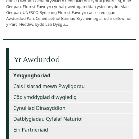
nodi'r Diwrnod Geoamrywiaeth Cenedlaethol cyntaf (Hydref 6), mae
Geoparc Fforest Fawr yn cynnal gweithgareddau ysblennydd. Mae
Geoparc UNESCO Byd eang Fforest Fawr yn cael ei reoli gan
Awdurdod Parc Cenedlaethol Bannau Brycheiniog ar ochr orllewinol
y Parc. Heddiw, bydd Lab Dysgu…
Yr Awdurdod
Ymgynghoriad
Cais i siarad mewn Pwyllgorau
Côd ymddygiad diwygiedig
Cynulliad Dinasyddion
Datblygiadau Cyfalaf Naturiol
Ein Partneriaid