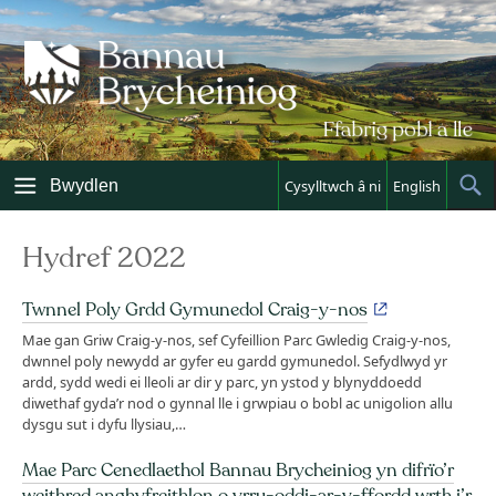
Skip
to
content
Bwydlen
Cysylltwch â ni
English
Sh
Sea
Hydref 2022
Twnnel Poly Grdd Gymunedol Craig-y-nos
Mae gan Griw Craig-y-nos, sef Cyfeillion Parc Gwledig Craig-y-nos,
dwnnel poly newydd ar gyfer eu gardd gymunedol. Sefydlwyd yr
ardd, sydd wedi ei lleoli ar dir y parc, yn ystod y blynyddoedd
diwethaf gyda’r nod o gynnal lle i grwpiau o bobl ac unigolion allu
dysgu sut i dyfu llysiau,…
Mae Parc Cenedlaethol Bannau Brycheiniog yn difrïo’r
weithred anghyfreithlon o yrru-oddi-ar-y-ffordd wrth i’r