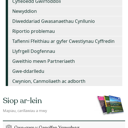
Cyfleoedd Gwirfoddoli
Newyddion
Diweddariad Gwasanaethau Cynllunio
Riportio problemau
Taflenni Ffeithiau ar gyfer Cwestiynau Cyffredin
Llyfrgell Dogfennau
Gweithio mewn Partneriaeth
Gwe-ddarlledu
Cwynion, Canmoliaeth ac adborth
Siop ar-lein
Mapiau, canllawiau a mwy
Gwe-gam y Ganolfan Ymwelwyr